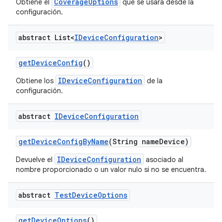
CoverageOptions
Obtiene el
que se usará desde la
configuración.
abstract List<
IDevice
Configuration
>
get
Device
Config
()
IDeviceConfiguration
Obtiene los
de la
configuración.
abstract
IDevice
Configuration
get
Device
Config
By
Name
(String name
Device)
IDeviceConfiguration
Devuelve el
asociado al
nombre proporcionado o un valor nulo si no se encuentra.
abstract
Test
Device
Options
get
Device
Options
()