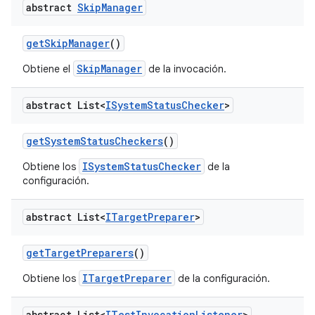
abstract
Skip
Manager
get
Skip
Manager
()
SkipManager
Obtiene el
de la invocación.
abstract List<
ISystem
Status
Checker
>
get
System
Status
Checkers
()
ISystemStatusChecker
Obtiene los
de la
configuración.
abstract List<
ITarget
Preparer
>
get
Target
Preparers
()
ITargetPreparer
Obtiene los
de la configuración.
abstract List<
ITest
Invocation
Listener
>