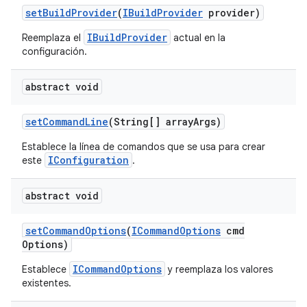
set
Build
Provider
(
IBuild
Provider
provider)
IBuildProvider
Reemplaza el
actual en la
configuración.
abstract void
set
Command
Line
(String[] array
Args)
Establece la línea de comandos que se usa para crear
IConfiguration
este
.
abstract void
set
Command
Options
(
ICommand
Options
cmd
Options)
ICommandOptions
Establece
y reemplaza los valores
existentes.