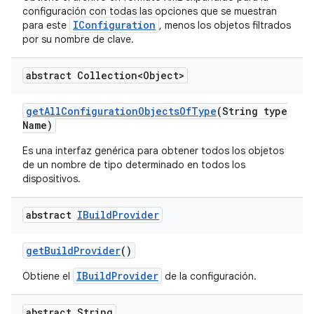
configuración con todas las opciones que se muestran
IConfiguration
para este
, menos los objetos filtrados
por su nombre de clave.
abstract Collection<Object>
get
All
Configuration
Objects
Of
Type
(String type
Name)
Es una interfaz genérica para obtener todos los objetos
de un nombre de tipo determinado en todos los
dispositivos.
abstract
IBuild
Provider
get
Build
Provider
()
IBuildProvider
Obtiene el
de la configuración.
abstract String