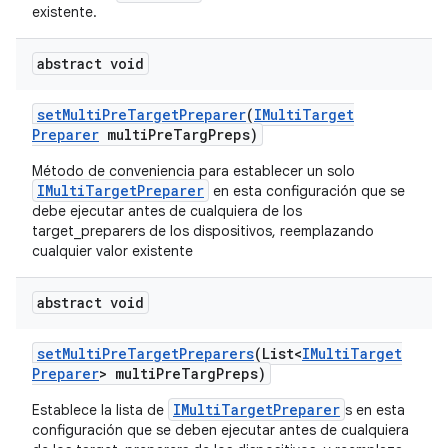
existente.
abstract void
set
Multi
Pre
Target
Preparer
(
IMulti
Target
Preparer
multi
Pre
Targ
Preps)
Método de conveniencia para establecer un solo
IMultiTargetPreparer
en esta configuración que se
debe ejecutar antes de cualquiera de los
target_preparers de los dispositivos, reemplazando
cualquier valor existente
abstract void
set
Multi
Pre
Target
Preparers
(List<
IMulti
Target
Preparer
> multi
Pre
Targ
Preps)
IMultiTargetPreparer
Establece la lista de
s en esta
configuración que se deben ejecutar antes de cualquiera