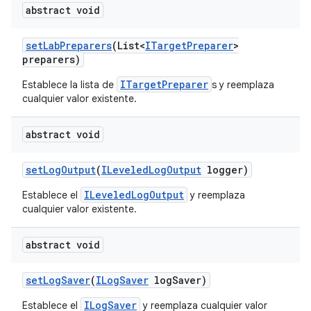
abstract void
set
Lab
Preparers
(List<
ITarget
Preparer
>
preparers)
ITargetPreparer
Establece la lista de
s y reemplaza
cualquier valor existente.
abstract void
set
Log
Output
(
ILeveled
Log
Output
logger)
ILeveledLogOutput
Establece el
y reemplaza
cualquier valor existente.
abstract void
set
Log
Saver
(
ILog
Saver
log
Saver)
ILogSaver
Establece el
y reemplaza cualquier valor