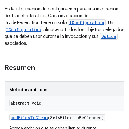
Es la información de configuración para una invocación
de TradeFederation. Cada invocación de
TradeFederation tiene un solo
IConfiguration
. Un
IConfiguration
almacena todos los objetos delegados
que se deben usar durante la invocación y sus
Option
asociados.
Resumen
Métodos públicos
abstract void
add
Files
To
Clean
(Set<File> to
Be
Cleaned)
Agrega archivos que se deben limpiar durante