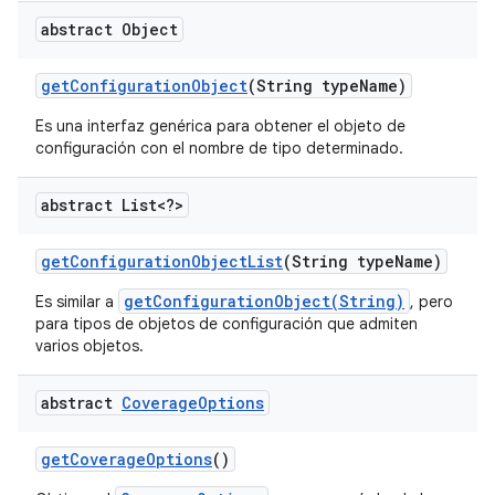
abstract Object
get
Configuration
Object
(String type
Name)
Es una interfaz genérica para obtener el objeto de
configuración con el nombre de tipo determinado.
abstract List<?>
get
Configuration
Object
List
(String type
Name)
getConfigurationObject(String)
Es similar a
, pero
para tipos de objetos de configuración que admiten
varios objetos.
abstract
Coverage
Options
get
Coverage
Options
()