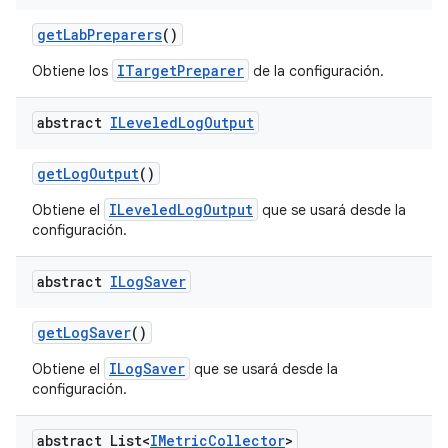
get
Lab
Preparers
()
ITargetPreparer
Obtiene los
de la configuración.
abstract
ILeveled
Log
Output
get
Log
Output
()
ILeveledLogOutput
Obtiene el
que se usará desde la
configuración.
abstract
ILog
Saver
get
Log
Saver
()
ILogSaver
Obtiene el
que se usará desde la
configuración.
abstract List<
IMetric
Collector
>