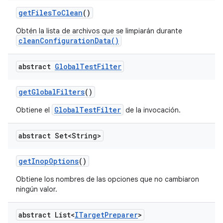
get
Files
To
Clean
()
Obtén la lista de archivos que se limpiarán durante
cleanConfigurationData()
abstract
Global
Test
Filter
get
Global
Filters
()
GlobalTestFilter
Obtiene el
de la invocación.
abstract Set<String>
get
Inop
Options
()
Obtiene los nombres de las opciones que no cambiaron
ningún valor.
abstract List<
ITarget
Preparer
>