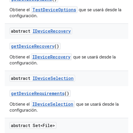
TestDeviceOptions
Obtiene el
que se usará desde la
configuración.
abstract
IDevice
Recovery
get
Device
Recovery
()
IDeviceRecovery
Obtiene el
que se usará desde la
configuración.
abstract
IDevice
Selection
get
Device
Requirements
()
IDeviceSelection
Obtiene el
que se usará desde la
configuración.
abstract Set<File>