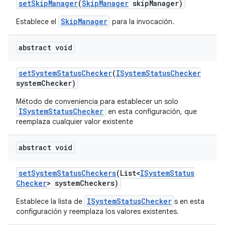
set
Skip
Manager
(
Skip
Manager
skip
Manager)
SkipManager
Establece el
para la invocación.
abstract void
set
System
Status
Checker
(
ISystem
Status
Checker
system
Checker)
Método de conveniencia para establecer un solo
ISystemStatusChecker
en esta configuración, que
reemplaza cualquier valor existente
abstract void
set
System
Status
Checkers
(List<
ISystem
Status
Checker
> system
Checkers)
ISystemStatusChecker
Establece la lista de
s en esta
configuración y reemplaza los valores existentes.