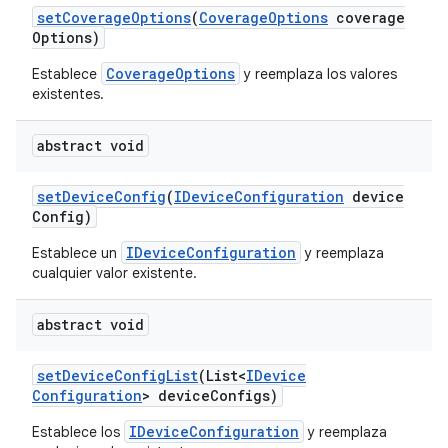
set
Coverage
Options
(
Coverage
Options
coverage
Options)
CoverageOptions
Establece
y reemplaza los valores
existentes.
abstract void
set
Device
Config
(
IDevice
Configuration
device
Config)
IDeviceConfiguration
Establece un
y reemplaza
cualquier valor existente.
abstract void
set
Device
Config
List
(List<
IDevice
Configuration
> device
Configs)
IDeviceConfiguration
Establece los
y reemplaza