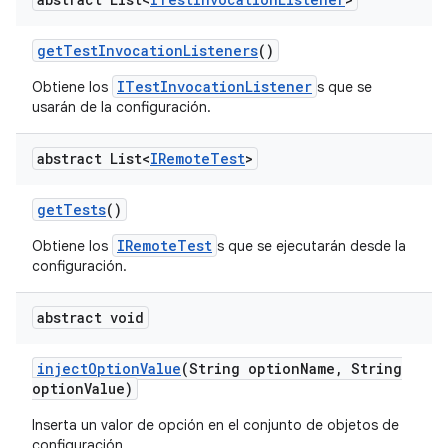
get
Test
Invocation
Listeners
()
ITestInvocationListener
Obtiene los
s que se
usarán de la configuración.
abstract List<
IRemote
Test
>
get
Tests
()
IRemoteTest
Obtiene los
s que se ejecutarán desde la
configuración.
abstract void
inject
Option
Value
(String option
Name
,
String
option
Value)
Inserta un valor de opción en el conjunto de objetos de
configuración.