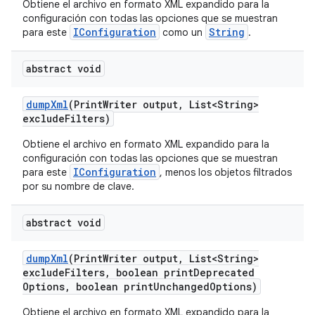
Obtiene el archivo en formato XML expandido para la
configuración con todas las opciones que se muestran
IConfiguration
String
para este
como un
.
abstract void
dump
Xml
(Print
Writer output
,
List<String>
exclude
Filters)
Obtiene el archivo en formato XML expandido para la
configuración con todas las opciones que se muestran
IConfiguration
para este
, menos los objetos filtrados
por su nombre de clave.
abstract void
dump
Xml
(Print
Writer output
,
List<String>
exclude
Filters
,
boolean print
Deprecated
Options
,
boolean print
Unchanged
Options)
Obtiene el archivo en formato XML expandido para la