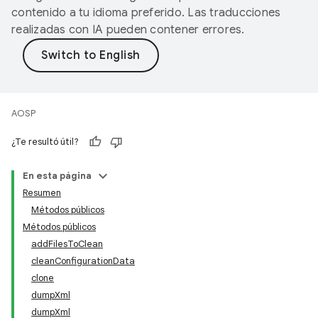
contenido a tu idioma preferido. Las traducciones
realizadas con IA pueden contener errores.
AOSP
¿Te resultó útil?
En esta página
Resumen
Métodos públicos
Métodos públicos
addFilesToClean
cleanConfigurationData
clone
dumpXml
dumpXml