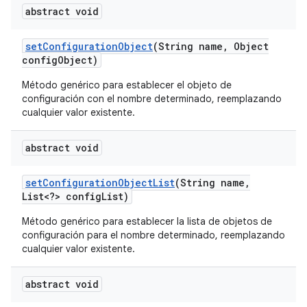
abstract void
set
Configuration
Object
(String name
,
Object
config
Object)
Método genérico para establecer el objeto de
configuración con el nombre determinado, reemplazando
cualquier valor existente.
abstract void
set
Configuration
Object
List
(String name
,
List<?> config
List)
Método genérico para establecer la lista de objetos de
configuración para el nombre determinado, reemplazando
cualquier valor existente.
abstract void