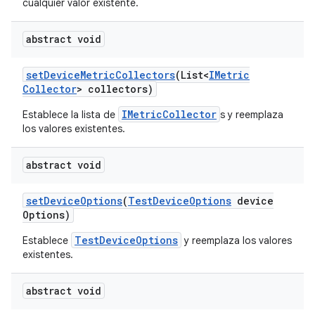
cualquier valor existente.
abstract void
set
Device
Metric
Collectors
(List<
IMetric
Collector
> collectors)
IMetricCollector
Establece la lista de
s y reemplaza
los valores existentes.
abstract void
set
Device
Options
(
Test
Device
Options
device
Options)
TestDeviceOptions
Establece
y reemplaza los valores
existentes.
abstract void