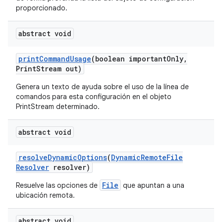
proporcionado.
abstract void
print
Command
Usage
(boolean important
Only
,
Print
Stream out)
Genera un texto de ayuda sobre el uso de la línea de
comandos para esta configuración en el objeto
PrintStream determinado.
abstract void
resolve
Dynamic
Options
(
Dynamic
Remote
File
Resolver
resolver)
File
Resuelve las opciones de
que apuntan a una
ubicación remota.
abstract void