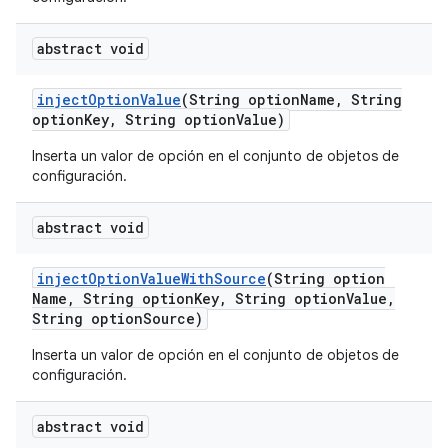
abstract void
inject
Option
Value
(String option
Name
,
String
option
Key
,
String option
Value)
Inserta un valor de opción en el conjunto de objetos de
configuración.
abstract void
inject
Option
Value
With
Source
(String option
Name
,
String option
Key
,
String option
Value
,
String option
Source)
Inserta un valor de opción en el conjunto de objetos de
configuración.
abstract void