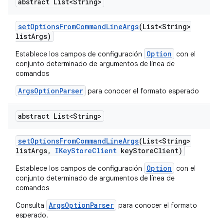
abstract List<String>
set
Options
From
Command
Line
Args
(List<String>
list
Args)
Option
Establece los campos de configuración
con el
conjunto determinado de argumentos de línea de
comandos
ArgsOptionParser
para conocer el formato esperado
abstract List<String>
set
Options
From
Command
Line
Args
(List<String>
list
Args
,
IKey
Store
Client
key
Store
Client)
Option
Establece los campos de configuración
con el
conjunto determinado de argumentos de línea de
comandos
ArgsOptionParser
Consulta
para conocer el formato
esperado.