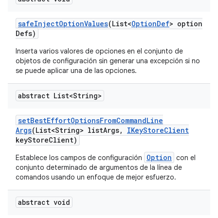
safe
Inject
Option
Values
(List<
Option
Def
> option
Defs)
Inserta varios valores de opciones en el conjunto de
objetos de configuración sin generar una excepción si no
se puede aplicar una de las opciones.
abstract List<String>
set
Best
Effort
Options
From
Command
Line
Args
(List<String> list
Args
,
IKey
Store
Client
key
Store
Client)
Option
Establece los campos de configuración
con el
conjunto determinado de argumentos de la línea de
comandos usando un enfoque de mejor esfuerzo.
abstract void