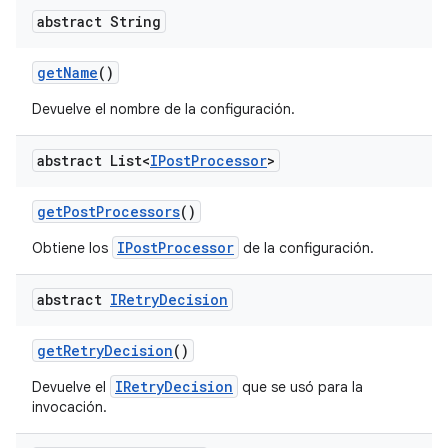
abstract String
get
Name
()
Devuelve el nombre de la configuración.
abstract List<
IPost
Processor
>
get
Post
Processors
()
IPostProcessor
Obtiene los
de la configuración.
abstract
IRetry
Decision
get
Retry
Decision
()
IRetryDecision
Devuelve el
que se usó para la
invocación.