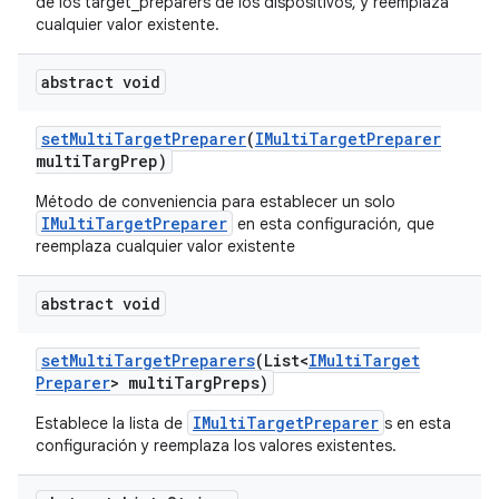
de los target_preparers de los dispositivos, y reemplaza
cualquier valor existente.
abstract void
set
Multi
Target
Preparer
(
IMulti
Target
Preparer
multi
Targ
Prep)
Método de conveniencia para establecer un solo
IMultiTargetPreparer
en esta configuración, que
reemplaza cualquier valor existente
abstract void
set
Multi
Target
Preparers
(List<
IMulti
Target
Preparer
> multi
Targ
Preps)
IMultiTargetPreparer
Establece la lista de
s en esta
configuración y reemplaza los valores existentes.