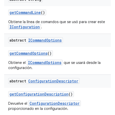
get
Command
Line
()
Obtiene la línea de comandos que se usó para crear este
IConfiguration
.
abstract
ICommand
Options
get
Command
Options
()
ICommandOptions
Obtiene el
que se usará desde la
configuración.
abstract
Configuration
Descriptor
get
Configuration
Description
()
ConfigurationDescriptor
Devuelve el
proporcionado en la configuración.