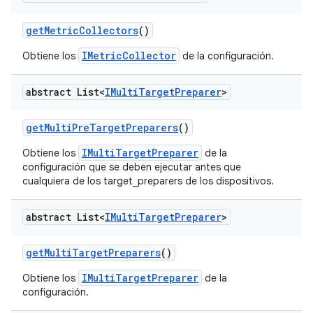
get
Metric
Collectors
()
IMetricCollector
Obtiene los
de la configuración.
abstract List<
IMulti
Target
Preparer
>
get
Multi
Pre
Target
Preparers
()
IMultiTargetPreparer
Obtiene los
de la
configuración que se deben ejecutar antes que
cualquiera de los target_preparers de los dispositivos.
abstract List<
IMulti
Target
Preparer
>
get
Multi
Target
Preparers
()
IMultiTargetPreparer
Obtiene los
de la
configuración.