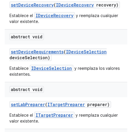
set
Device
Recovery
(
IDevice
Recovery
recovery)
IDeviceRecovery
Establece el
y reemplaza cualquier
valor existente.
abstract void
set
Device
Requirements
(
IDevice
Selection
device
Selection)
IDeviceSelection
Establece
y reemplaza los valores
existentes.
abstract void
set
Lab
Preparer
(
ITarget
Preparer
preparer)
ITargetPreparer
Establece el
y reemplaza cualquier
valor existente.