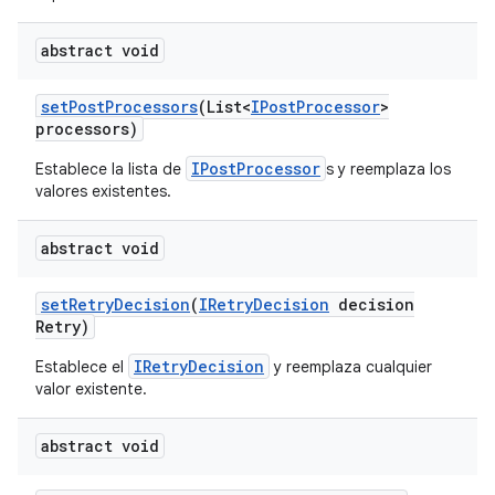
abstract void
set
Post
Processors
(List<
IPost
Processor
>
processors)
IPostProcessor
Establece la lista de
s y reemplaza los
valores existentes.
abstract void
set
Retry
Decision
(
IRetry
Decision
decision
Retry)
IRetryDecision
Establece el
y reemplaza cualquier
valor existente.
abstract void