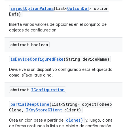
inject
Option
Values
(List<
Option
Def
> option
Defs)
Inserta varios valores de opciones en el conjunto de
objetos de configuración.
abstract boolean
is
Device
Configured
Fake
(String device
Name)
Devuelve si un dispositivo configurado está etiquetado
como isFake=true o no.
abstract
IConfiguration
partial
Deep
Clone
(List<String> object
To
Deep
Clone
,
IKey
Store
Client
client)
clone()
Crea un clon base a partir de
y, luego, clona
de forma profunda la lista del objeto de configuración