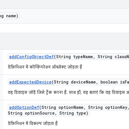
ng name)
add
Config
Object
Def
(String type
Name
,
String class
N
डेफ़िनिशन में कॉन्फ़िगरेशन ऑब्जेक्ट जोड़ता है
add
Expected
Device
(String device
Name
,
boolean is
F
वह डिवाइस जोड़ें जिसे ट्रैक करना है. साथ ही, यह बताएं कि वह डिवाइस अ
add
Option
Def
(String option
Name
,
String option
Key
String option
Source
,
String type)
डेफ़िनिशन में विकल्प जोड़ता है