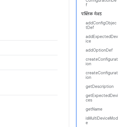
ConfigurationDe
f
पब्लिक मेथड
addConfigObjec
tDef
addExpectedDev
ice
addOptionDef
createConfigurat
ion
createConfigurat
ion
getDescription
getExpectedDevi
ces
getName
isMultiDeviceMod
e