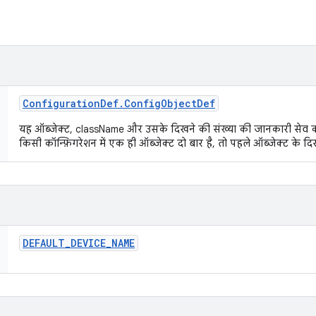
Configuration
Def
.
Config
Object
Def
यह ऑब्जेक्ट, className और उसके दिखने की संख्या की जानकारी सेव 
किसी कॉन्फ़िगरेशन में एक ही ऑब्जेक्ट दो बार है, तो पहले ऑब्जेक्ट के द
DEFAULT
_
DEVICE
_
NAME