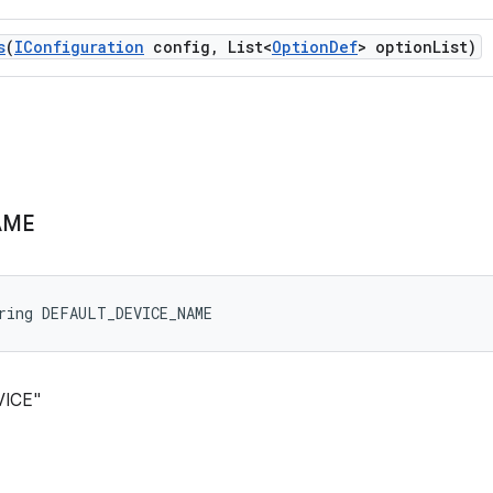
s
(
IConfiguration
config
,
List<
Option
Def
> option
List)
AME
ring DEFAULT_DEVICE_NAME
EVICE"