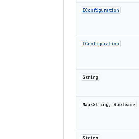
IConfiguration
IConfiguration
String
Map<String
,
Boolean>
String