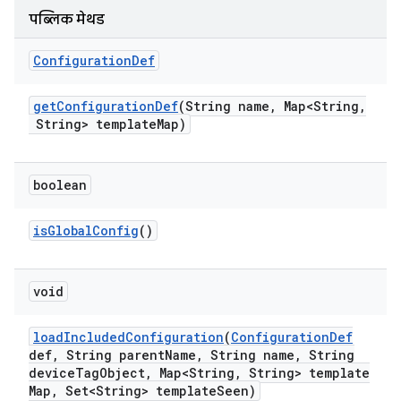
पब्लिक मेथड
Configuration
Def
get
Configuration
Def
(String name
,
Map<String
,
String> template
Map)
boolean
is
Global
Config
()
void
load
Included
Configuration
(
Configuration
Def
def
,
String parent
Name
,
String name
,
String
device
Tag
Object
,
Map<String
,
String> template
Map
,
Set<String> template
Seen)