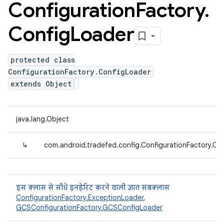
Configuration
Factory
.
Config
Loader
protected class
ConfigurationFactory.ConfigLoader
extends Object
java.lang.Object
↳
com.android.tradefed.config.ConfigurationFactory.Co
इस क्लास से सीधे इनहेरिट करने वाली ज्ञात सबक्लास
ConfigurationFactory.ExceptionLoader
,
GCSConfigurationFactory.GCSConfigLoader