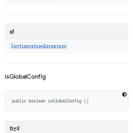
थ्रो
Configuration
Exception
is
Global
Config
public boolean isGlobalConfig ()
रिटर्न