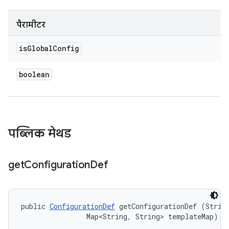
पैरामीटर
is
Global
Config
boolean
पब्लिक मेथड
get
Configuration
Def
public 
ConfigurationDef
 getConfigurationDef (String
                Map<String, String> templateMap)