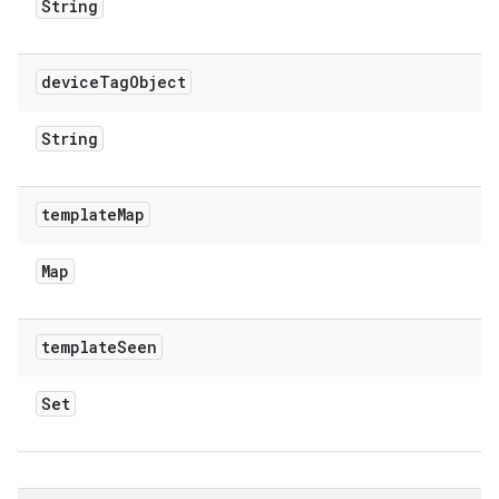
String
device
Tag
Object
String
template
Map
Map
template
Seen
Set