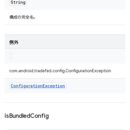
String
構成の完全名。
例外
com.android.tradefed.config.ConfigurationException
Configuration
Exception
is
Bundled
Config