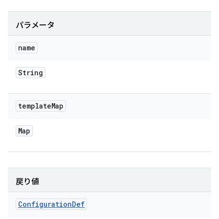
パラメータ
name
String
template
Map
Map
戻り値
Configuration
Def