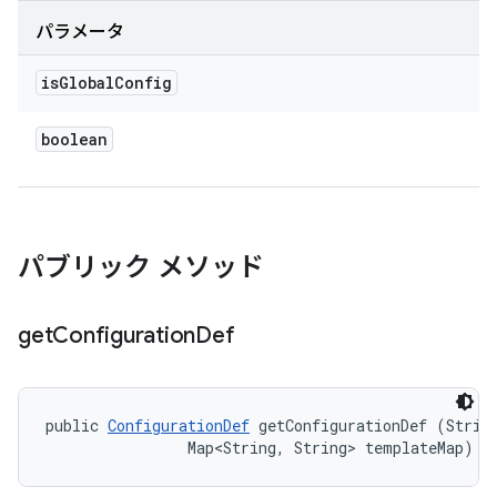
パラメータ
is
Global
Config
boolean
パブリック メソッド
get
Configuration
Def
public 
ConfigurationDef
 getConfigurationDef (String
                Map<String, String> templateMap)