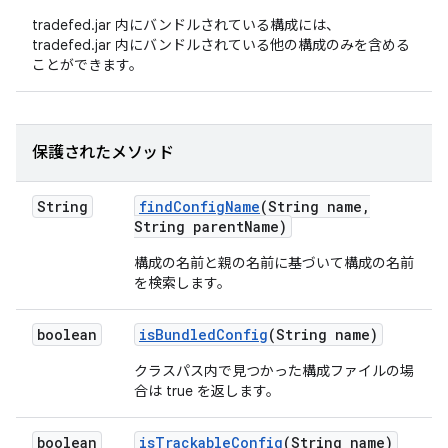
tradefed.jar 内にバンドルされている構成には、
tradefed.jar 内にバンドルされている他の構成のみを含める
ことができます。
保護されたメソッド
String
find
Config
Name
(String name
,
String parent
Name)
構成の名前と親の名前に基づいて構成の名前
を検索します。
boolean
is
Bundled
Config
(String name)
クラスパス内で見つかった構成ファイルの場
合は true を返します。
boolean
is
Trackable
Config
(String name)