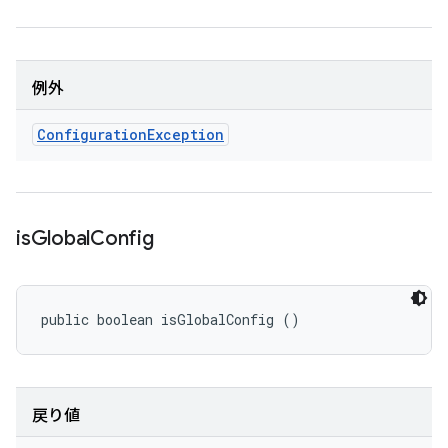
例外
Configuration
Exception
is
Global
Config
public boolean isGlobalConfig ()
戻り値