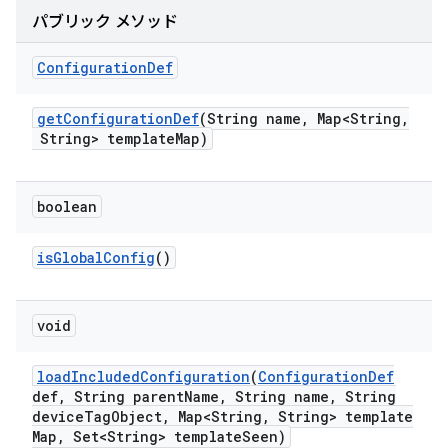
パブリック メソッド
Configuration
Def
get
Configuration
Def
(String name
,
Map<String
,
String> template
Map)
boolean
is
Global
Config
()
void
load
Included
Configuration
(
Configuration
Def
def
,
String parent
Name
,
String name
,
String
device
Tag
Object
,
Map<String
,
String> template
Map
,
Set<String> template
Seen)