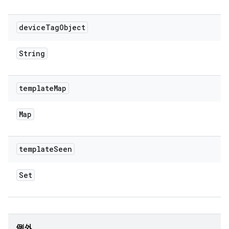
device
Tag
Object
String
template
Map
Map
template
Seen
Set
例外