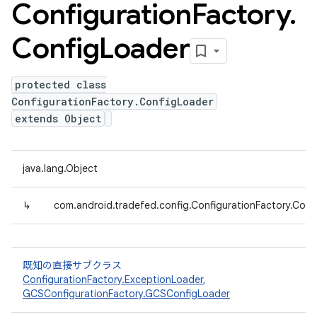
Configuration
Factory
.
Config
Loader
protected class
ConfigurationFactory.ConfigLoader
extends Object
java.lang.Object
↳
com.android.tradefed.config.ConfigurationFactory.Conf
既知の直接サブクラス
ConfigurationFactory.ExceptionLoader
,
GCSConfigurationFactory.GCSConfigLoader