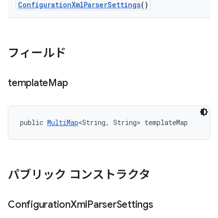
Configuration
Xml
Parser
Settings
()
フィールド
template
Map
public 
MultiMap
<String, String> templateMap
パブリック コンストラクタ
Configuration
Xml
Parser
Settings