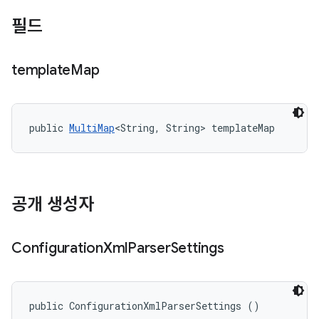
필드
template
Map
public 
MultiMap
<String, String> templateMap
공개 생성자
Configuration
Xml
Parser
Settings
public ConfigurationXmlParserSettings ()