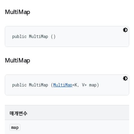
Multi
Map
public MultiMap ()
Multi
Map
public MultiMap (
MultiMap
<K, V> map)
매개변수
map