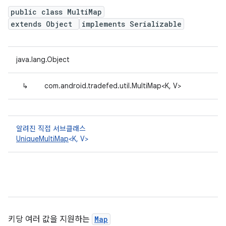
public class MultiMap
extends Object
implements Serializable
java.lang.Object
↳
com.android.tradefed.util.MultiMap<K, V>
알려진 직접 서브클래스
UniqueMultiMap
<K, V>
키당 여러 값을 지원하는
Map