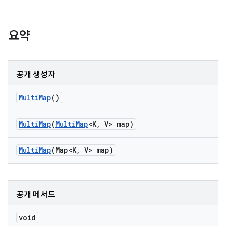
요약
공개 생성자
Multi
Map
()
Multi
Map
(
Multi
Map
<K
,
V> map)
Multi
Map
(Map<K
,
V> map)
공개 메서드
void