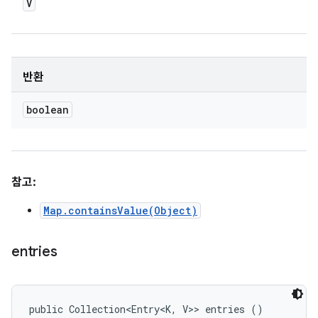
V
반환
boolean
참고:
Map.containsValue(Object)
entries
public Collection<Entry<K, V>> entries ()