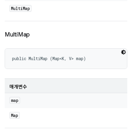
Multi
Map
Multi
Map
public MultiMap (Map<K, V> map)
매개변수
map
Map