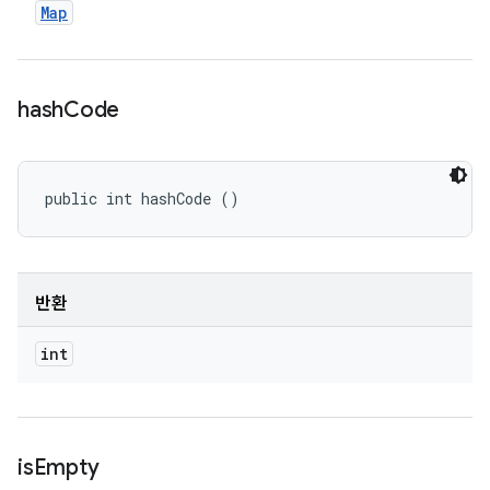
Map
hash
Code
public int hashCode ()
반환
int
is
Empty