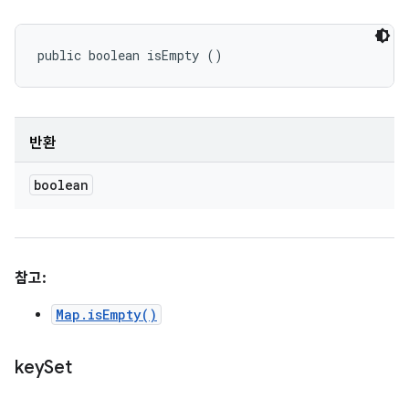
public boolean isEmpty ()
반환
boolean
참고:
Map.isEmpty()
key
Set