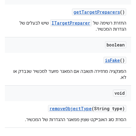
get
Target
Preparers
()
ITargetPreparer
החזרת רשימה של
שיש לבעלים של
הגדרות המכשיר.
boolean
is
Fake
()
הפונקציה מחזירה תשובה אם המאגר מיועד למכשיר שנבדק או
לא.
void
remove
Object
Type
(String type)
הסרת סוג האובייקט שצוין ממאגר ההגדרות של המכשיר.