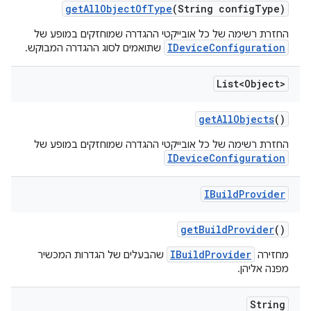
get
All
Object
Of
Type
(String config
Type)
החזרת רשימה של כל אובייקטי ההגדרה שמוחזקים במופע של
IDeviceConfiguration
שתואמים לסוג ההגדרה המבוקש.
List<Object>
get
All
Objects
()
החזרת רשימה של כל אובייקטי ההגדרה שמוחזקים במופע של
IDeviceConfiguration
IBuild
Provider
get
Build
Provider
()
IBuildProvider
מחזירה
שהבעלים של הגדרות המכשיר
מפנה אליהן.
String