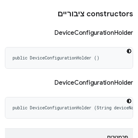
‫constructors ציבוריים
Device
Configuration
Holder
public DeviceConfigurationHolder ()
Device
Configuration
Holder
public DeviceConfigurationHolder (String deviceNam
פרמטרים