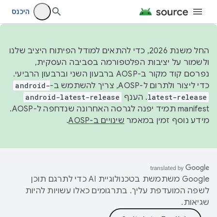
היכנס
החל משנת 2026, כדי להתאים למודל הפיתוח היציב שלנו
ולשמור על יציבות הפלטפורמה בסביבה העסקית,
נפרסם קוד מקור ב-AOSP ברבעון השני וברבעון הרביעי.
כדי ליצור ולתרום ל-AOSP, צריך להשתמש ב-
android-
latest-release
. הענף
android-latest-release
manifest תמיד יפנה לגרסה האחרונה שנדחפה ל-AOSP.
מידע נוסף זמין במאמר
שינויים ב-AOSP
.
‫Google משתמשת בטכנולוגיית AI כדי לתרגם תוכן
לשפה המועדפת עליך. בתרגומים כאלו עשויות להיות
שגיאות.