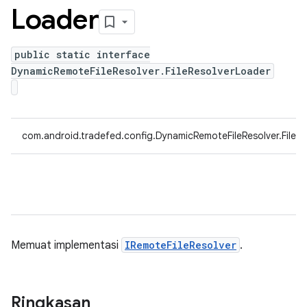
Loader
public static interface
DynamicRemoteFileResolver.FileResolverLoader
com.android.tradefed.config.DynamicRemoteFileResolver.FileR
Memuat implementasi
IRemoteFileResolver
.
Ringkasan