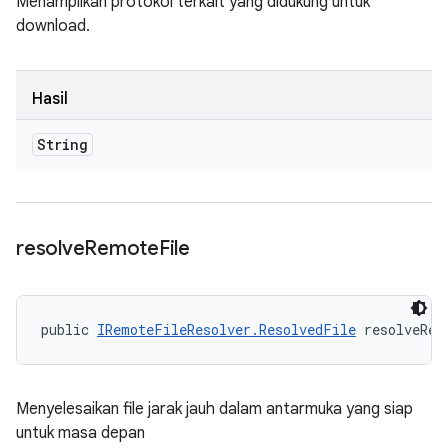
Menampilkan protokol terkait yang didukung untuk
download.
Hasil
String
resolve
Remote
File
public 
IRemoteFileResolver.ResolvedFile
 resolveRem
Menyelesaikan file jarak jauh dalam antarmuka yang siap
untuk masa depan