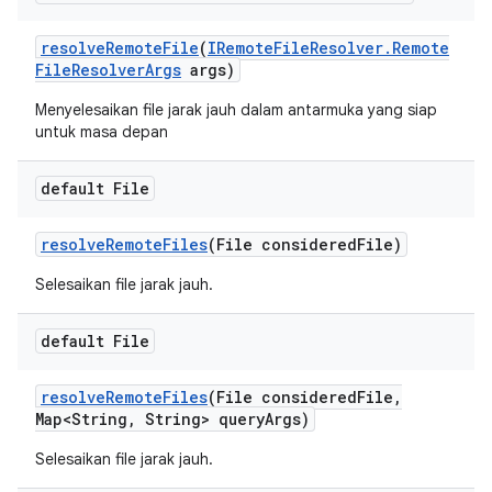
resolve
Remote
File
(
IRemote
File
Resolver
.
Remote
File
Resolver
Args
args)
Menyelesaikan file jarak jauh dalam antarmuka yang siap
untuk masa depan
default File
resolve
Remote
Files
(File considered
File)
Selesaikan file jarak jauh.
default File
resolve
Remote
Files
(File considered
File
,
Map<String
,
String> query
Args)
Selesaikan file jarak jauh.