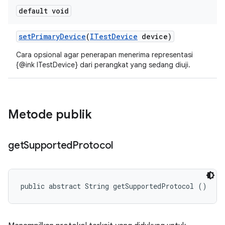
default void
set
Primary
Device
(
ITest
Device
device)
Cara opsional agar penerapan menerima representasi
{@ink ITestDevice} dari perangkat yang sedang diuji.
Metode publik
get
Supported
Protocol
public abstract String getSupportedProtocol ()