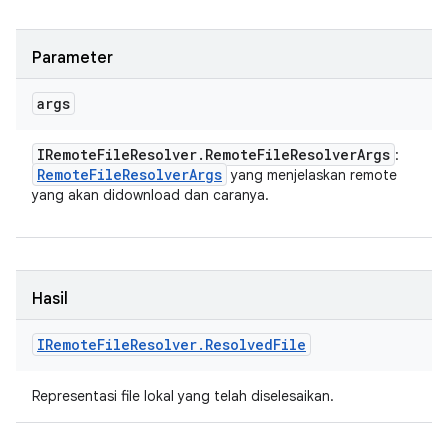
Parameter
args
IRemote
File
Resolver
.
Remote
File
Resolver
Args
:
Remote
File
Resolver
Args
yang menjelaskan remote
yang akan didownload dan caranya.
Hasil
IRemote
File
Resolver
.
Resolved
File
Representasi file lokal yang telah diselesaikan.