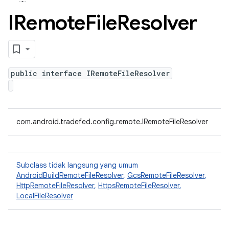
IRemote
File
Resolver
public interface IRemoteFileResolver
com.android.tradefed.config.remote.IRemoteFileResolver
Subclass tidak langsung yang umum
AndroidBuildRemoteFileResolver
,
GcsRemoteFileResolver
,
HttpRemoteFileResolver
,
HttpsRemoteFileResolver
,
LocalFileResolver