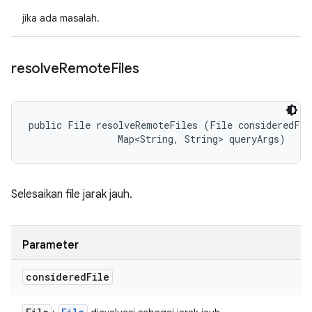
jika ada masalah.
resolve
Remote
Files
public File resolveRemoteFiles (File consideredFile
                Map<String, String> queryArgs)
Selesaikan file jarak jauh.
Parameter
considered
File