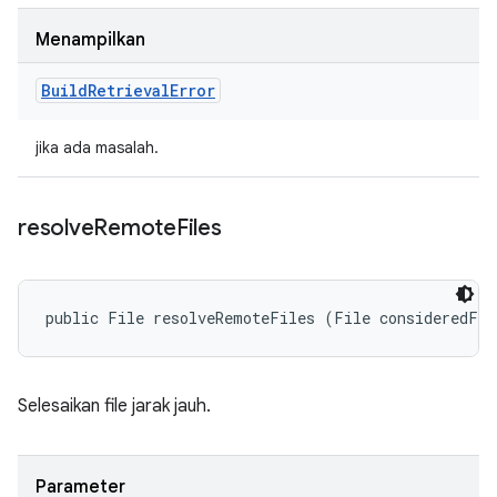
Menampilkan
Build
Retrieval
Error
jika ada masalah.
resolve
Remote
Files
public File resolveRemoteFiles (File consideredFil
Selesaikan file jarak jauh.
Parameter