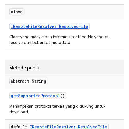
class
IRemote
File
Resolver
.
Resolved
File
Class yang menyimpan informasi tentang file yang di-
resolve dan beberapa metadata.
Metode publik
abstract String
get
Supported
Protocol
()
Menampilkan protokol terkait yang didukung untuk
download.
default
IRemote
File
Resolver
.
Resolved
File