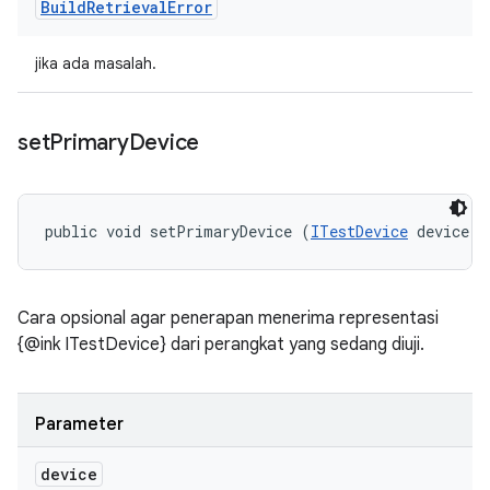
Build
Retrieval
Error
jika ada masalah.
set
Primary
Device
public void setPrimaryDevice (
ITestDevice
 device)
Cara opsional agar penerapan menerima representasi
{@ink ITestDevice} dari perangkat yang sedang diuji.
Parameter
device