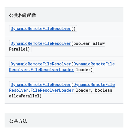
公共构造函数
Dynamic
Remote
File
Resolver
()
Dynamic
Remote
File
Resolver
(boolean allow
Parallel)
Dynamic
Remote
File
Resolver
(
Dynamic
Remote
File
Resolver
.
File
Resolver
Loader
loader)
Dynamic
Remote
File
Resolver
(
Dynamic
Remote
File
Resolver
.
File
Resolver
Loader
loader
,
boolean
allow
Parallel)
公共方法