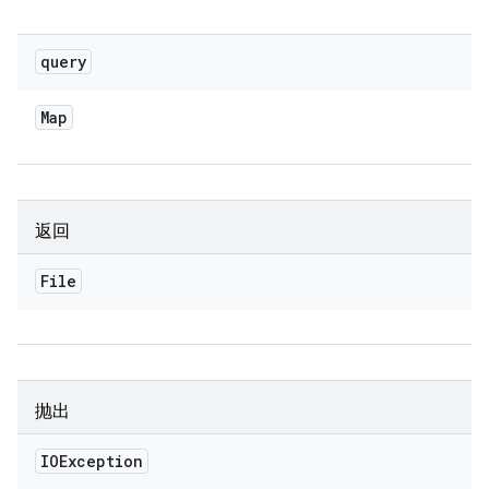
query
Map
返回
File
抛出
IOException