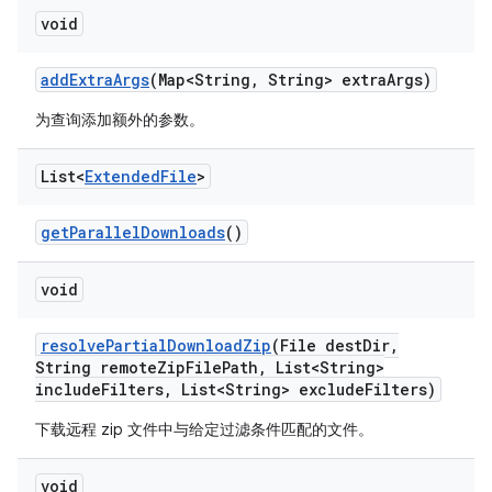
void
add
Extra
Args
(Map<String
,
String> extra
Args)
为查询添加额外的参数。
List<
Extended
File
>
get
Parallel
Downloads
()
void
resolve
Partial
Download
Zip
(File dest
Dir
,
String remote
Zip
File
Path
,
List<String>
include
Filters
,
List<String> exclude
Filters)
下载远程 zip 文件中与给定过滤条件匹配的文件。
void