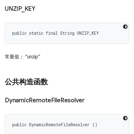
UNZIP
_
KEY
public static final String UNZIP_KEY
常量值： "unzip"
公共构造函数
Dynamic
Remote
File
Resolver
public DynamicRemoteFileResolver ()