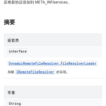
应将新协议添加到 META_INF/services。
摘要
嵌套类
interface
Dynamic
Remote
File
Resolver
.
File
Resolver
Loader
IRemoteFileResolver
加载
的实现。
常量
String