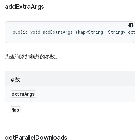
add
Extra
Args
public void addExtraArgs (Map<String, String> extr
为查询添加额外的参数。
参数
extra
Args
Map
get
Parallel
Downloads