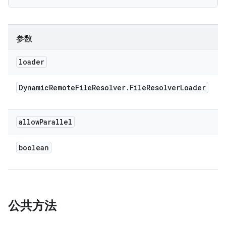
参数
loader
Dynamic
Remote
File
Resolver
.
File
Resolver
Loader
allow
Parallel
boolean
公共方法