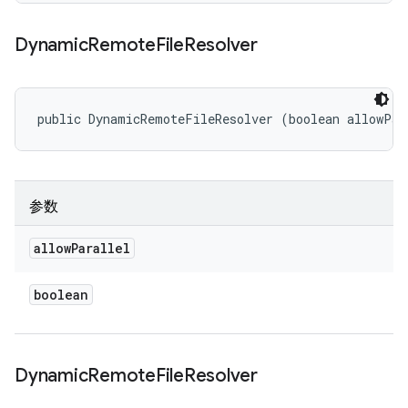
Dynamic
Remote
File
Resolver
public DynamicRemoteFileResolver (boolean allowPar
参数
allow
Parallel
boolean
Dynamic
Remote
File
Resolver