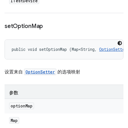
ITest
Device
set
Option
Map
public void setOptionMap (Map<String, 
OptionSetter
设置来自
OptionSetter
的选项映射
参数
option
Map
Map