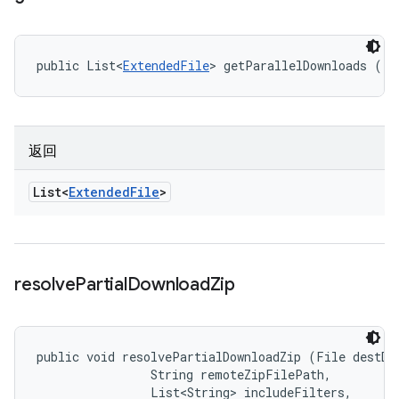
public List<
ExtendedFile
> getParallelDownloads ()
返回
List<
Extended
File
>
resolve
Partial
Download
Zip
public void resolvePartialDownloadZip (File destDir
                String remoteZipFilePath, 

                List<String> includeFilters, 
