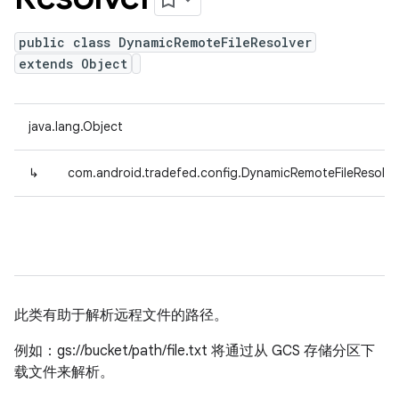
public class DynamicRemoteFileResolver
extends Object
java.lang.Object
↳
com.android.tradefed.config.DynamicRemoteFileResolve
此类有助于解析远程文件的路径。
例如：gs://bucket/path/file.txt 将通过从 GCS 存储分区下
载文件来解析。