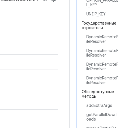
OPTION_PARALLE
L_KEY
UNZIP_KEY
Государственные
строители
DynamicRemoteF
ileResolver
DynamicRemoteF
ileResolver
DynamicRemoteF
ileResolver
DynamicRemoteF
ileResolver
Общедоступные
методы
addExtraArgs
getParallelDownl
oads