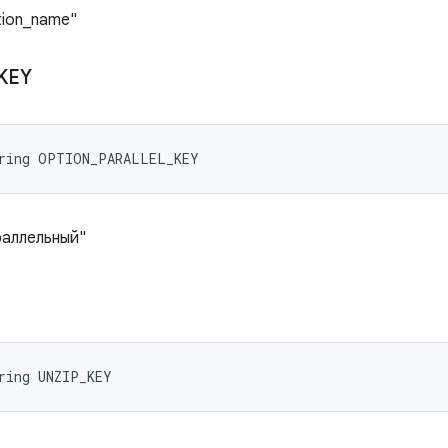
tion_name"
KEY
tring OPTION_PARALLEL_KEY
раллельный"
ring UNZIP_KEY