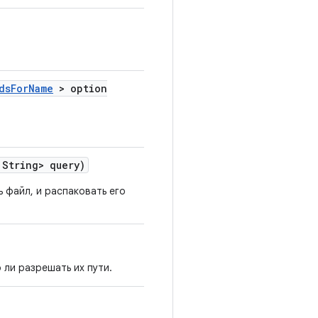
ds
For
Name
> option
String> query)
 файл, и распаковать его
 ли разрешать их пути.