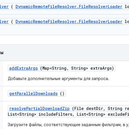
lver
(
Dynamic
Remote
File
Resolver
.
File
Resolver
Loader
lo
lver
(
Dynamic
Remote
File
Resolver
.
File
Resolver
Loader
lo
ды
add
Extra
Args
(Map<String
,
String> extra
Args)
Добавьте дополнительные аргументы для запроса.
get
Parallel
Downloads
()
resolve
Partial
Download
Zip
(File dest
Dir
,
String r
List<String> include
Filters
,
List<String> exclude
F
Загрузите файлы, соответствующие заданным фильтрам, в у