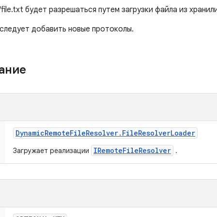
/file.txt будет разрешаться путем загрузки файла из храни
 следует добавить новые протоколы.
жание
Dynamic
Remote
File
Resolver
.
File
Resolver
Loader
IRemoteFileResolver
Загружает реализации
.