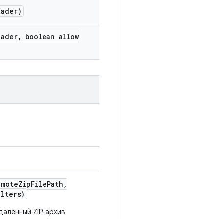
ader)
ader
,
boolean allow
emote
Zip
File
Path
,
ilters)
даленный ZIP-архив.