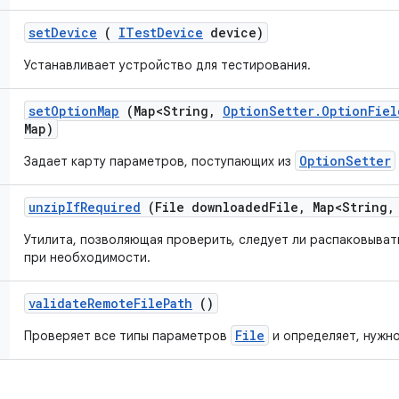
set
Device
(
ITest
Device
device)
Устанавливает устройство для тестирования.
set
Option
Map
(Map<String
,
Option
Setter
.
Option
Fiel
Map)
OptionSetter
Задает карту параметров, поступающих из
unzip
If
Required
(File downloaded
File
,
Map<String
,
Утилита, позволяющая проверить, следует ли распаковывать
при необходимости.
validate
Remote
File
Path
()
File
Проверяет все типы параметров
и определяет, нужно