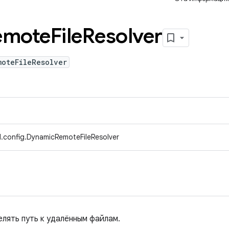
emote
File
Resolver
moteFileResolver
.config.DynamicRemoteFileResolver
лять путь к удалённым файлам.