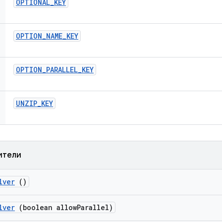
OPTIONAL
_
KEY
OPTION
_
NAME
_
KEY
OPTION
_
PARALLEL
_
KEY
UNZIP
_
KEY
ители
lver
()
lver
(boolean allow
Parallel)