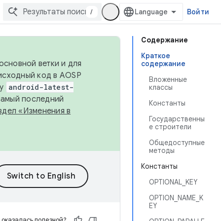
/
Войти
Содержание
Краткое
основной ветки и для
содержание
исходный код в AOSP
Вложенные
ку
android-latest-
классы
 самый последний
Константы
здел «Изменения в
Государственны
е строители
Общедоступные
методы
Константы
OPTIONAL_KEY
OPTION_NAME_K
EY
 оказалась полезной?