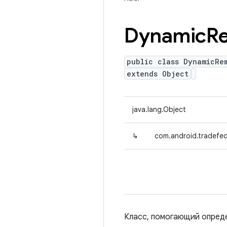
Dynamic
R
public class DynamicRe
extends Object
java.lang.Object
↳
com.android.tradefed
Класс, помогающий опреде