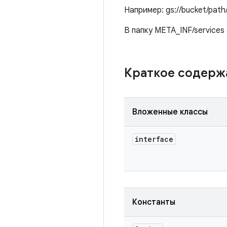
Например: gs://bucket/path
В папку META_INF/services
Краткое содер
Вложенные классы
interface
Константы