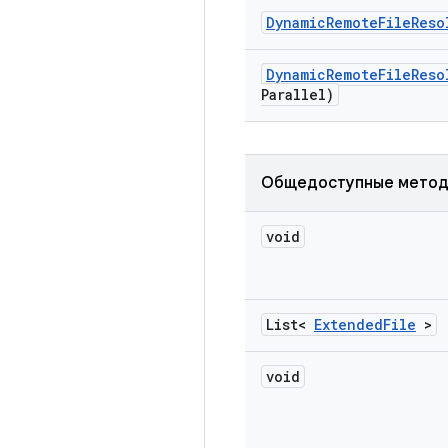
Dynamic
Remote
File
Reso
Dynamic
Remote
File
Reso
Parallel)
Общедоступные мето
void
List<
Extended
File
>
void