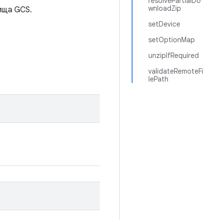
resolvePartialDo
wnloadZip
лища GCS.
setDevice
setOptionMap
unzipIfRequired
validateRemoteFi
lePath