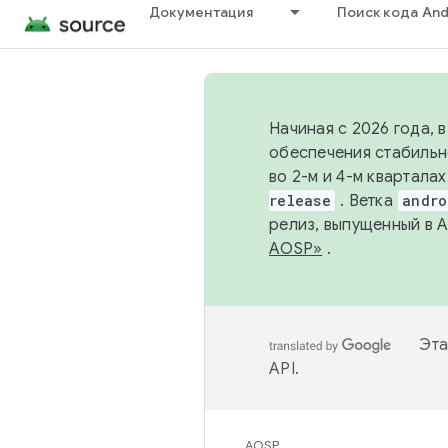
Документация
Поиск кода And
Начиная с 2026 года, 
обеспечения стабильн
во 2-м и 4-м квартала
release
. Ветка
andro
релиз, выпущенный в 
AOSP»
.
Эта
API
.
AOSP