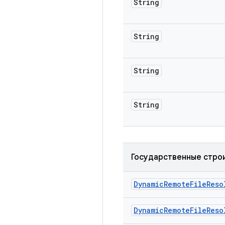
String
String
String
String
Государственные стро
Dynamic
Remote
File
Reso
Dynamic
Remote
File
Reso