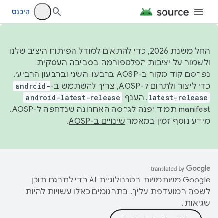
היכנס
החל משנת 2026, כדי להתאים למודל הפיתוח היציב שלנו
ולשמור על יציבות הפלטפורמה בסביבה העסקית,
נפרסם קוד מקור ב-AOSP ברבעון השני וברבעון הרביעי.
כדי ליצור ולתרום ל-AOSP, צריך להשתמש ב-
android-
latest-release
. הענף
android-latest-release
manifest תמיד יפנה לגרסה האחרונה שנדחפה ל-AOSP.
מידע נוסף זמין במאמר
שינויים ב-AOSP
.
‫Google משתמשת בטכנולוגיית AI כדי לתרגם תוכן
לשפה המועדפת עליך. בתרגומים כאלו עשויות להיות
שגיאות.