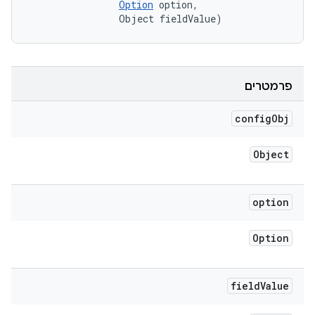
Option
 option, 

                Object fieldValue)
פרמטרים
config
Obj
Object
option
Option
field
Value