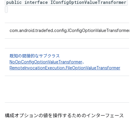
public interface IConfigOptionValueTransformer
com.android.tradefed.config.IConfigOptionValueTransformer
既知の間接的なサブクラス
NoOpConfigOptionValueTransformer
、
RemoteInvocationExecution.FileOptionValueTransformer
構成オプションの値を操作するためのインターフェース