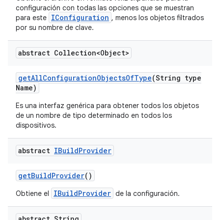
configuración con todas las opciones que se muestran
IConfiguration
para este
, menos los objetos filtrados
por su nombre de clave.
abstract Collection<Object>
get
All
Configuration
Objects
Of
Type
(String type
Name)
Es una interfaz genérica para obtener todos los objetos
de un nombre de tipo determinado en todos los
dispositivos.
abstract
IBuild
Provider
get
Build
Provider
()
IBuildProvider
Obtiene el
de la configuración.
abstract String