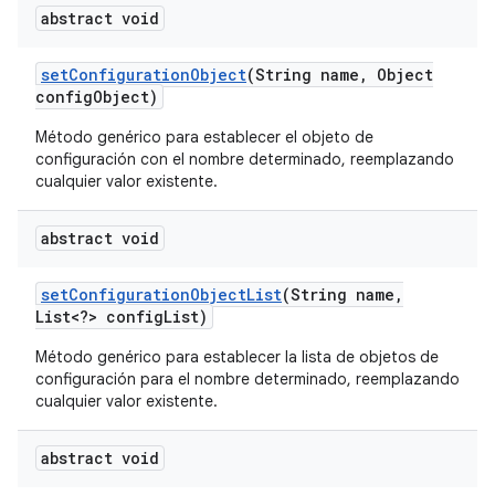
abstract void
set
Configuration
Object
(String name
,
Object
config
Object)
Método genérico para establecer el objeto de
configuración con el nombre determinado, reemplazando
cualquier valor existente.
abstract void
set
Configuration
Object
List
(String name
,
List<?> config
List)
Método genérico para establecer la lista de objetos de
configuración para el nombre determinado, reemplazando
cualquier valor existente.
abstract void