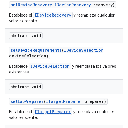
set
Device
Recovery
(
IDevice
Recovery
recovery)
IDeviceRecovery
Establece el
y reemplaza cualquier
valor existente.
abstract void
set
Device
Requirements
(
IDevice
Selection
device
Selection)
IDeviceSelection
Establece
y reemplaza los valores
existentes.
abstract void
set
Lab
Preparer
(
ITarget
Preparer
preparer)
ITargetPreparer
Establece el
y reemplaza cualquier
valor existente.