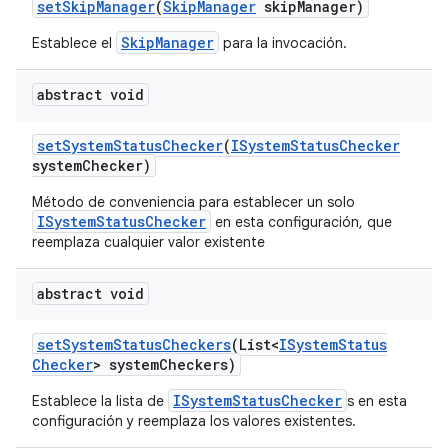
set
Skip
Manager
(
Skip
Manager
skip
Manager)
SkipManager
Establece el
para la invocación.
abstract void
set
System
Status
Checker
(
ISystem
Status
Checker
system
Checker)
Método de conveniencia para establecer un solo
ISystemStatusChecker
en esta configuración, que
reemplaza cualquier valor existente
abstract void
set
System
Status
Checkers
(List<
ISystem
Status
Checker
> system
Checkers)
ISystemStatusChecker
Establece la lista de
s en esta
configuración y reemplaza los valores existentes.