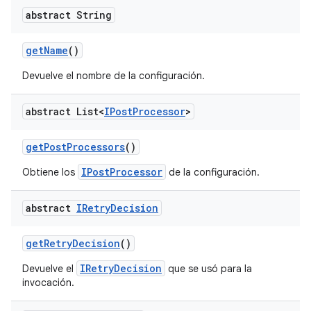
abstract String
get
Name
()
Devuelve el nombre de la configuración.
abstract List<
IPost
Processor
>
get
Post
Processors
()
IPostProcessor
Obtiene los
de la configuración.
abstract
IRetry
Decision
get
Retry
Decision
()
IRetryDecision
Devuelve el
que se usó para la
invocación.