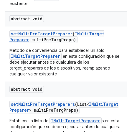
existente.
abstract void
set
Multi
Pre
Target
Preparer
(
IMulti
Target
Preparer
multi
Pre
Targ
Preps)
Método de conveniencia para establecer un solo
IMultiTargetPreparer
en esta configuración que se
debe ejecutar antes de cualquiera de los
target_preparers de los dispositivos, reemplazando
cualquier valor existente
abstract void
set
Multi
Pre
Target
Preparers
(List<
IMulti
Target
Preparer
> multi
Pre
Targ
Preps)
IMultiTargetPreparer
Establece la lista de
s en esta
configuración que se deben ejecutar antes de cualquiera