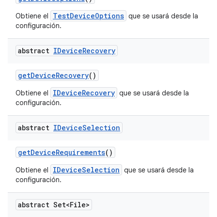
TestDeviceOptions
Obtiene el
que se usará desde la
configuración.
abstract
IDevice
Recovery
get
Device
Recovery
()
IDeviceRecovery
Obtiene el
que se usará desde la
configuración.
abstract
IDevice
Selection
get
Device
Requirements
()
IDeviceSelection
Obtiene el
que se usará desde la
configuración.
abstract Set<File>