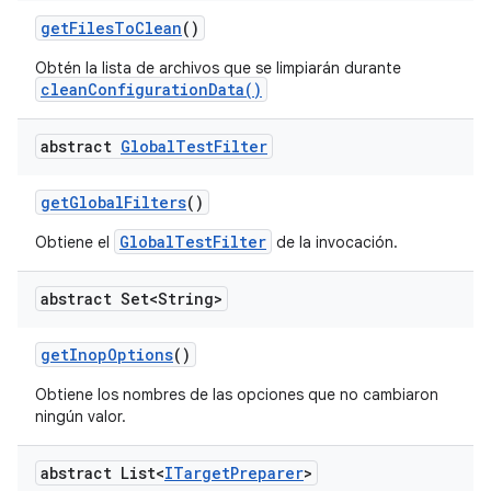
get
Files
To
Clean
()
Obtén la lista de archivos que se limpiarán durante
cleanConfigurationData()
abstract
Global
Test
Filter
get
Global
Filters
()
GlobalTestFilter
Obtiene el
de la invocación.
abstract Set<String>
get
Inop
Options
()
Obtiene los nombres de las opciones que no cambiaron
ningún valor.
abstract List<
ITarget
Preparer
>