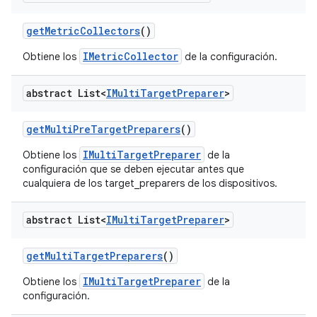
get
Metric
Collectors
()
IMetricCollector
Obtiene los
de la configuración.
abstract List<
IMulti
Target
Preparer
>
get
Multi
Pre
Target
Preparers
()
IMultiTargetPreparer
Obtiene los
de la
configuración que se deben ejecutar antes que
cualquiera de los target_preparers de los dispositivos.
abstract List<
IMulti
Target
Preparer
>
get
Multi
Target
Preparers
()
IMultiTargetPreparer
Obtiene los
de la
configuración.