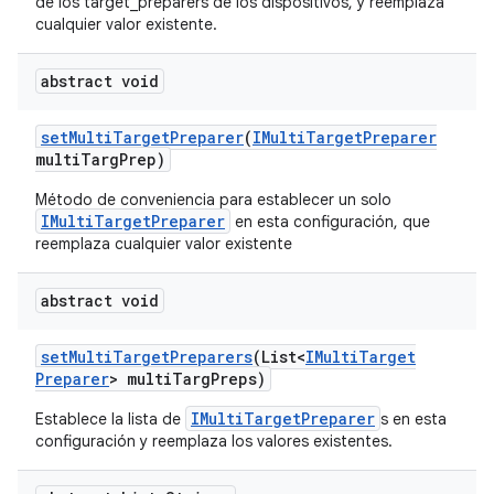
de los target_preparers de los dispositivos, y reemplaza
cualquier valor existente.
abstract void
set
Multi
Target
Preparer
(
IMulti
Target
Preparer
multi
Targ
Prep)
Método de conveniencia para establecer un solo
IMultiTargetPreparer
en esta configuración, que
reemplaza cualquier valor existente
abstract void
set
Multi
Target
Preparers
(List<
IMulti
Target
Preparer
> multi
Targ
Preps)
IMultiTargetPreparer
Establece la lista de
s en esta
configuración y reemplaza los valores existentes.