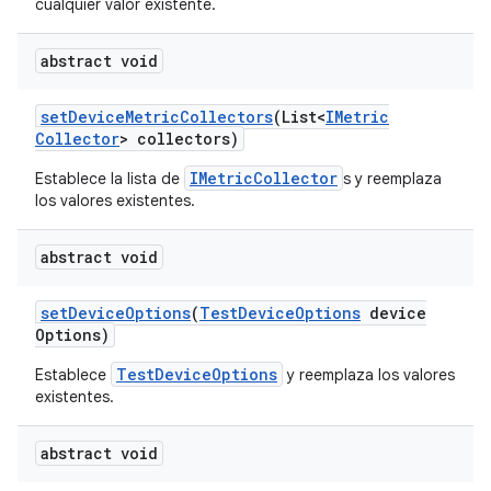
cualquier valor existente.
abstract void
set
Device
Metric
Collectors
(List<
IMetric
Collector
> collectors)
IMetricCollector
Establece la lista de
s y reemplaza
los valores existentes.
abstract void
set
Device
Options
(
Test
Device
Options
device
Options)
TestDeviceOptions
Establece
y reemplaza los valores
existentes.
abstract void