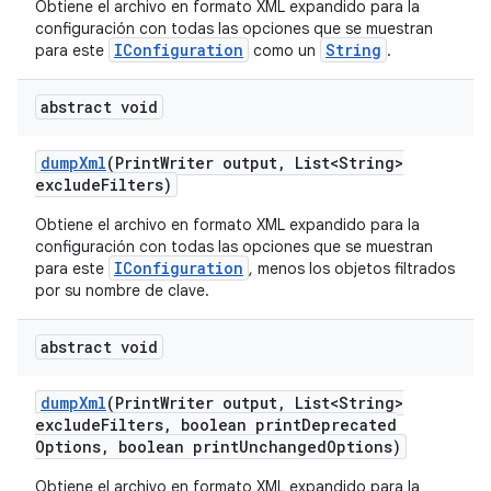
Obtiene el archivo en formato XML expandido para la
configuración con todas las opciones que se muestran
IConfiguration
String
para este
como un
.
abstract void
dump
Xml
(Print
Writer output
,
List<String>
exclude
Filters)
Obtiene el archivo en formato XML expandido para la
configuración con todas las opciones que se muestran
IConfiguration
para este
, menos los objetos filtrados
por su nombre de clave.
abstract void
dump
Xml
(Print
Writer output
,
List<String>
exclude
Filters
,
boolean print
Deprecated
Options
,
boolean print
Unchanged
Options)
Obtiene el archivo en formato XML expandido para la