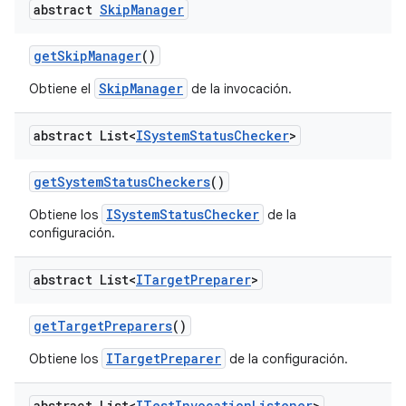
abstract
Skip
Manager
get
Skip
Manager
()
SkipManager
Obtiene el
de la invocación.
abstract List<
ISystem
Status
Checker
>
get
System
Status
Checkers
()
ISystemStatusChecker
Obtiene los
de la
configuración.
abstract List<
ITarget
Preparer
>
get
Target
Preparers
()
ITargetPreparer
Obtiene los
de la configuración.
abstract List<
ITest
Invocation
Listener
>