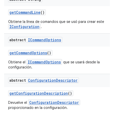
get
Command
Line
()
Obtiene la línea de comandos que se usó para crear este
IConfiguration
.
abstract
ICommand
Options
get
Command
Options
()
ICommandOptions
Obtiene el
que se usará desde la
configuración.
abstract
Configuration
Descriptor
get
Configuration
Description
()
ConfigurationDescriptor
Devuelve el
proporcionado en la configuración.