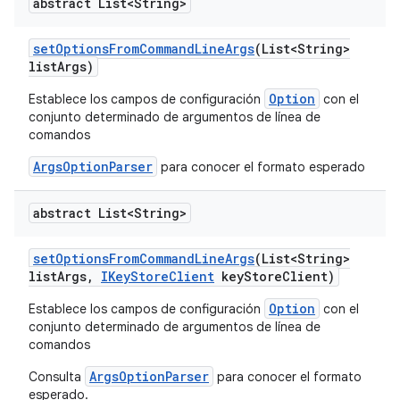
abstract List<String>
set
Options
From
Command
Line
Args
(List<String>
list
Args)
Option
Establece los campos de configuración
con el
conjunto determinado de argumentos de línea de
comandos
ArgsOptionParser
para conocer el formato esperado
abstract List<String>
set
Options
From
Command
Line
Args
(List<String>
list
Args
,
IKey
Store
Client
key
Store
Client)
Option
Establece los campos de configuración
con el
conjunto determinado de argumentos de línea de
comandos
ArgsOptionParser
Consulta
para conocer el formato
esperado.