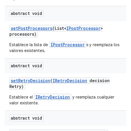
abstract void
set
Post
Processors
(List<
IPost
Processor
>
processors)
IPostProcessor
Establece la lista de
s y reemplaza los
valores existentes.
abstract void
set
Retry
Decision
(
IRetry
Decision
decision
Retry)
IRetryDecision
Establece el
y reemplaza cualquier
valor existente.
abstract void