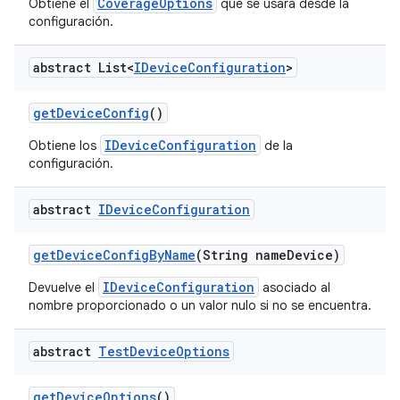
CoverageOptions
Obtiene el
que se usará desde la
configuración.
abstract List<
IDevice
Configuration
>
get
Device
Config
()
IDeviceConfiguration
Obtiene los
de la
configuración.
abstract
IDevice
Configuration
get
Device
Config
By
Name
(String name
Device)
IDeviceConfiguration
Devuelve el
asociado al
nombre proporcionado o un valor nulo si no se encuentra.
abstract
Test
Device
Options
get
Device
Options
()