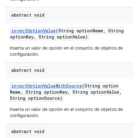
abstract void
inject
Option
Value
(String option
Name
,
String
option
Key
,
String option
Value)
Inserta un valor de opción en el conjunto de objetos de
configuración.
abstract void
inject
Option
Value
With
Source
(String option
Name
,
String option
Key
,
String option
Value
,
String option
Source)
Inserta un valor de opción en el conjunto de objetos de
configuración.
abstract void