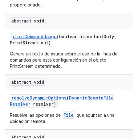
proporcionado.
abstract void
print
Command
Usage
(boolean important
Only
,
Print
Stream out)
Genera un texto de ayuda sobre el uso de la línea de
comandos para esta configuración en el objeto
PrintStream determinado.
abstract void
resolve
Dynamic
Options
(
Dynamic
Remote
File
Resolver
resolver)
File
Resuelve las opciones de
que apuntan a una
ubicación remota.
abstract void