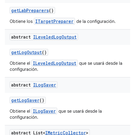
get
Lab
Preparers
()
ITargetPreparer
Obtiene los
de la configuración.
abstract
ILeveled
Log
Output
get
Log
Output
()
ILeveledLogOutput
Obtiene el
que se usará desde la
configuración.
abstract
ILog
Saver
get
Log
Saver
()
ILogSaver
Obtiene el
que se usará desde la
configuración.
abstract List<
IMetric
Collector
>