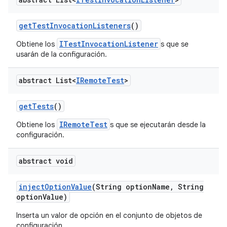
get
Test
Invocation
Listeners
()
ITestInvocationListener
Obtiene los
s que se
usarán de la configuración.
abstract List<
IRemote
Test
>
get
Tests
()
IRemoteTest
Obtiene los
s que se ejecutarán desde la
configuración.
abstract void
inject
Option
Value
(String option
Name
,
String
option
Value)
Inserta un valor de opción en el conjunto de objetos de
configuración.