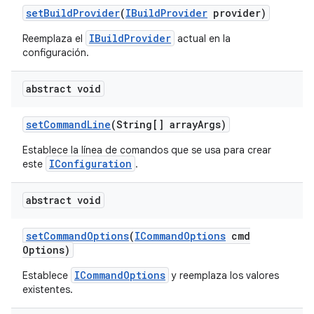
set
Build
Provider
(
IBuild
Provider
provider)
IBuildProvider
Reemplaza el
actual en la
configuración.
abstract void
set
Command
Line
(String[] array
Args)
Establece la línea de comandos que se usa para crear
IConfiguration
este
.
abstract void
set
Command
Options
(
ICommand
Options
cmd
Options)
ICommandOptions
Establece
y reemplaza los valores
existentes.