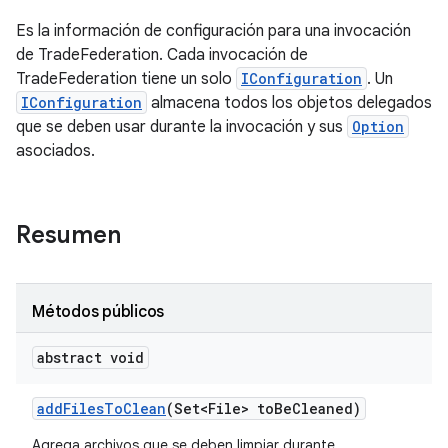
Es la información de configuración para una invocación
de TradeFederation. Cada invocación de
TradeFederation tiene un solo
IConfiguration
. Un
IConfiguration
almacena todos los objetos delegados
que se deben usar durante la invocación y sus
Option
asociados.
Resumen
Métodos públicos
abstract void
add
Files
To
Clean
(Set<File> to
Be
Cleaned)
Agrega archivos que se deben limpiar durante