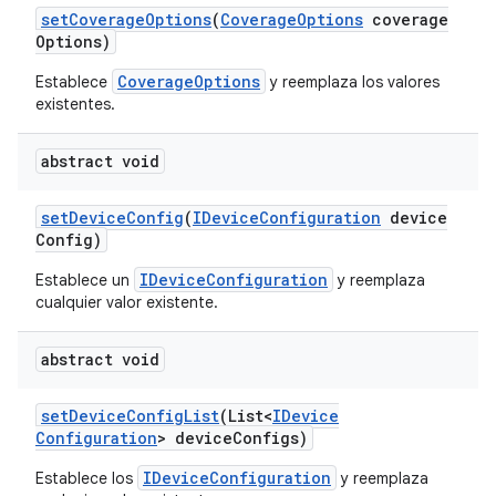
set
Coverage
Options
(
Coverage
Options
coverage
Options)
CoverageOptions
Establece
y reemplaza los valores
existentes.
abstract void
set
Device
Config
(
IDevice
Configuration
device
Config)
IDeviceConfiguration
Establece un
y reemplaza
cualquier valor existente.
abstract void
set
Device
Config
List
(List<
IDevice
Configuration
> device
Configs)
IDeviceConfiguration
Establece los
y reemplaza