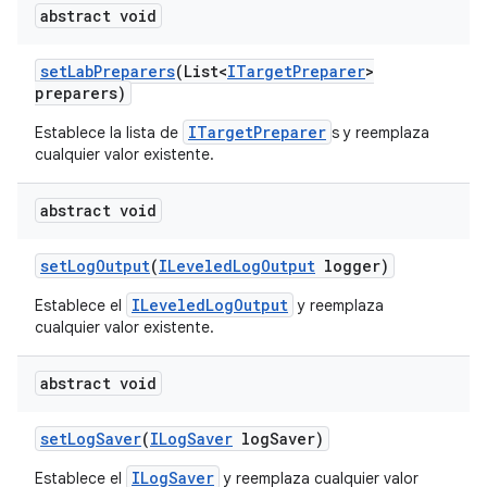
abstract void
set
Lab
Preparers
(List<
ITarget
Preparer
>
preparers)
ITargetPreparer
Establece la lista de
s y reemplaza
cualquier valor existente.
abstract void
set
Log
Output
(
ILeveled
Log
Output
logger)
ILeveledLogOutput
Establece el
y reemplaza
cualquier valor existente.
abstract void
set
Log
Saver
(
ILog
Saver
log
Saver)
ILogSaver
Establece el
y reemplaza cualquier valor