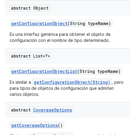
abstract Object
get
Configuration
Object
(String type
Name)
Es una interfaz genérica para obtener el objeto de
configuración con el nombre de tipo determinado.
abstract List<?>
get
Configuration
Object
List
(String type
Name)
getConfigurationObject(String)
Es similar a
, pero
para tipos de objetos de configuración que admiten
varios objetos.
abstract
Coverage
Options
get
Coverage
Options
()