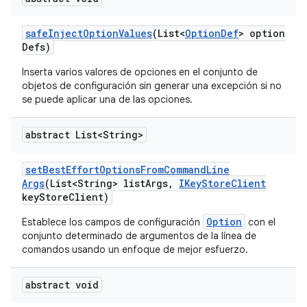
safe
Inject
Option
Values
(List<
Option
Def
> option
Defs)
Inserta varios valores de opciones en el conjunto de
objetos de configuración sin generar una excepción si no
se puede aplicar una de las opciones.
abstract List<String>
set
Best
Effort
Options
From
Command
Line
Args
(List<String> list
Args
,
IKey
Store
Client
key
Store
Client)
Option
Establece los campos de configuración
con el
conjunto determinado de argumentos de la línea de
comandos usando un enfoque de mejor esfuerzo.
abstract void