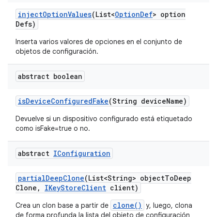
inject
Option
Values
(List<
Option
Def
> option
Defs)
Inserta varios valores de opciones en el conjunto de
objetos de configuración.
abstract boolean
is
Device
Configured
Fake
(String device
Name)
Devuelve si un dispositivo configurado está etiquetado
como isFake=true o no.
abstract
IConfiguration
partial
Deep
Clone
(List<String> object
To
Deep
Clone
,
IKey
Store
Client
client)
clone()
Crea un clon base a partir de
y, luego, clona
de forma profunda la lista del objeto de configuración