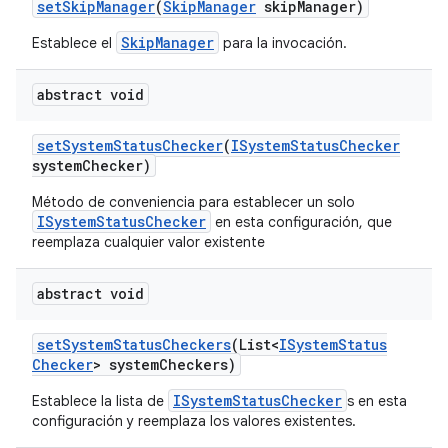
set
Skip
Manager
(
Skip
Manager
skip
Manager)
SkipManager
Establece el
para la invocación.
abstract void
set
System
Status
Checker
(
ISystem
Status
Checker
system
Checker)
Método de conveniencia para establecer un solo
ISystemStatusChecker
en esta configuración, que
reemplaza cualquier valor existente
abstract void
set
System
Status
Checkers
(List<
ISystem
Status
Checker
> system
Checkers)
ISystemStatusChecker
Establece la lista de
s en esta
configuración y reemplaza los valores existentes.