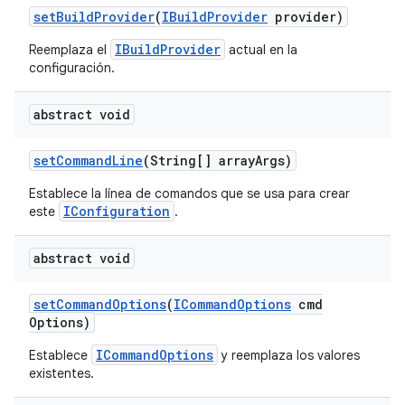
set
Build
Provider
(
IBuild
Provider
provider)
IBuildProvider
Reemplaza el
actual en la
configuración.
abstract void
set
Command
Line
(String[] array
Args)
Establece la línea de comandos que se usa para crear
IConfiguration
este
.
abstract void
set
Command
Options
(
ICommand
Options
cmd
Options)
ICommandOptions
Establece
y reemplaza los valores
existentes.