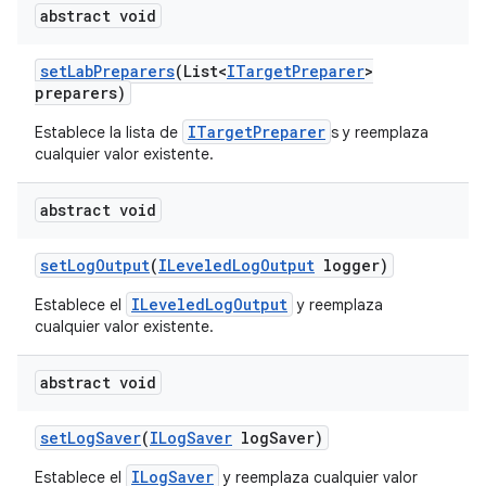
abstract void
set
Lab
Preparers
(List<
ITarget
Preparer
>
preparers)
ITargetPreparer
Establece la lista de
s y reemplaza
cualquier valor existente.
abstract void
set
Log
Output
(
ILeveled
Log
Output
logger)
ILeveledLogOutput
Establece el
y reemplaza
cualquier valor existente.
abstract void
set
Log
Saver
(
ILog
Saver
log
Saver)
ILogSaver
Establece el
y reemplaza cualquier valor