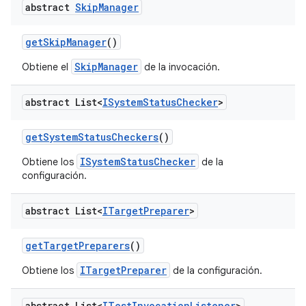
abstract
Skip
Manager
get
Skip
Manager
()
SkipManager
Obtiene el
de la invocación.
abstract List<
ISystem
Status
Checker
>
get
System
Status
Checkers
()
ISystemStatusChecker
Obtiene los
de la
configuración.
abstract List<
ITarget
Preparer
>
get
Target
Preparers
()
ITargetPreparer
Obtiene los
de la configuración.
abstract List<
ITest
Invocation
Listener
>