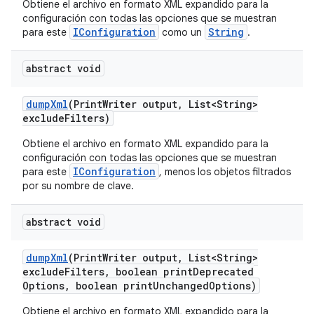
Obtiene el archivo en formato XML expandido para la
configuración con todas las opciones que se muestran
IConfiguration
String
para este
como un
.
abstract void
dump
Xml
(Print
Writer output
,
List<String>
exclude
Filters)
Obtiene el archivo en formato XML expandido para la
configuración con todas las opciones que se muestran
IConfiguration
para este
, menos los objetos filtrados
por su nombre de clave.
abstract void
dump
Xml
(Print
Writer output
,
List<String>
exclude
Filters
,
boolean print
Deprecated
Options
,
boolean print
Unchanged
Options)
Obtiene el archivo en formato XML expandido para la