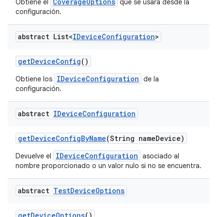
CoverageOptions
Obtiene el
que se usará desde la
configuración.
abstract List<
IDevice
Configuration
>
get
Device
Config
()
IDeviceConfiguration
Obtiene los
de la
configuración.
abstract
IDevice
Configuration
get
Device
Config
By
Name
(String name
Device)
IDeviceConfiguration
Devuelve el
asociado al
nombre proporcionado o un valor nulo si no se encuentra.
abstract
Test
Device
Options
get
Device
Options
()