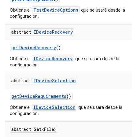
TestDeviceOptions
Obtiene el
que se usará desde la
configuración.
abstract
IDevice
Recovery
get
Device
Recovery
()
IDeviceRecovery
Obtiene el
que se usará desde la
configuración.
abstract
IDevice
Selection
get
Device
Requirements
()
IDeviceSelection
Obtiene el
que se usará desde la
configuración.
abstract Set<File>