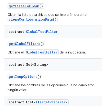
get
Files
To
Clean
()
Obtén la lista de archivos que se limpiarán durante
cleanConfigurationData()
abstract
Global
Test
Filter
get
Global
Filters
()
GlobalTestFilter
Obtiene el
de la invocación.
abstract Set<String>
get
Inop
Options
()
Obtiene los nombres de las opciones que no cambiaron
ningún valor.
abstract List<
ITarget
Preparer
>