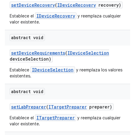
set
Device
Recovery
(
IDevice
Recovery
recovery)
IDeviceRecovery
Establece el
y reemplaza cualquier
valor existente.
abstract void
set
Device
Requirements
(
IDevice
Selection
device
Selection)
IDeviceSelection
Establece
y reemplaza los valores
existentes.
abstract void
set
Lab
Preparer
(
ITarget
Preparer
preparer)
ITargetPreparer
Establece el
y reemplaza cualquier
valor existente.