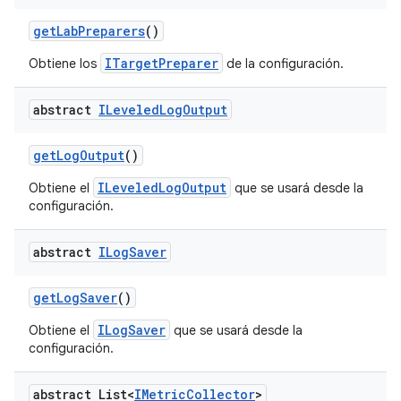
get
Lab
Preparers
()
ITargetPreparer
Obtiene los
de la configuración.
abstract
ILeveled
Log
Output
get
Log
Output
()
ILeveledLogOutput
Obtiene el
que se usará desde la
configuración.
abstract
ILog
Saver
get
Log
Saver
()
ILogSaver
Obtiene el
que se usará desde la
configuración.
abstract List<
IMetric
Collector
>