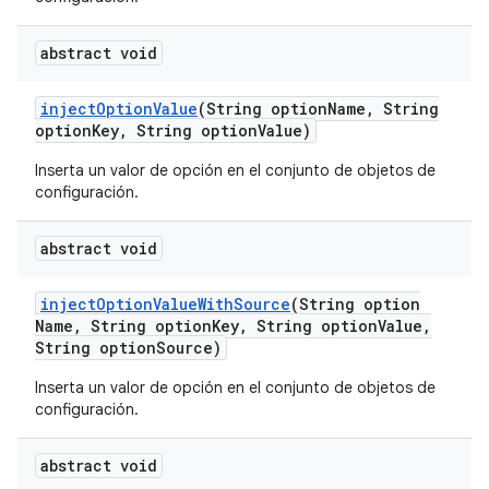
abstract void
inject
Option
Value
(String option
Name
,
String
option
Key
,
String option
Value)
Inserta un valor de opción en el conjunto de objetos de
configuración.
abstract void
inject
Option
Value
With
Source
(String option
Name
,
String option
Key
,
String option
Value
,
String option
Source)
Inserta un valor de opción en el conjunto de objetos de
configuración.
abstract void