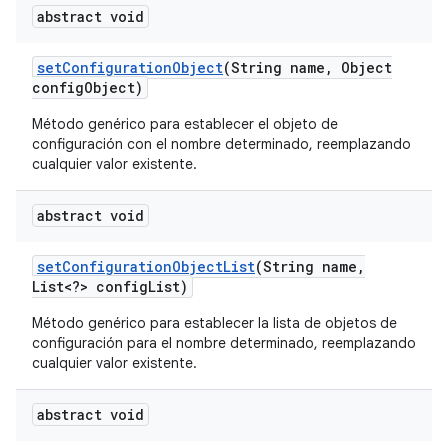
abstract void
set
Configuration
Object
(String name
,
Object
config
Object)
Método genérico para establecer el objeto de
configuración con el nombre determinado, reemplazando
cualquier valor existente.
abstract void
set
Configuration
Object
List
(String name
,
List<?> config
List)
Método genérico para establecer la lista de objetos de
configuración para el nombre determinado, reemplazando
cualquier valor existente.
abstract void