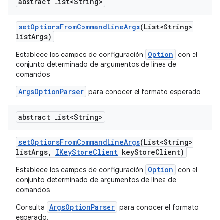
abstract List<String>
set
Options
From
Command
Line
Args
(List<String>
list
Args)
Option
Establece los campos de configuración
con el
conjunto determinado de argumentos de línea de
comandos
ArgsOptionParser
para conocer el formato esperado
abstract List<String>
set
Options
From
Command
Line
Args
(List<String>
list
Args
,
IKey
Store
Client
key
Store
Client)
Option
Establece los campos de configuración
con el
conjunto determinado de argumentos de línea de
comandos
ArgsOptionParser
Consulta
para conocer el formato
esperado.