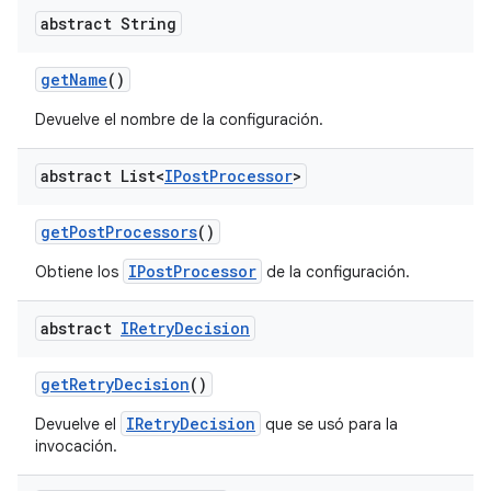
abstract String
get
Name
()
Devuelve el nombre de la configuración.
abstract List<
IPost
Processor
>
get
Post
Processors
()
IPostProcessor
Obtiene los
de la configuración.
abstract
IRetry
Decision
get
Retry
Decision
()
IRetryDecision
Devuelve el
que se usó para la
invocación.