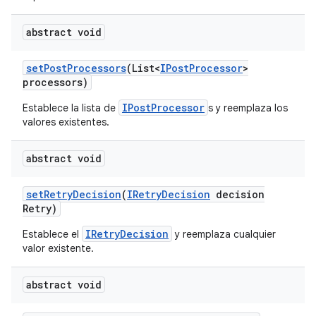
abstract void
set
Post
Processors
(List<
IPost
Processor
>
processors)
IPostProcessor
Establece la lista de
s y reemplaza los
valores existentes.
abstract void
set
Retry
Decision
(
IRetry
Decision
decision
Retry)
IRetryDecision
Establece el
y reemplaza cualquier
valor existente.
abstract void