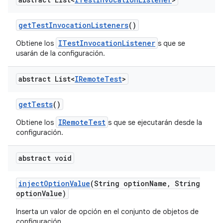
get
Test
Invocation
Listeners
()
ITestInvocationListener
Obtiene los
s que se
usarán de la configuración.
abstract List<
IRemote
Test
>
get
Tests
()
IRemoteTest
Obtiene los
s que se ejecutarán desde la
configuración.
abstract void
inject
Option
Value
(String option
Name
,
String
option
Value)
Inserta un valor de opción en el conjunto de objetos de
configuración.