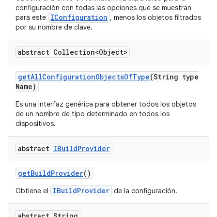
configuración con todas las opciones que se muestran
IConfiguration
para este
, menos los objetos filtrados
por su nombre de clave.
abstract Collection<Object>
get
All
Configuration
Objects
Of
Type
(String type
Name)
Es una interfaz genérica para obtener todos los objetos
de un nombre de tipo determinado en todos los
dispositivos.
abstract
IBuild
Provider
get
Build
Provider
()
IBuildProvider
Obtiene el
de la configuración.
abstract String