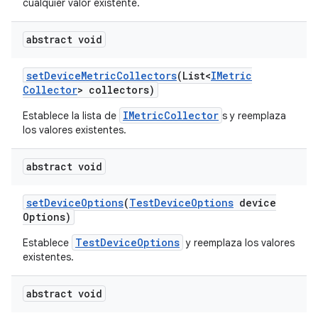
cualquier valor existente.
abstract void
set
Device
Metric
Collectors
(List<
IMetric
Collector
> collectors)
IMetricCollector
Establece la lista de
s y reemplaza
los valores existentes.
abstract void
set
Device
Options
(
Test
Device
Options
device
Options)
TestDeviceOptions
Establece
y reemplaza los valores
existentes.
abstract void