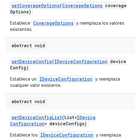
set
Coverage
Options
(
Coverage
Options
coverage
Options)
CoverageOptions
Establece
y reemplaza los valores
existentes.
abstract void
set
Device
Config
(
IDevice
Configuration
device
Config)
IDeviceConfiguration
Establece un
y reemplaza
cualquier valor existente.
abstract void
set
Device
Config
List
(List<
IDevice
Configuration
> device
Configs)
IDeviceConfiguration
Establece los
y reemplaza