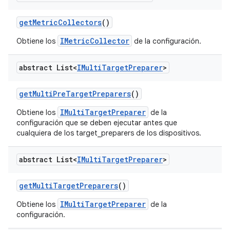
get
Metric
Collectors
()
IMetricCollector
Obtiene los
de la configuración.
abstract List<
IMulti
Target
Preparer
>
get
Multi
Pre
Target
Preparers
()
IMultiTargetPreparer
Obtiene los
de la
configuración que se deben ejecutar antes que
cualquiera de los target_preparers de los dispositivos.
abstract List<
IMulti
Target
Preparer
>
get
Multi
Target
Preparers
()
IMultiTargetPreparer
Obtiene los
de la
configuración.