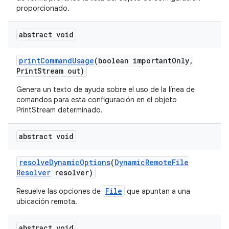
proporcionado.
abstract void
print
Command
Usage
(boolean important
Only
,
Print
Stream out)
Genera un texto de ayuda sobre el uso de la línea de
comandos para esta configuración en el objeto
PrintStream determinado.
abstract void
resolve
Dynamic
Options
(
Dynamic
Remote
File
Resolver
resolver)
File
Resuelve las opciones de
que apuntan a una
ubicación remota.
abstract void