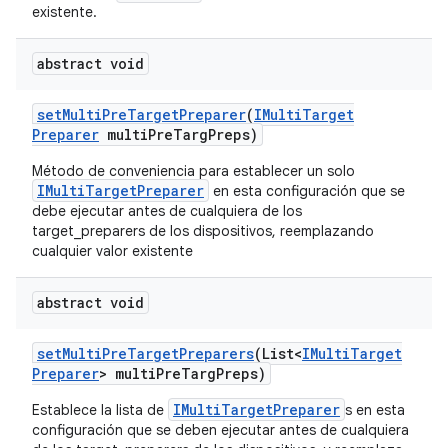
existente.
abstract void
set
Multi
Pre
Target
Preparer
(
IMulti
Target
Preparer
multi
Pre
Targ
Preps)
Método de conveniencia para establecer un solo
IMultiTargetPreparer
en esta configuración que se
debe ejecutar antes de cualquiera de los
target_preparers de los dispositivos, reemplazando
cualquier valor existente
abstract void
set
Multi
Pre
Target
Preparers
(List<
IMulti
Target
Preparer
> multi
Pre
Targ
Preps)
IMultiTargetPreparer
Establece la lista de
s en esta
configuración que se deben ejecutar antes de cualquiera