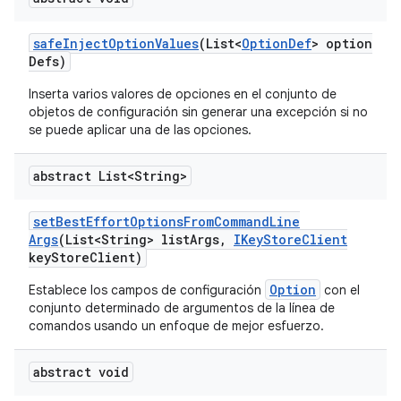
safe
Inject
Option
Values
(List<
Option
Def
> option
Defs)
Inserta varios valores de opciones en el conjunto de
objetos de configuración sin generar una excepción si no
se puede aplicar una de las opciones.
abstract List<String>
set
Best
Effort
Options
From
Command
Line
Args
(List<String> list
Args
,
IKey
Store
Client
key
Store
Client)
Option
Establece los campos de configuración
con el
conjunto determinado de argumentos de la línea de
comandos usando un enfoque de mejor esfuerzo.
abstract void