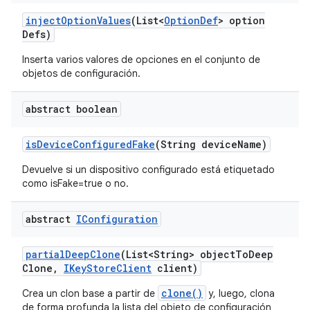
inject
Option
Values
(List<
Option
Def
> option
Defs)
Inserta varios valores de opciones en el conjunto de
objetos de configuración.
abstract boolean
is
Device
Configured
Fake
(String device
Name)
Devuelve si un dispositivo configurado está etiquetado
como isFake=true o no.
abstract
IConfiguration
partial
Deep
Clone
(List<String> object
To
Deep
Clone
,
IKey
Store
Client
client)
clone()
Crea un clon base a partir de
y, luego, clona
de forma profunda la lista del objeto de configuración