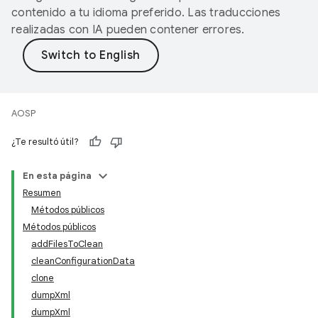
contenido a tu idioma preferido. Las traducciones
realizadas con IA pueden contener errores.
AOSP
¿Te resultó útil?
En esta página
Resumen
Métodos públicos
Métodos públicos
addFilesToClean
cleanConfigurationData
clone
dumpXml
dumpXml