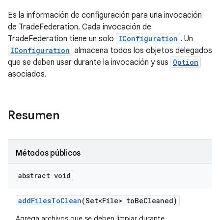
Es la información de configuración para una invocación
de TradeFederation. Cada invocación de
TradeFederation tiene un solo
IConfiguration
. Un
IConfiguration
almacena todos los objetos delegados
que se deben usar durante la invocación y sus
Option
asociados.
Resumen
Métodos públicos
abstract void
add
Files
To
Clean
(Set<File> to
Be
Cleaned)
Agrega archivos que se deben limpiar durante