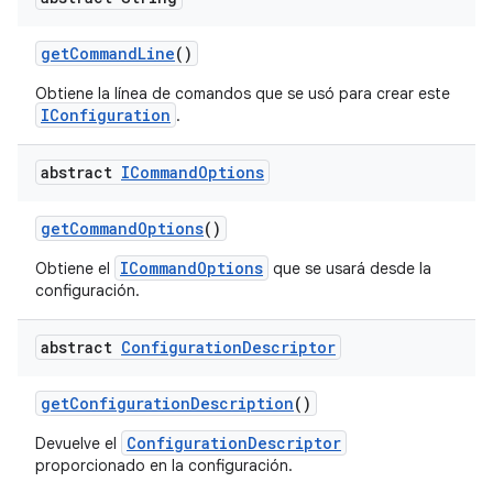
get
Command
Line
()
Obtiene la línea de comandos que se usó para crear este
IConfiguration
.
abstract
ICommand
Options
get
Command
Options
()
ICommandOptions
Obtiene el
que se usará desde la
configuración.
abstract
Configuration
Descriptor
get
Configuration
Description
()
ConfigurationDescriptor
Devuelve el
proporcionado en la configuración.