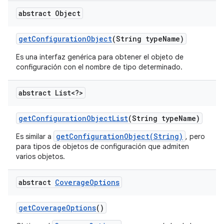
abstract Object
get
Configuration
Object
(String type
Name)
Es una interfaz genérica para obtener el objeto de
configuración con el nombre de tipo determinado.
abstract List<?>
get
Configuration
Object
List
(String type
Name)
getConfigurationObject(String)
Es similar a
, pero
para tipos de objetos de configuración que admiten
varios objetos.
abstract
Coverage
Options
get
Coverage
Options
()