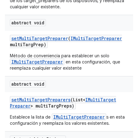
de los target_preparers de los dispositivos, y reemplaza
cualquier valor existente.
abstract void
set
Multi
Target
Preparer
(
IMulti
Target
Preparer
multi
Targ
Prep)
Método de conveniencia para establecer un solo
IMultiTargetPreparer
en esta configuración, que
reemplaza cualquier valor existente
abstract void
set
Multi
Target
Preparers
(List<
IMulti
Target
Preparer
> multi
Targ
Preps)
IMultiTargetPreparer
Establece la lista de
s en esta
configuración y reemplaza los valores existentes.