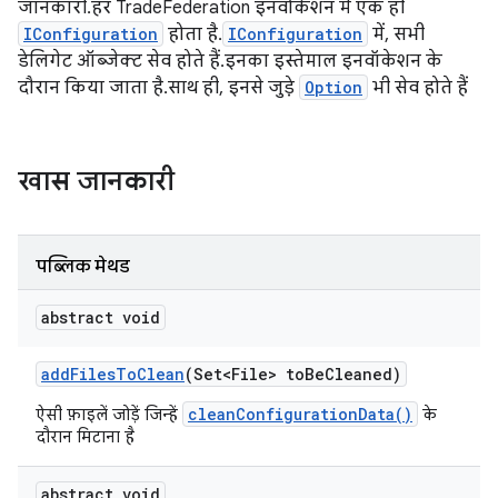
जानकारी. हर TradeFederation इनवोकेशन में एक ही
IConfiguration
होता है.
IConfiguration
में, सभी
डेलिगेट ऑब्जेक्ट सेव होते हैं. इनका इस्तेमाल इनवॉकेशन के
दौरान किया जाता है. साथ ही, इनसे जुड़े
Option
भी सेव होते हैं
खास जानकारी
पब्लिक मेथड
abstract void
add
Files
To
Clean
(Set<File> to
Be
Cleaned)
cleanConfigurationData()
ऐसी फ़ाइलें जोड़ें जिन्हें
के
दौरान मिटाना है
abstract void