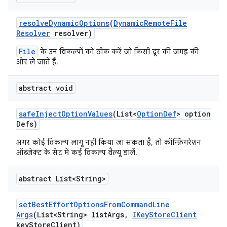
resolve
Dynamic
Options
(
Dynamic
Remote
File
Resolver
resolver)
File
के उन विकल्पों को ठीक करें जो किसी दूर की जगह की
ओर ले जाते हैं.
abstract void
safe
Inject
Option
Values
(List<
Option
Def
> option
Defs)
अगर कोई विकल्प लागू नहीं किया जा सकता है, तो कॉन्फ़िगरेशन
ऑब्जेक्ट के सेट में कई विकल्प वैल्यू डालें.
abstract List<String>
set
Best
Effort
Options
From
Command
Line
Args
(List<String> list
Args
,
IKey
Store
Client
key
Store
Client)