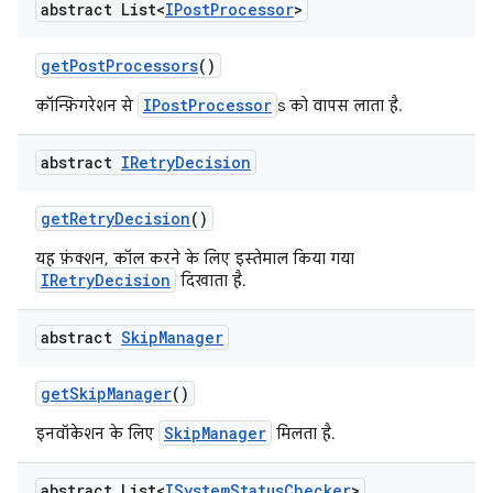
abstract List<
IPost
Processor
>
get
Post
Processors
()
IPostProcessor
कॉन्फ़िगरेशन से
s को वापस लाता है.
abstract
IRetry
Decision
get
Retry
Decision
()
यह फ़ंक्शन, कॉल करने के लिए इस्तेमाल किया गया
IRetryDecision
दिखाता है.
abstract
Skip
Manager
get
Skip
Manager
()
SkipManager
इनवॉकेशन के लिए
मिलता है.
abstract List<
ISystem
Status
Checker
>