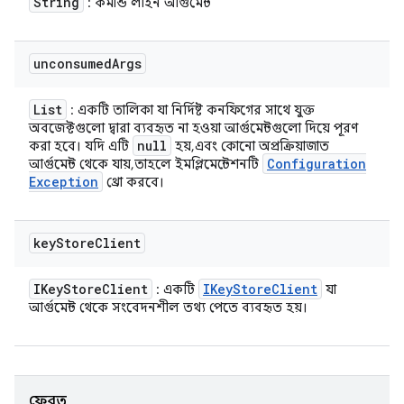
String
: কমান্ড লাইন আর্গুমেন্ট
unconsumed
Args
List
: একটি তালিকা যা নির্দিষ্ট কনফিগের সাথে যুক্ত
অবজেক্টগুলো দ্বারা ব্যবহৃত না হওয়া আর্গুমেন্টগুলো দিয়ে পূরণ
null
করা হবে। যদি এটি
হয়, এবং কোনো অপ্রক্রিয়াজাত
Configuration
আর্গুমেন্ট থেকে যায়, তাহলে ইমপ্লিমেন্টেশনটি
Exception
থ্রো করবে।
key
Store
Client
IKey
Store
Client
IKey
Store
Client
: একটি
যা
আর্গুমেন্ট থেকে সংবেদনশীল তথ্য পেতে ব্যবহৃত হয়।
ফেরত