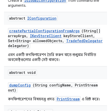
IGlobalConfiguration
Create a
from command line
arguments.
abstract
IConfiguration
create
Partial
Configuration
From
Args
(String[]
array
Args
,
IKey
Store
Client
key
Store
Client
,
Set<String> allowed
Objects
,
Tradefed
Delegator
delegator)
এমন একটি কনফিগারেশন তৈরি করুন যাতে শুধুমাত্র নির্বাচিত
অবজেক্টগুলোর একটি সেট থাকবে।
abstract void
dump
Config
(String config
Name
,
Print
Stream
out)
PrintStream
কনফিগারেশনের বিষয়বস্তু প্রদত্ত
এ প্রিন্ট করে।