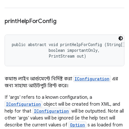
print
Help
For
Config
public abstract void printHelpForConfig (String[] a
                boolean importantOnly, 

                PrintStream out)
কমান্ড লাইন আর্গুমেন্টে নির্দিষ্ট করা
IConfiguration
এর
জন্য সাহায্য আউটপুট প্রিন্ট করে।
If 'args' refers to a known configuration, a
IConfiguration
object will be created from XML, and
help for that
IConfiguration
will be outputted. Note all
other 'args' values will be ignored (ie the help text will
describe the current values of
Option
s as loaded from