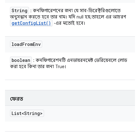
String
: কনফিগারেশনের জন্য যে সাব-ডিরেক্টরিগুলোতে
অনুসন্ধান করতে হবে তার নাম। যদি null হয়, তাহলে এর আচরণ
get
Config
List(
)
-এর মতোই হবে।
load
From
Env
boolean
: কনফিগারেশনটি এনভায়রনমেন্ট ভেরিয়েবলে লোড
করা হবে কিনা তার জন্য True।
ফেরত
List<String>