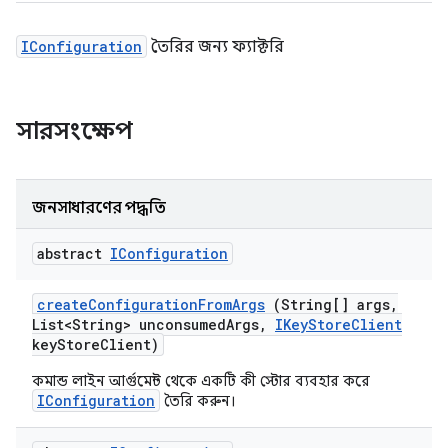
IConfiguration
তৈরির জন্য ফ্যাক্টরি
সারসংক্ষেপ
জনসাধারণের পদ্ধতি
abstract
IConfiguration
create
Configuration
From
Args
(String[] args
,
List<String> unconsumed
Args
,
IKey
Store
Client
key
Store
Client)
কমান্ড লাইন আর্গুমেন্ট থেকে একটি কী স্টোর ব্যবহার করে
IConfiguration
তৈরি করুন।