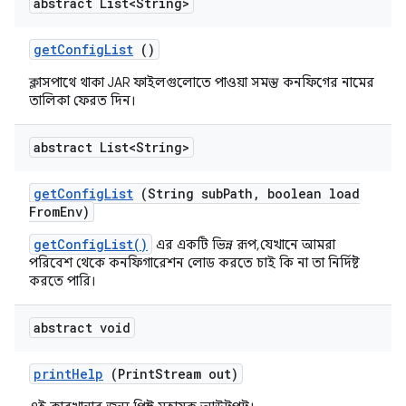
abstract List<String>
get
Config
List
()
ক্লাসপাথে থাকা JAR ফাইলগুলোতে পাওয়া সমস্ত কনফিগের নামের
তালিকা ফেরত দিন।
abstract List<String>
get
Config
List
(String sub
Path
,
boolean load
From
Env)
getConfigList()
এর একটি ভিন্ন রূপ, যেখানে আমরা
পরিবেশ থেকে কনফিগারেশন লোড করতে চাই কি না তা নির্দিষ্ট
করতে পারি।
abstract void
print
Help
(Print
Stream out)