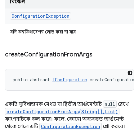
নিক্ষেপ
Configuration
Exception
যদি কনফিগারেশন লোড করা না যায়
create
Configuration
From
Args
public abstract 
IConfiguration
 createConfiguration
একটি সুবিধাজনক মেথড যা দ্বিতীয় আর্গুমেন্টটি
null
রেখে
createConfigurationFromArgs(String[],List)
ফাংশনটিকে কল করে। ফলে, কোনো অব্যবহৃত আর্গুমেন্ট
থেকে গেলে এটি
ConfigurationException
থ্রো করবে।