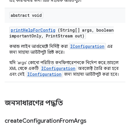
এই কারখানার জন্য প্রিন্ট সহায়ক আউটপুট।
abstract void
print
Help
For
Config
(String[] args
,
boolean
important
Only
,
Print
Stream out)
IConfiguration
কমান্ড লাইন আর্গুমেন্টে নির্দিষ্ট করা
এর
জন্য সাহায্য আউটপুট প্রিন্ট করে।
যদি 'args' কোনো পরিচিত কনফিগারেশনকে নির্দেশ করে, তাহলে
IConfiguration
XML থেকে একটি
অবজেক্ট তৈরি করা হবে
IConfiguration
এবং সেই
জন্য সাহায্য আউটপুট করা হবে।
জনসাধারণের পদ্ধতি
create
Configuration
From
Args