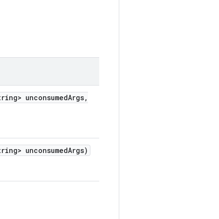
ring> unconsumed
Args
,
ring> unconsumed
Args)