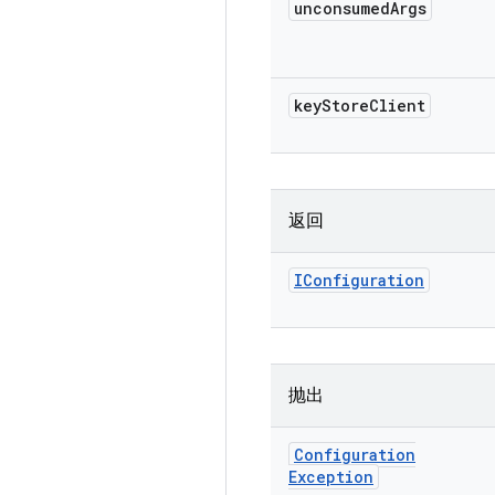
unconsumed
Args
key
Store
Client
返回
IConfiguration
抛出
Configuration
Exception