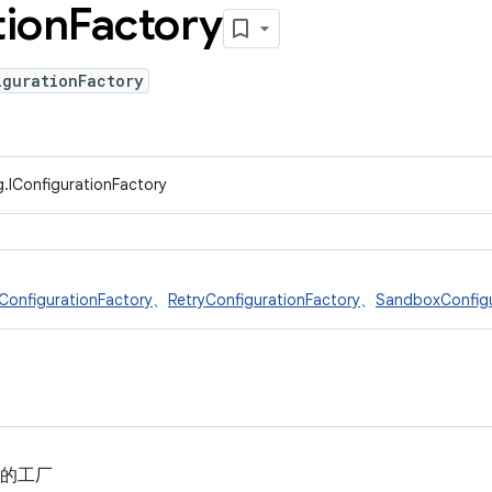
tion
Factory
igurationFactory
.IConfigurationFactory
onfigurationFactory
、
RetryConfigurationFactory
、
SandboxConfigu
的工厂