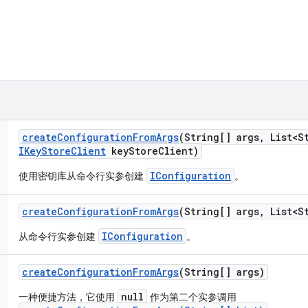
create
Configuration
From
Args
(String[] args
,
List<St
IKey
Store
Client
key
Store
Client)
IConfiguration
使用密钥库从命令行实参创建
。
create
Configuration
From
Args
(String[] args
,
List<St
IConfiguration
从命令行实参创建
。
create
Configuration
From
Args
(String[] args)
null
一种便捷方法，它使用
作为第二个实参调用