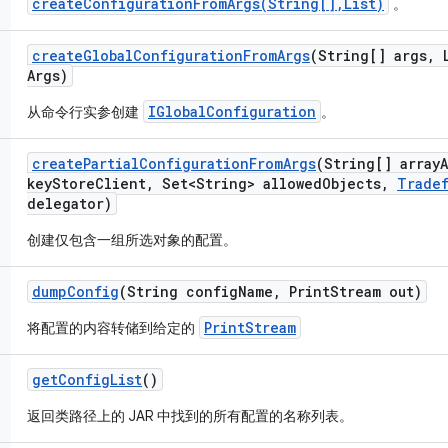
createConfigurationFromArgs(String[],List)
。
create
Global
Configuration
From
Args
(String[] args
,
L
Args)
IGlobalConfiguration
从命令行实参创建
。
create
Partial
Configuration
From
Args
(String[] array
key
Store
Client
,
Set<String> allowed
Objects
,
Trade
delegator)
创建仅包含一组所选对象的配置。
dump
Config
(String config
Name
,
Print
Stream out)
PrintStream
将配置的内容转储到给定的
get
Config
List
()
返回类路径上的 JAR 中找到的所有配置的名称列表。