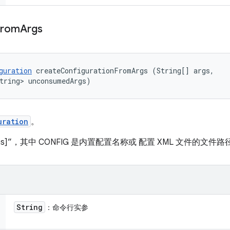
From
Args
guration
 createConfigurationFromArgs (String[] args, 

tring> unconsumedArgs)
uration
。
ions]”，其中 CONFIG 是内置配置名称或 配置 XML 文件的文件路
String
：命令行实参