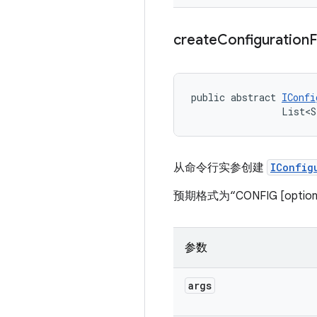
create
Configuration
public abstract 
IConfi
                List<S
从命令行实参创建
IConfig
预期格式为“CONFIG [opt
参数
args