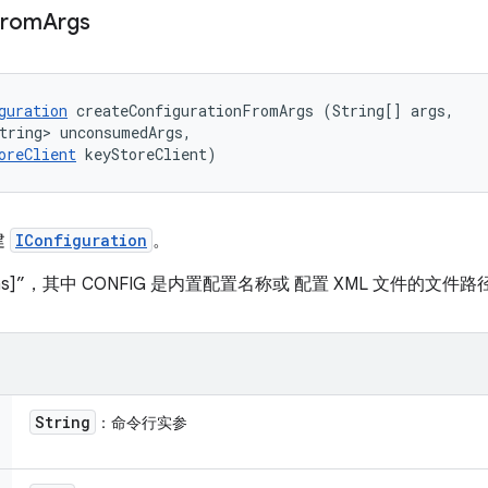
From
Args
guration
 createConfigurationFromArgs (String[] args, 

tring> unconsumedArgs, 

oreClient
 keyStoreClient)
建
IConfiguration
。
ions]”，其中 CONFIG 是内置配置名称或 配置 XML 文件的文件路
String
：命令行实参