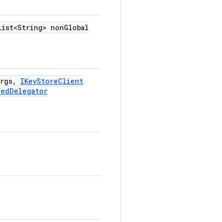
ist<String> non
Global
Args
,
IKey
Store
Client
fed
Delegator