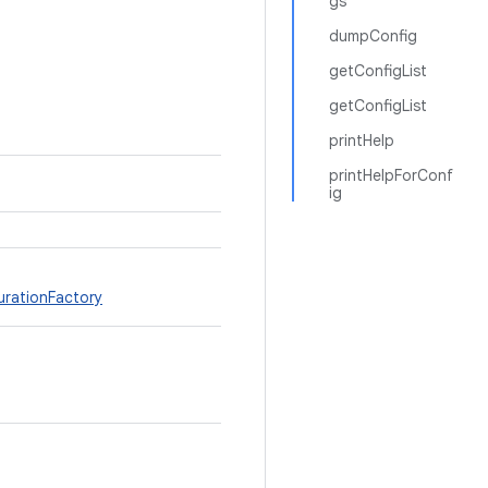
gs
dumpConfig
getConfigList
getConfigList
printHelp
printHelpForConf
ig
rationFactory