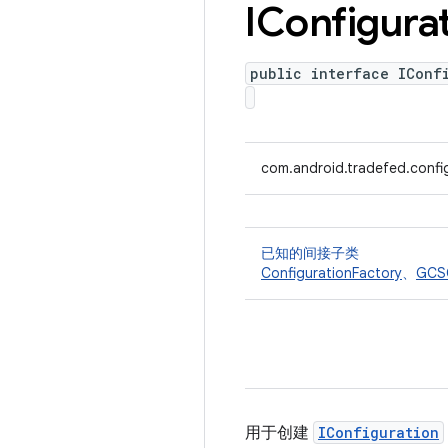
IConfigura
public interface IConf
com.android.tradefed.config
已知的间接子类
ConfigurationFactory
、
GCSC
用于创建
IConfiguration