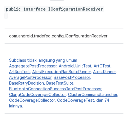
public interface IConfigurationReceiver
com.android.tradefed.config.IConfigurationReceiver
Subclass tidak langsung yang umum
AggregatePostProcessor
,
AndroidJUnitTest
,
ArtGTest
,
ArtRunTest
,
AtestExecutionPlanSuiteRunner
,
AtestRunner
,
AveragePostProcessor
,
BasePostProcessor
,
BaseRetryDecision
,
BaseTestSuite
,
BluetoothConnectionSuccessRatePostProcessor
,
ClangCodeCoverageCollector
,
ClusterCommandLauncher
,
CodeCoverageCollector
,
CodeCoverageTest
, dan 74
lainnya.