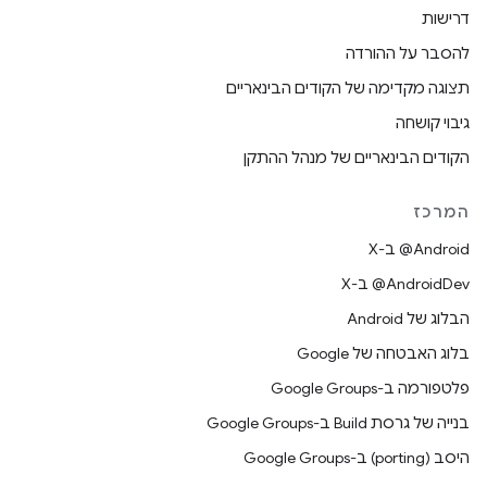
דרישות
להסבר על ההורדה
תצוגה מקדימה של הקודים הבינאריים
גיבוי קושחה
הקודים הבינאריים של מנהל ההתקן
המרכז
‫‎@Android ב-X
‫‎@AndroidDev ב-X
הבלוג של Android
בלוג האבטחה של Google
פלטפורמה ב-Google Groups
בנייה של גרסת Build ב-Google Groups
היסב (porting) ב-Google Groups