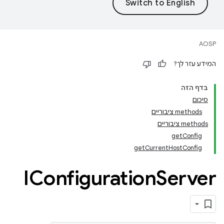
AOSP
המידע עזר לך?
בדף הזה
סיכום
‫methods ציבוריים
‫methods ציבוריים
getConfig
getCurrentHostConfig
IConfiguration
Server