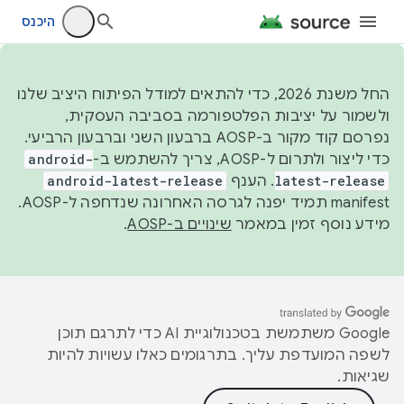
היכנס
החל משנת 2026, כדי להתאים למודל הפיתוח היציב שלנו
ולשמור על יציבות הפלטפורמה בסביבה העסקית,
נפרסם קוד מקור ב-AOSP ברבעון השני וברבעון הרביעי.
כדי ליצור ולתרום ל-AOSP, צריך להשתמש ב-
android-
latest-release
. הענף
android-latest-release
manifest תמיד יפנה לגרסה האחרונה שנדחפה ל-AOSP.
מידע נוסף זמין במאמר
שינויים ב-AOSP
.
‫Google משתמשת בטכנולוגיית AI כדי לתרגם תוכן
לשפה המועדפת עליך. בתרגומים כאלו עשויות להיות
שגיאות.