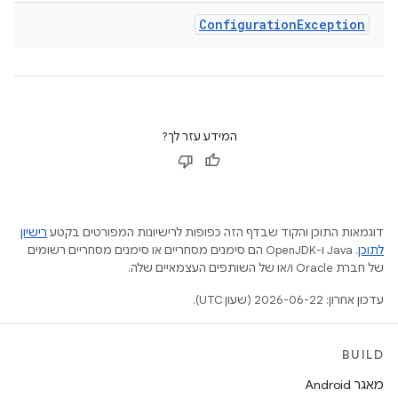
Configuration
Exception
המידע עזר לך?
דוגמאות התוכן והקוד שבדף הזה כפופות לרישיונות המפורטים בקטע
רישיון
לתוכן
.‏ Java ו-OpenJDK הם סימנים מסחריים או סימנים מסחריים רשומים
של חברת Oracle ו/או של השותפים העצמאיים שלה.
עדכון אחרון: 2026-06-22 (שעון UTC).
BUILD
מאגר Android