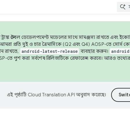
াঙ্ক স্টেবল ডেভেলপমেন্ট মডেলের সাথে সামঞ্জস্য রাখতে এবং ইকোসিস্ট
ে, আমরা প্রতি দুই ও চার ত্রৈমাসিকে (Q2 এবং Q4) AOSP-তে সোর্স
ান রাখতে,
android-latest-release
ব্যবহার করুন।
android
বদা AOSP-তে পুশ করা সর্বশেষ রিলিজটিকে রেফারেন্স করবে। আরও তথ্যের
এই পৃষ্ঠাটি
Cloud Translation API
অনুবাদ করেছে।