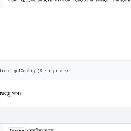
বর্তমান ট্রেডফেড সেশনের জন্য বর্তমান হোস্টের কনফিগারেশন ফাইলের 
ি
tream getConfig (String name)
বস্তু পান।
String