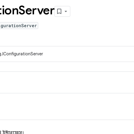
tion
Server
igurationServer
.IConfigurationServer
 ইন্টারফেস।