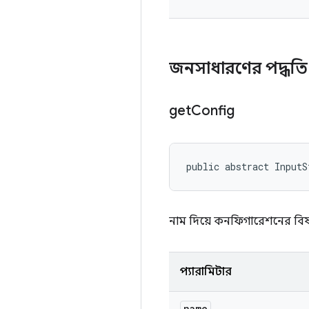
জনসাধারণের পদ্ধত
get
Config
public abstract InputS
নাম দিয়ে কনফিগারেশনের বিষয়
প্যারামিটার
name