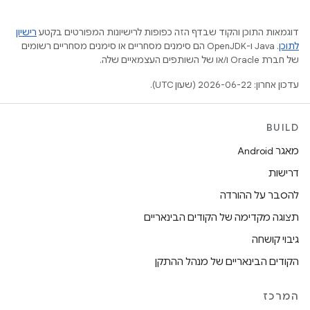
דוגמאות התוכן והקוד שבדף הזה כפופות לרישיונות המפורטים בקטע
רישיון
לתוכן
.‏ Java ו-OpenJDK הם סימנים מסחריים או סימנים מסחריים רשומים
של חברת Oracle ו/או של השותפים העצמאיים שלה.
עדכון אחרון: 2026-06-22 (שעון UTC).
BUILD
מאגר Android
דרישות
להסבר על ההורדה
תצוגה מקדימה של הקודים הבינאריים
גיבוי קושחה
הקודים הבינאריים של מנהל ההתקן
המרכז