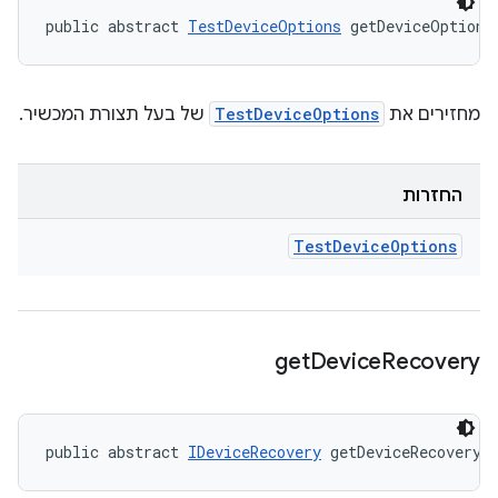
public abstract 
TestDeviceOptions
 getDeviceOptions
מחזירים את
TestDeviceOptions
של בעל תצורת המכשיר.
החזרות
Test
Device
Options
get
Device
Recovery
public abstract 
IDeviceRecovery
 getDeviceRecovery 