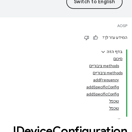
AOSP
המידע עזר לך?
בדף הזה
סיכום
‫methods ציבוריים
‫methods ציבוריים
addFrequency
addSpecificConfig
addSpecificConfig
שכפל
שכפל
IDevice
Configuration