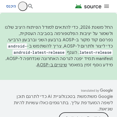
היכנס
החל משנת 2026, כדי להתאים למודל הפיתוח היציב שלנו
ולשמור על יציבות הפלטפורמה בסביבה העסקית,
נפרסם קוד מקור ב-AOSP ברבעון השני וברבעון הרביעי.
כדי ליצור ולתרום ל-AOSP, צריך להשתמש ב-
android-
latest-release
. הענף
android-latest-release
manifest תמיד יפנה לגרסה האחרונה שנדחפה ל-AOSP.
מידע נוסף זמין במאמר
שינויים ב-AOSP
.
‫Google משתמשת בטכנולוגיית AI כדי לתרגם תוכן
לשפה המועדפת עליך. בתרגומים כאלו עשויות להיות
שגיאות.