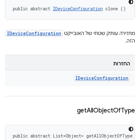
public abstract 
IDeviceConfiguration
 clone ()
מחזירה עותק שטחי של האובייקט
IDeviceConfiguration
הזה.
החזרות
IDevice
Configuration
get
All
Object
Of
Type
public abstract List<Object> getAllObjectOfType (