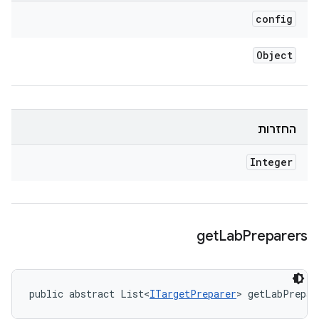
config
Object
החזרות
Integer
get
Lab
Preparers
public abstract List<
ITargetPreparer
> getLabPrepar