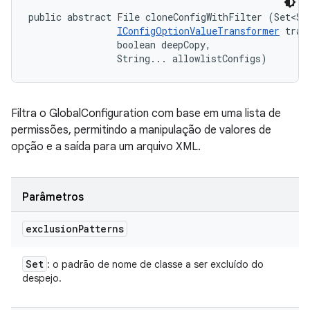
public abstract File cloneConfigWithFilter (Set<Str
IConfigOptionValueTransformer
 tran
                boolean deepCopy, 

                String... allowlistConfigs)
Filtra o GlobalConfiguration com base em uma lista de
permissões, permitindo a manipulação de valores de
opção e a saída para um arquivo XML.
Parâmetros
exclusion
Patterns
Set
: o padrão de nome de classe a ser excluído do
despejo.