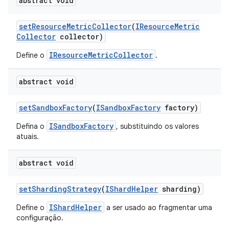
abstract void
set
Resource
Metric
Collector
(
IResource
Metric
Collector
collector)
IResourceMetricCollector
Define o
.
abstract void
set
Sandbox
Factory
(
ISandbox
Factory
factory)
ISandboxFactory
Defina o
, substituindo os valores
atuais.
abstract void
set
Sharding
Strategy
(
IShard
Helper
sharding)
IShardHelper
Define o
a ser usado ao fragmentar uma
configuração.