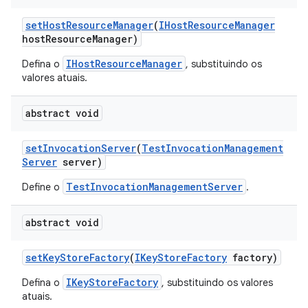
set
Host
Resource
Manager
(
IHost
Resource
Manager
host
Resource
Manager)
IHostResourceManager
Defina o
, substituindo os
valores atuais.
abstract void
set
Invocation
Server
(
Test
Invocation
Management
Server
server)
TestInvocationManagementServer
Define o
.
abstract void
set
Key
Store
Factory
(
IKey
Store
Factory
factory)
IKeyStoreFactory
Defina o
, substituindo os valores
atuais.