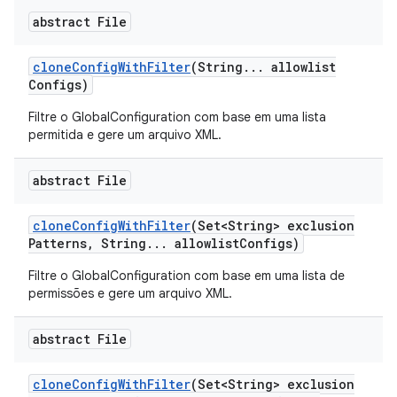
abstract File
clone
Config
With
Filter
(String
.
.
.
allowlist
Configs)
Filtre o GlobalConfiguration com base em uma lista
permitida e gere um arquivo XML.
abstract File
clone
Config
With
Filter
(Set<String> exclusion
Patterns
,
String
.
.
.
allowlist
Configs)
Filtre o GlobalConfiguration com base em uma lista de
permissões e gere um arquivo XML.
abstract File
clone
Config
With
Filter
(Set<String> exclusion