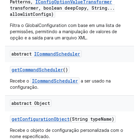
Patterns
,
IConfig
Option
Value
Transformer
transformer
,
boolean deep
Copy
,
String
.
.
.
allowlist
Configs)
Filtra o GlobalConfiguration com base em uma lista de
permissões, permitindo a manipulação de valores de
opção e a saída para um arquivo XML.
abstract
ICommand
Scheduler
get
Command
Scheduler
()
ICommandScheduler
Recebe o
a ser usado na
configuração.
abstract Object
get
Configuration
Object
(String type
Name)
Recebe o objeto de configuração personalizada com o
nome especificado.