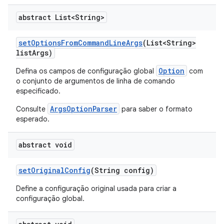
abstract List<String>
set
Options
From
Command
Line
Args
(List<String>
list
Args)
Option
Defina os campos de configuração global
com
o conjunto de argumentos de linha de comando
especificado.
ArgsOptionParser
Consulte
para saber o formato
esperado.
abstract void
set
Original
Config
(String config)
Define a configuração original usada para criar a
configuração global.