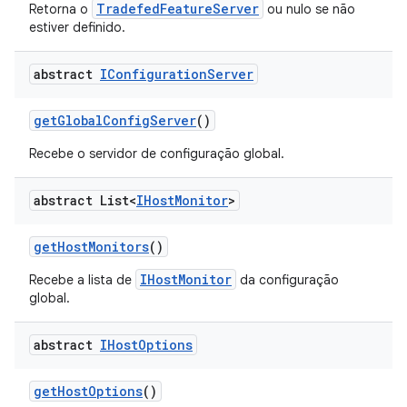
TradefedFeatureServer
Retorna o
ou nulo se não
estiver definido.
abstract
IConfiguration
Server
get
Global
Config
Server
()
Recebe o servidor de configuração global.
abstract List<
IHost
Monitor
>
get
Host
Monitors
()
IHostMonitor
Recebe a lista de
da configuração
global.
abstract
IHost
Options
get
Host
Options
()