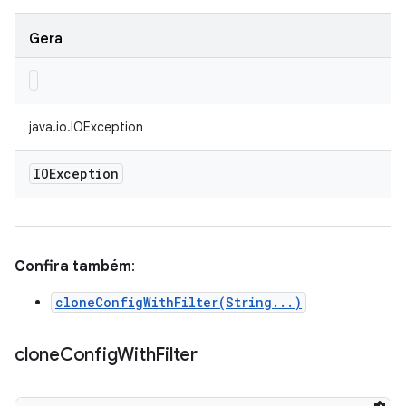
Gera
java.io.IOException
IOException
Confira também
:
cloneConfigWithFilter(String...)
clone
Config
With
Filter