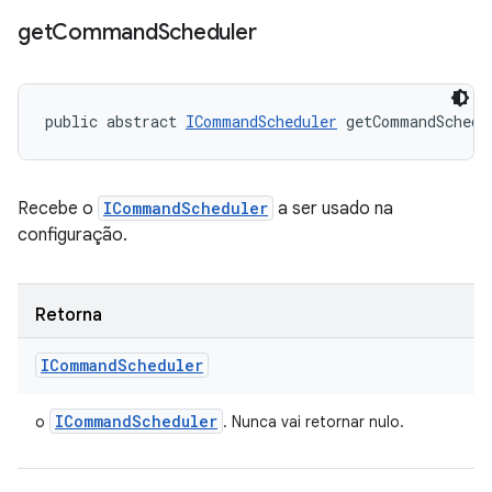
get
Command
Scheduler
public abstract 
ICommandScheduler
 getCommandSchedu
Recebe o
ICommandScheduler
a ser usado na
configuração.
Retorna
ICommand
Scheduler
ICommand
Scheduler
o
. Nunca vai retornar nulo.