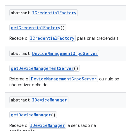
abstract
ICredential
Factory
get
Credential
Factory
()
ICredentialFactory
Recebe o
para criar credenciais.
abstract
Device
Management
Grpc
Server
get
Device
Management
Server
()
DeviceManagementGrpcServer
Retorna o
ou nulo se
não estiver definido.
abstract
IDevice
Manager
get
Device
Manager
()
IDeviceManager
Recebe o
a ser usado na