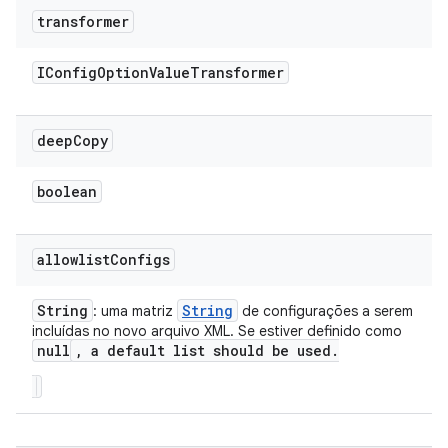
transformer
IConfig
Option
Value
Transformer
deep
Copy
boolean
allowlist
Configs
String
String
: uma matriz
de configurações a serem
incluídas no novo arquivo XML. Se estiver definido como
null
,
a default list should be used
.