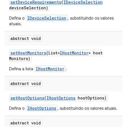
set
Device
Requirements
(
IDevice
Selection
device
Selection)
IDeviceSelection
Defina o
, substituindo os valores
atuais.
abstract void
set
Host
Monitors
(List<
IHost
Monitor
> host
Monitors)
IHostMonitor
Defina a lista
.
abstract void
set
Host
Options
(
IHost
Options
host
Options)
IHostOptions
Defina o
, substituindo os valores atuais.
abstract void