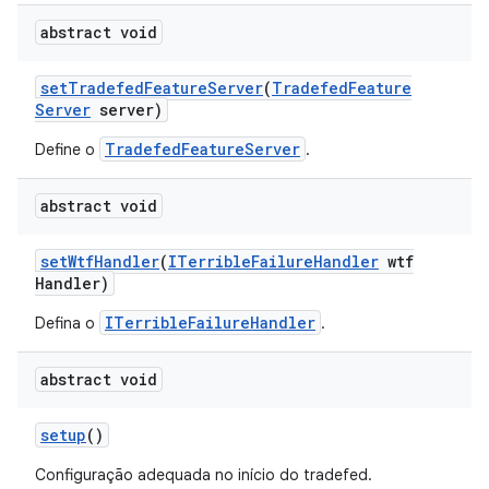
abstract void
set
Tradefed
Feature
Server
(
Tradefed
Feature
Server
server)
TradefedFeatureServer
Define o
.
abstract void
set
Wtf
Handler
(
ITerrible
Failure
Handler
wtf
Handler)
ITerribleFailureHandler
Defina o
.
abstract void
setup
()
Configuração adequada no início do tradefed.