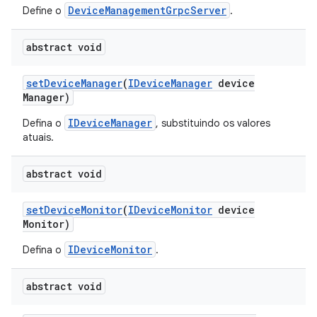
DeviceManagementGrpcServer
Define o
.
abstract void
set
Device
Manager
(
IDevice
Manager
device
Manager)
IDeviceManager
Defina o
, substituindo os valores
atuais.
abstract void
set
Device
Monitor
(
IDevice
Monitor
device
Monitor)
IDeviceMonitor
Defina o
.
abstract void