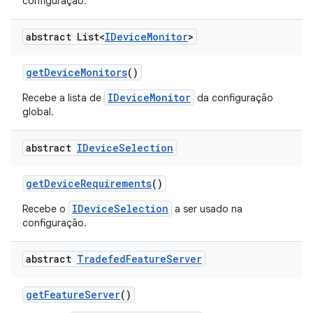
configuração.
abstract List<
IDevice
Monitor
>
get
Device
Monitors
()
IDeviceMonitor
Recebe a lista de
da configuração
global.
abstract
IDevice
Selection
get
Device
Requirements
()
IDeviceSelection
Recebe o
a ser usado na
configuração.
abstract
Tradefed
Feature
Server
get
Feature
Server
()