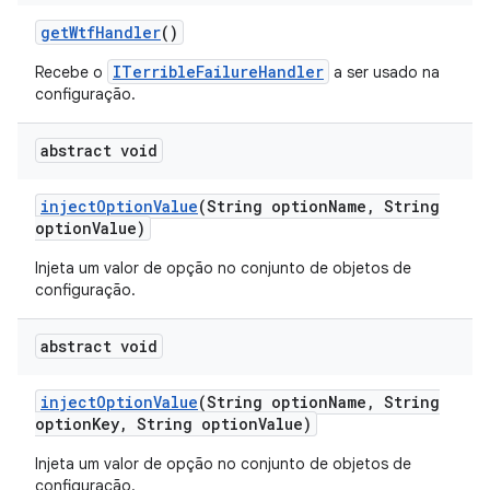
get
Wtf
Handler
()
ITerribleFailureHandler
Recebe o
a ser usado na
configuração.
abstract void
inject
Option
Value
(String option
Name
,
String
option
Value)
Injeta um valor de opção no conjunto de objetos de
configuração.
abstract void
inject
Option
Value
(String option
Name
,
String
option
Key
,
String option
Value)
Injeta um valor de opção no conjunto de objetos de
configuração.