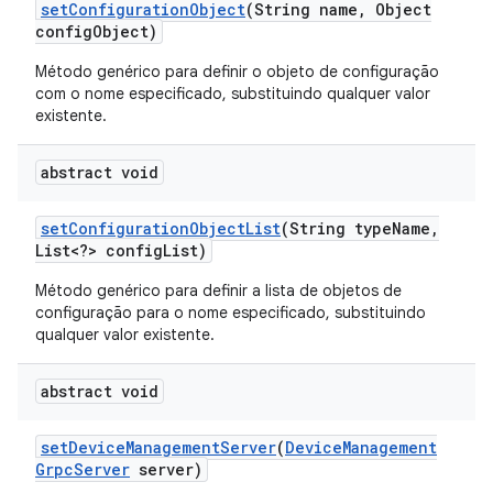
set
Configuration
Object
(String name
,
Object
config
Object)
Método genérico para definir o objeto de configuração
com o nome especificado, substituindo qualquer valor
existente.
abstract void
set
Configuration
Object
List
(String type
Name
,
List<?> config
List)
Método genérico para definir a lista de objetos de
configuração para o nome especificado, substituindo
qualquer valor existente.
abstract void
set
Device
Management
Server
(
Device
Management
Grpc
Server
server)