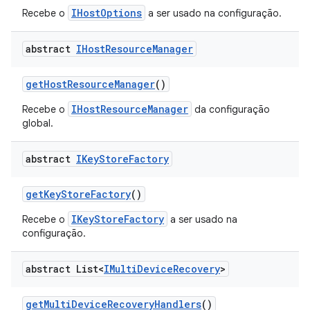
IHostOptions
Recebe o
a ser usado na configuração.
abstract
IHost
Resource
Manager
get
Host
Resource
Manager
()
IHostResourceManager
Recebe o
da configuração
global.
abstract
IKey
Store
Factory
get
Key
Store
Factory
()
IKeyStoreFactory
Recebe o
a ser usado na
configuração.
abstract List<
IMulti
Device
Recovery
>
get
Multi
Device
Recovery
Handlers
()