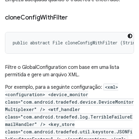
clone
Config
With
Filter
public abstract File cloneConfigWithFilter (String
Filtre o GlobalConfiguration com base em uma lista
permitida e gere um arquivo XML.
Por exemplo, para a seguinte configuração:
<xml>
<configuration> <device_monitor
class="com.android.tradefed.device.DeviceMonitor
Multiplexer" /> <wtf_handler
class="com.android.tradefed.log.TerribleFailureE
mailHandler" /> <key_store
class="com.android.tradefed.util.keystore.JSONFi