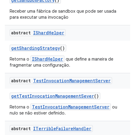
get
Sandbox
Factory
()
Receber uma fábrica de sandbox que pode ser usada
para executar uma invocação
abstract
IShard
Helper
get
Sharding
Strategy
()
IShardHelper
Retorna o
que define a maneira de
fragmentar uma configuração.
abstract
Test
Invocation
Management
Server
get
Test
Invocation
Management
Sever
()
TestInvocationManagementServer
Retorna o
ou
nulo se não estiver definido.
abstract
ITerrible
Failure
Handler