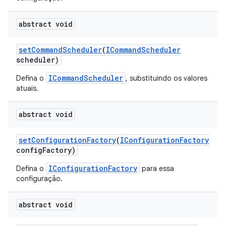
abstract void
set
Command
Scheduler
(
ICommand
Scheduler
scheduler)
ICommandScheduler
Defina o
, substituindo os valores
atuais.
abstract void
set
Configuration
Factory
(
IConfiguration
Factory
config
Factory)
IConfigurationFactory
Defina o
para essa
configuração.
abstract void