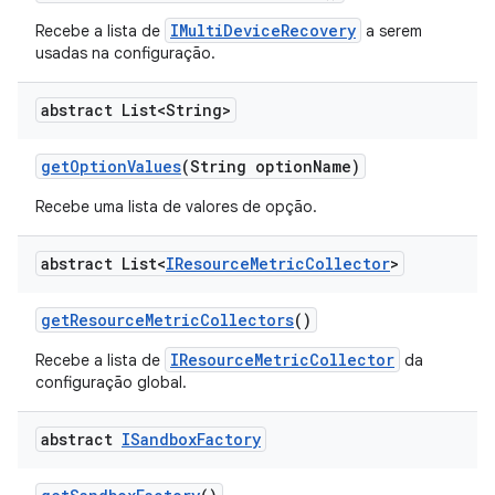
IMultiDeviceRecovery
Recebe a lista de
a serem
usadas na configuração.
abstract List<String>
get
Option
Values
(String option
Name)
Recebe uma lista de valores de opção.
abstract List<
IResource
Metric
Collector
>
get
Resource
Metric
Collectors
()
IResourceMetricCollector
Recebe a lista de
da
configuração global.
abstract
ISandbox
Factory