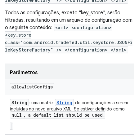
leKeyStoreFactory" /> </configuration> </xml>
Todas as configurações, exceto "key_store", serão
filtradas, resultando em um arquivo de configuração com
o seguinte conteúdo:
<xml> <configuration>
<key_store
class="com.android.tradefed.util.keystore.JSONFi
leKeyStoreFactory" /> </configuration> </xml>
Parâmetros
allowlist
Configs
String
String
: uma matriz
de configurações a serem
incluídas no novo arquivo XML. Se estiver definido como
null
,
a default list should be used
.