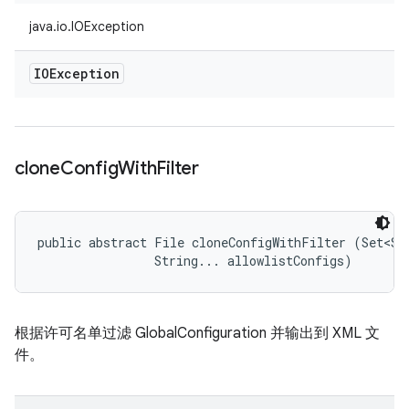
java.io.IOException
IOException
clone
Config
With
Filter
public abstract File cloneConfigWithFilter (Set<Str
                String... allowlistConfigs)
根据许可名单过滤 GlobalConfiguration 并输出到 XML 文
件。