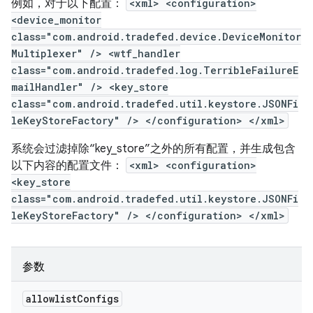
例如，对于以下配置：
<xml> <configuration>
<device_monitor
class="com.android.tradefed.device.DeviceMonitor
Multiplexer" /> <wtf_handler
class="com.android.tradefed.log.TerribleFailureE
mailHandler" /> <key_store
class="com.android.tradefed.util.keystore.JSONFi
leKeyStoreFactory" /> </configuration> </xml>
系统会过滤掉除“key_store”之外的所有配置，并生成包含
以下内容的配置文件：
<xml> <configuration>
<key_store
class="com.android.tradefed.util.keystore.JSONFi
leKeyStoreFactory" /> </configuration> </xml>
参数
allowlist
Configs