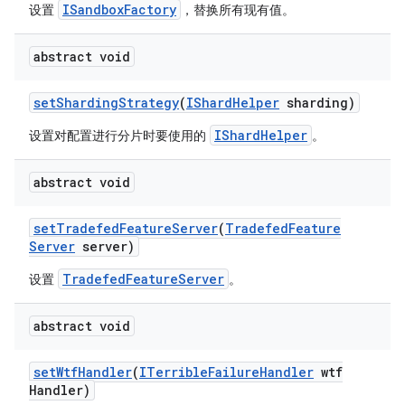
ISandboxFactory
设置
，替换所有现有值。
abstract void
set
Sharding
Strategy
(
IShard
Helper
sharding)
IShardHelper
设置对配置进行分片时要使用的
。
abstract void
set
Tradefed
Feature
Server
(
Tradefed
Feature
Server
server)
TradefedFeatureServer
设置
。
abstract void
set
Wtf
Handler
(
ITerrible
Failure
Handler
wtf
Handler)