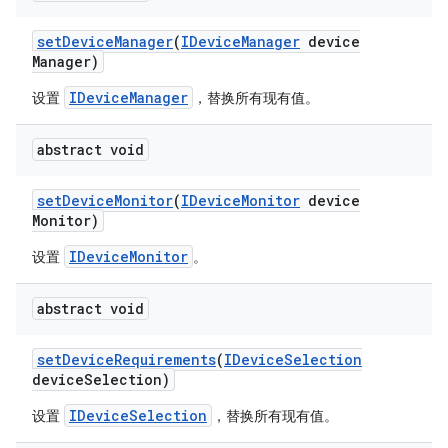
set
Device
Manager
(
IDevice
Manager
device
Manager)
IDeviceManager
设置
，替换所有现有值。
abstract void
set
Device
Monitor
(
IDevice
Monitor
device
Monitor)
IDeviceMonitor
设置
。
abstract void
set
Device
Requirements
(
IDevice
Selection
device
Selection)
IDeviceSelection
设置
，替换所有现有值。