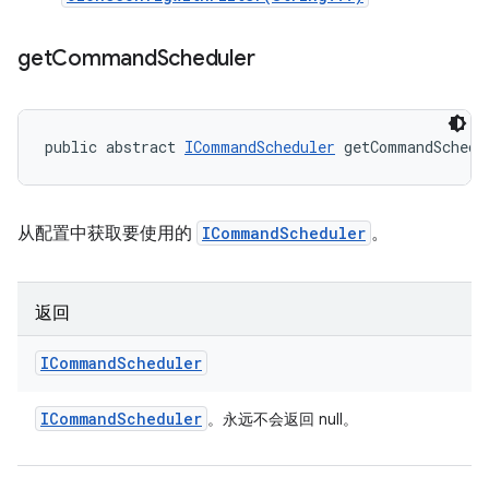
get
Command
Scheduler
public abstract 
ICommandScheduler
 getCommandSchedu
从配置中获取要使用的
ICommandScheduler
。
返回
ICommand
Scheduler
ICommand
Scheduler
。永远不会返回 null。