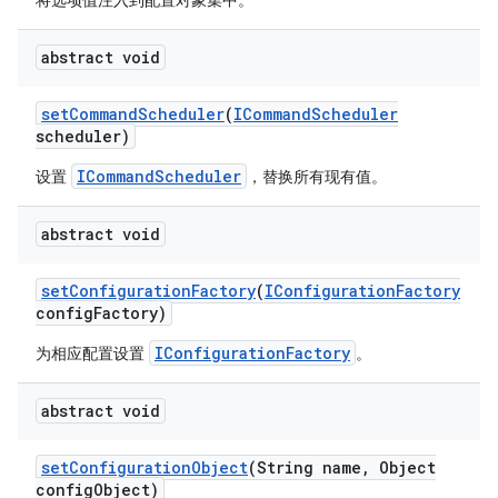
将选项值注入到配置对象集中。
abstract void
set
Command
Scheduler
(
ICommand
Scheduler
scheduler)
ICommandScheduler
设置
，替换所有现有值。
abstract void
set
Configuration
Factory
(
IConfiguration
Factory
config
Factory)
IConfigurationFactory
为相应配置设置
。
abstract void
set
Configuration
Object
(String name
,
Object
config
Object)