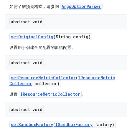
ArgsOptionParser
如需了解预期格式，请参阅
abstract void
set
Original
Config
(String config)
设置用于创建全局配置的原始配置。
abstract void
set
Resource
Metric
Collector
(
IResource
Metric
Collector
collector)
IResourceMetricCollector
设置
。
abstract void
set
Sandbox
Factory
(
ISandbox
Factory
factory)