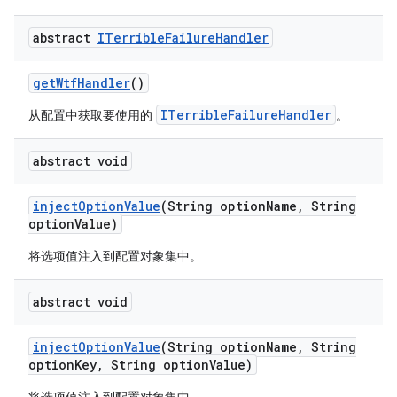
abstract
ITerrible
Failure
Handler
get
Wtf
Handler
()
ITerribleFailureHandler
从配置中获取要使用的
。
abstract void
inject
Option
Value
(String option
Name
,
String
option
Value)
将选项值注入到配置对象集中。
abstract void
inject
Option
Value
(String option
Name
,
String
option
Key
,
String option
Value)