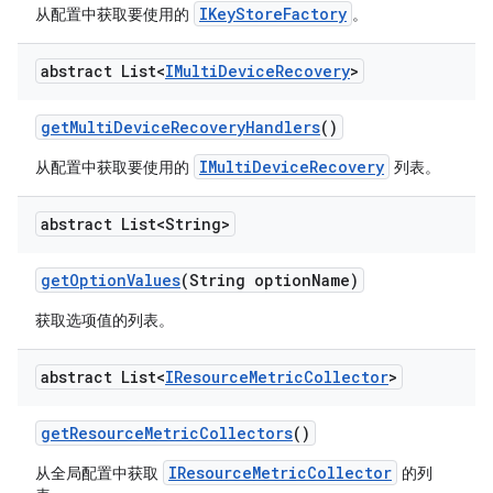
IKeyStoreFactory
从配置中获取要使用的
。
abstract List<
IMulti
Device
Recovery
>
get
Multi
Device
Recovery
Handlers
()
IMultiDeviceRecovery
从配置中获取要使用的
列表。
abstract List<String>
get
Option
Values
(String option
Name)
获取选项值的列表。
abstract List<
IResource
Metric
Collector
>
get
Resource
Metric
Collectors
()
IResourceMetricCollector
从全局配置中获取
的列