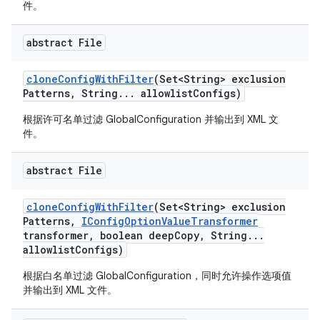
件。
abstract File
clone
Config
With
Filter
(Set<String> exclusion
Patterns
,
String
.
.
.
allowlist
Configs)
根据许可名单过滤 GlobalConfiguration 并输出到 XML 文
件。
abstract File
clone
Config
With
Filter
(Set<String> exclusion
Patterns
,
IConfig
Option
Value
Transformer
transformer
,
boolean deep
Copy
,
String
.
.
.
allowlist
Configs)
根据白名单过滤 GlobalConfiguration，同时允许操作选项值
并输出到 XML 文件。