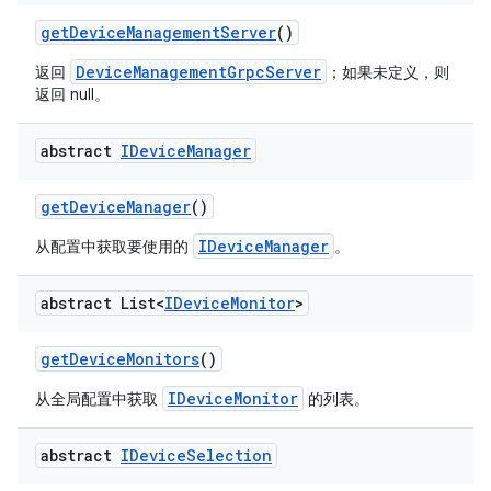
get
Device
Management
Server
()
DeviceManagementGrpcServer
返回
；如果未定义，则
返回 null。
abstract
IDevice
Manager
get
Device
Manager
()
IDeviceManager
从配置中获取要使用的
。
abstract List<
IDevice
Monitor
>
get
Device
Monitors
()
IDeviceMonitor
从全局配置中获取
的列表。
abstract
IDevice
Selection