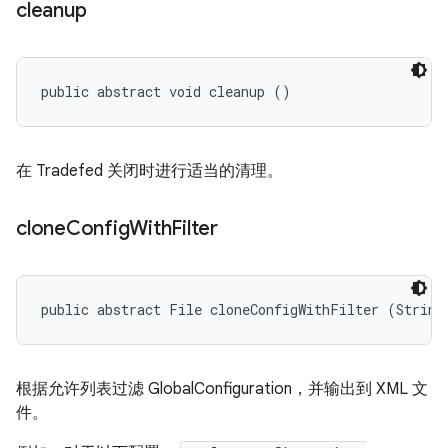
cleanup
public abstract void cleanup ()
在 Tradefed 关闭时进行适当的清理。
clone
Config
With
Filter
public abstract File cloneConfigWithFilter (String
根据允许列表过滤 GlobalConfiguration，并输出到 XML 文
件。