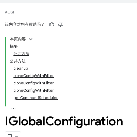
AOSP
该内容对您有帮助吗？
本页内容
摘要
公共方法
公共方法
cleanup
cloneConfigWithFilter
cloneConfigWithFilter
cloneConfigWithFilter
getCommandScheduler
IGlobal
Configuration