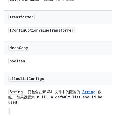
transformer
IConfig
Option
Value
Transformer
deep
Copy
boolean
allowlist
Configs
String
String
：要包含在新 XML 文件中的配置的
数
null
,
a default list should be
组。 如果设置为
used
.