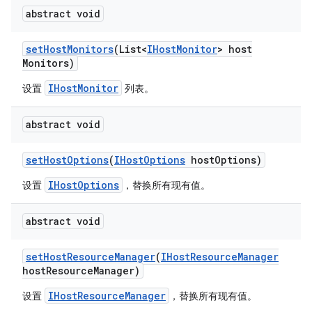
abstract void
set
Host
Monitors
(List<
IHost
Monitor
> host
Monitors)
IHostMonitor
设置
列表。
abstract void
set
Host
Options
(
IHost
Options
host
Options)
IHostOptions
设置
，替换所有现有值。
abstract void
set
Host
Resource
Manager
(
IHost
Resource
Manager
host
Resource
Manager)
IHostResourceManager
设置
，替换所有现有值。