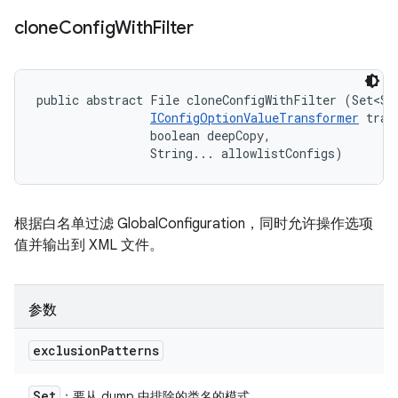
clone
Config
With
Filter
public abstract File cloneConfigWithFilter (Set<Str
IConfigOptionValueTransformer
 tran
                boolean deepCopy, 

                String... allowlistConfigs)
根据白名单过滤 GlobalConfiguration，同时允许操作选项
值并输出到 XML 文件。
参数
exclusion
Patterns
Set
：要从 dump 中排除的类名的模式。