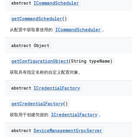
abstract
ICommand
Scheduler
get
Command
Scheduler
()
ICommandScheduler
从配置中获取要使用的
。
abstract Object
get
Configuration
Object
(String type
Name)
获取具有指定名称的自定义配置对象。
abstract
ICredential
Factory
get
Credential
Factory
()
ICredentialFactory
获取用于创建凭据的
。
abstract
Device
Management
Grpc
Server