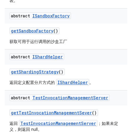
表。
abstract
ISandbox
Factory
get
Sandbox
Factory
()
获取可用于运行调用的沙盒工厂
abstract
IShard
Helper
get
Sharding
Strategy
()
IShardHelper
返回定义配置分片方式的
。
abstract
Test
Invocation
Management
Server
get
Test
Invocation
Management
Sever
()
TestInvocationManagementServer
返回
；如果未定
义，则返回 null。