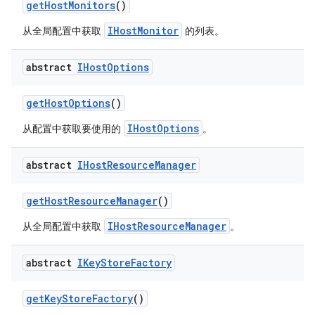
get
Host
Monitors
()
IHostMonitor
从全局配置中获取
的列表。
abstract
IHost
Options
get
Host
Options
()
IHostOptions
从配置中获取要使用的
。
abstract
IHost
Resource
Manager
get
Host
Resource
Manager
()
IHostResourceManager
从全局配置中获取
。
abstract
IKey
Store
Factory
get
Key
Store
Factory
()