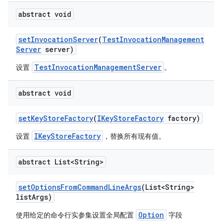
abstract void
set
Invocation
Server
(
Test
Invocation
Management
Server
server)
TestInvocationManagementServer
设置
。
abstract void
set
Key
Store
Factory
(
IKey
Store
Factory
factory)
IKeyStoreFactory
设置
，替换所有现有值。
abstract List<String>
set
Options
From
Command
Line
Args
(List<String>
list
Args)
Option
使用给定的命令行实参集设置全局配置
字段