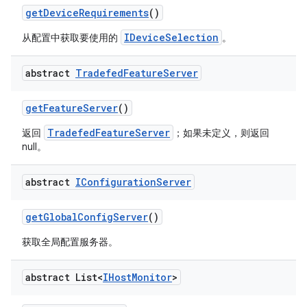
get
Device
Requirements
()
IDeviceSelection
从配置中获取要使用的
。
abstract
Tradefed
Feature
Server
get
Feature
Server
()
TradefedFeatureServer
返回
；如果未定义，则返回
null。
abstract
IConfiguration
Server
get
Global
Config
Server
()
获取全局配置服务器。
abstract List<
IHost
Monitor
>