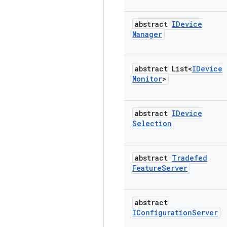
abstract
IDevice
Manager
abstract List<
IDevice
Monitor
>
abstract
IDevice
Selection
abstract
Tradefed
Feature
Server
abstract
IConfiguration
Server