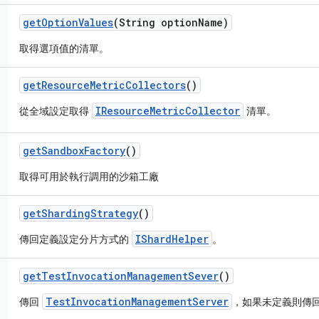
get
Option
Values
(String option
Name)
取得選項值的清單。
get
Resource
Metric
Collectors
()
IResourceMetricCollector
從全域設定取得
清單。
get
Sandbox
Factory
()
取得可用於執行調用的沙箱工廠
get
Sharding
Strategy
()
IShardHelper
傳回定義設定分片方式的
。
get
Test
Invocation
Management
Sever
()
TestInvocationManagementServer
傳回
，如果未定義則傳