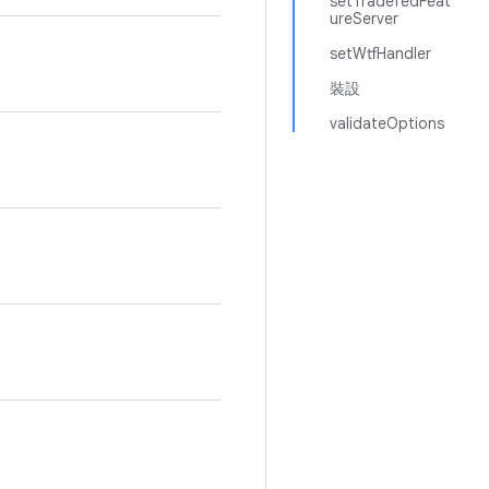
setTradefedFeat
ureServer
setWtfHandler
裝設
validateOptions