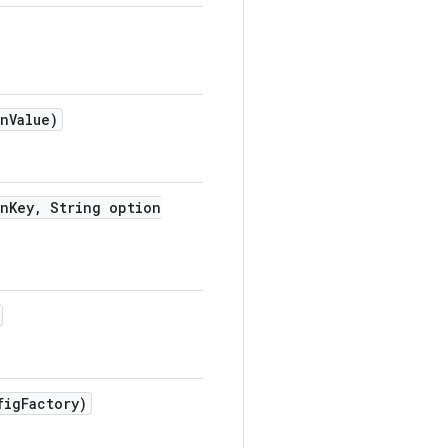
n
Value)
n
Key
,
String option
fig
Factory)