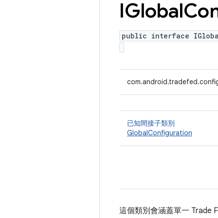
IGlobal
Con
public interface IGlob
com.android.tradefed.config
已知間接子類別
GlobalConfiguration
這個類別會涵蓋單一 Trade 