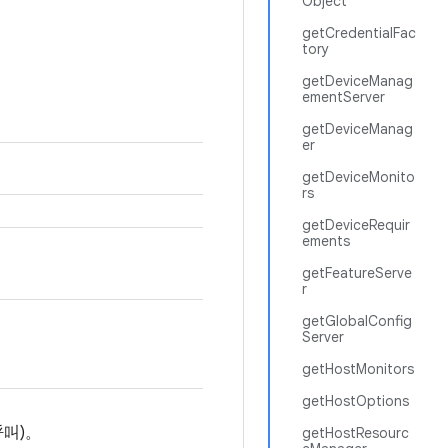
Object
getCredentialFac
tory
getDeviceManag
ementServer
getDeviceManag
er
getDeviceMonito
rs
getDeviceRequir
ements
getFeatureServe
r
getGlobalConfig
Server
getHostMonitors
getHostOptions
呼叫)。
getHostResourc