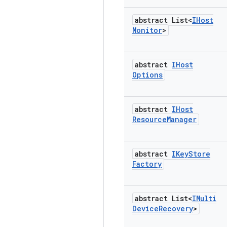
abstract List<
IHost
Monitor
>
abstract
IHost
Options
abstract
IHost
Resource
Manager
abstract
IKey
Store
Factory
abstract List<
IMulti
Device
Recovery
>