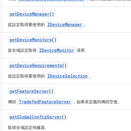
get
Device
Manager
()
IDeviceManager
從設定取得要使用的
。
get
Device
Monitors
()
IDeviceMonitor
從全域設定取得
清單。
get
Device
Requirements
()
IDeviceSelection
從設定取得要使用的
。
get
Feature
Server
()
TradefedFeatureServer
傳回
，如果未定義則傳回空值。
get
Global
Config
Server
()
取得全域設定伺服器。