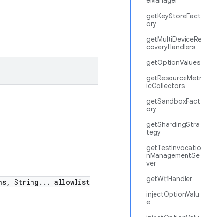
eManager
getKeyStoreFact
ory
getMultiDeviceRe
coveryHandlers
getOptionValues
getResourceMetr
icCollectors
getSandboxFact
ory
getShardingStra
tegy
getTestInvocatio
nManagementSe
ver
getWtfHandler
ns
,
String
.
.
.
allowlist
injectOptionValu
e