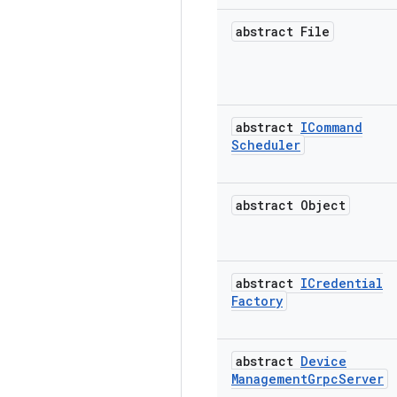
abstract File
abstract
ICommand
Scheduler
abstract Object
abstract
ICredential
Factory
abstract
Device
Management
Grpc
Server