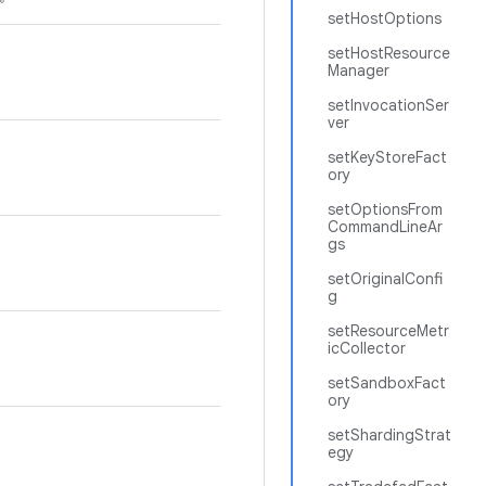
setHostOptions
setHostResource
Manager
setInvocationSer
ver
setKeyStoreFact
ory
setOptionsFrom
CommandLineAr
gs
setOriginalConfi
g
setResourceMetr
icCollector
setSandboxFact
ory
setShardingStrat
egy