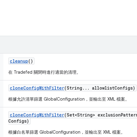
cleanup
()
在 Tradefed 關閉時進行適當的清理。
clone
Config
With
Filter
(String
.
.
.
allowlist
Configs)
根據允許清單篩選 GlobalConfiguration，並輸出至 XML 檔案。
clone
Config
With
Filter
(Set<String> exclusion
Patter
Configs)
根據白名單篩選 GlobalConfiguration，並輸出至 XML 檔案。