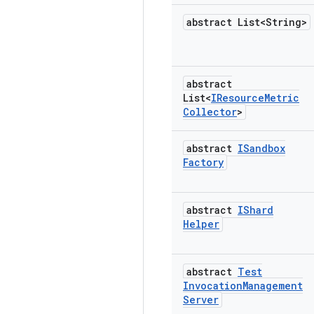
abstract List<String>
abstract
List<
IResource
Metric
Collector
>
abstract
ISandbox
Factory
abstract
IShard
Helper
abstract
Test
Invocation
Management
Server