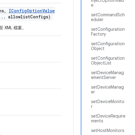
injectOptionValu
e
ns
,
IConfig
Option
Value
setCommandSch
.
.
.
allowlist
Configs)
eduler
至 XML 檔案。
setConfiguration
Factory
setConfiguration
Object
setConfiguration
ObjectList
setDeviceManag
ementServer
setDeviceManag
er
setDeviceMonito
r
setDeviceRequire
ments
setHostMonitors
。