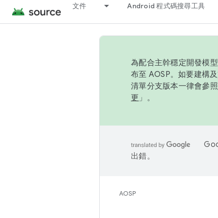
文件
Android 程式碼搜尋工具
為配合主幹穩定開發模型，
布至 AOSP。如要建構及
清單分支版本一律會參照推
更
」。
Go
出錯。
AOSP