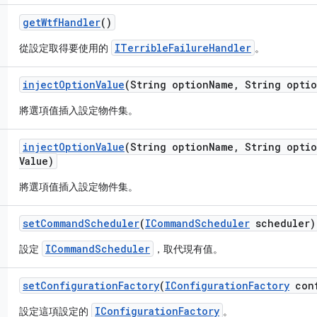
get
Wtf
Handler
()
ITerribleFailureHandler
從設定取得要使用的
。
inject
Option
Value
(String option
Name
,
String optio
將選項值插入設定物件集。
inject
Option
Value
(String option
Name
,
String optio
Value)
將選項值插入設定物件集。
set
Command
Scheduler
(
ICommand
Scheduler
scheduler)
ICommandScheduler
設定
，取代現有值。
set
Configuration
Factory
(
IConfiguration
Factory
con
IConfigurationFactory
設定這項設定的
。