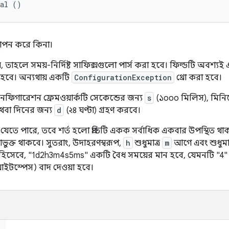
Val ()
থাপন করে কিনা।
তাহলে সময়-নির্দিষ্ট সাফিক্সগুলো পার্স করা হবে। ফিল্ডটি
অবশ্যই
এ
হবে। অন্যথায় একটি
ConfigurationException
থ্রো করা হবে।
িগারেশন ফ্রেমওয়ার্কটি সেকেন্ডের জন্য
s
(১০০০ মিলিস), মিনি
থবা দিনের জন্য
d
(২৪ ঘণ্টা) গ্রহণ করবে।
তে পারে, তবে শর্ত হলো প্রতিটি একক সর্বাধিক একবার উপস্থিত থা
ভুক্ত থাকবে। সুতরাং, উদাহরণস্বরূপ,
h
শুধুমাত্র
m
আগে এবং শুধুমা
ণ হিসেবে, "1d2h3m4s5ms" একটি বৈধ সময়ের মান হবে, যেমনটি "4"
য়াইটস্পেস) বাদ দেওয়া হবে।