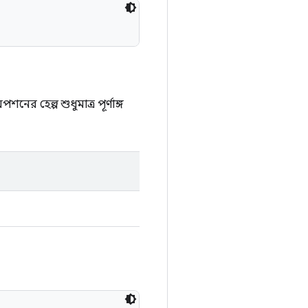
র হেল্প শুধুমাত্র পূর্ণাঙ্গ