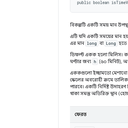
public boolean isTime
বিকল্পটি একটি সময় মান উপস্
এটি যদি একটি সময়ের মান হয়, 
এর মান
long
বা
Long
হতে 
ডিফল্ট একক হলো মিলিস। কনফ
ঘণ্টার জন্য
h
(৬০ মিনিট), অ
এককগুলো ইচ্ছামতো মেশানো যে
স্কেলের অবরোহী ক্রমে তালিকা
পারবে। একটি নির্দিষ্ট উদাহর
থাকা সমস্ত অতিরিক্ত স্থান (হো
ফেরত