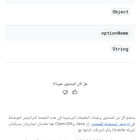
Object
option
Name
String
هل كان المحتوى مفيدًا؟
يخضع كل من المحتوى وعيّنات التعليمات البرمجية في هذه الصفحة للتراخيص الموضحّة
في
ترخيص استخدام المحتوى
. إنّ Java وOpenJDK هما علامتان تجاريتان مسجَّلتان
لشركة Oracle و/أو الشركات التابعة لها.