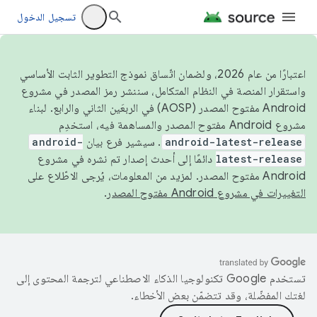
تسجيل الدخول
اعتبارًا من عام 2026، ولضمان اتّساق نموذج التطوير الثابت الأساسي
واستقرار المنصة في النظام المتكامل، سننشر رمز المصدر في مشروع
Android مفتوح المصدر (AOSP) في الربعَين الثاني والرابع. لبناء
مشروع Android مفتوح المصدر والمساهمة فيه، استخدِم
android-latest-release
. سيشير فرع بيان
android-
latest-release
دائمًا إلى أحدث إصدار تم نشره في مشروع
Android مفتوح المصدر. لمزيد من المعلومات، يُرجى الاطّلاع على
التغييرات في مشروع Android مفتوح المصدر
.
تستخدم Google تكنولوجيا الذكاء الاصطناعي لترجمة المحتوى إلى
لغتك المفضّلة، وقد تتضمّن بعض الأخطاء.