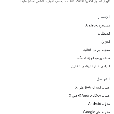
تاريخ التعديل الأخير: 2026-06-22 (حسب التوقيت العالمي المتفَّق عليه)
الإصدار
مستودع Android
المتطلّبات
التنزيل
معاينة البرامج الثنائية
نسخة برامج الجهة المصنِّعة
البرامج الثنائية لبرنامج التشغيل
التواصل
حساب ‎@Android على X
حساب ‎@AndroidDev على X
مدوّنة Android
مدوّنة أمان Google