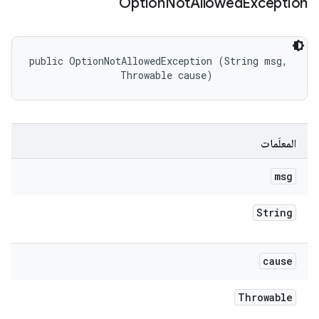
Option
Not
Allowed
Exception
public OptionNotAllowedException (String msg, 

                Throwable cause)
المعلَمات
msg
String
cause
Throwable