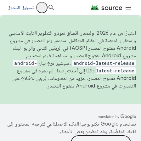
تسجيل الدخول
اعتبارًا من عام 2026، ولضمان اتّساق نموذج التطوير الثابت الأساسي
واستقرار المنصة في النظام المتكامل، سننشر رمز المصدر في مشروع
Android مفتوح المصدر (AOSP) في الربعَين الثاني والرابع. لبناء
مشروع Android مفتوح المصدر والمساهمة فيه، استخدِم
android-latest-release
. سيشير فرع بيان
android-
latest-release
دائمًا إلى أحدث إصدار تم نشره في مشروع
Android مفتوح المصدر. لمزيد من المعلومات، يُرجى الاطّلاع على
التغييرات في مشروع Android مفتوح المصدر
.
تستخدم Google تكنولوجيا الذكاء الاصطناعي لترجمة المحتوى إلى
لغتك المفضّلة، وقد تتضمّن بعض الأخطاء.