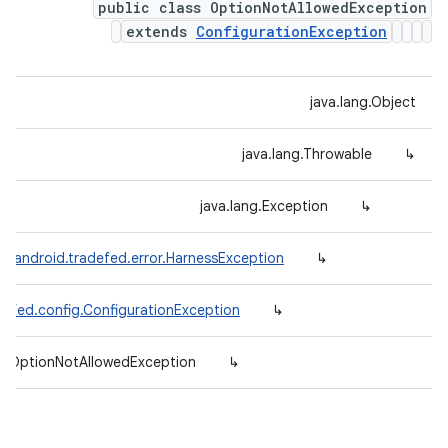
public class OptionNotAllowedException
extends
ConfigurationException
java.lang.Object
java.lang.Throwable
↳
java.lang.Exception
↳
m.android.tradefed.error.HarnessException
↳
defed.config.ConfigurationException
↳
ig.OptionNotAllowedException
↳