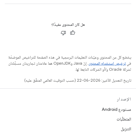
هل كان المحتوى مفيدًا؟
يخضع كل من المحتوى وعيّنات التعليمات البرمجية في هذه الصفحة للتراخيص الموضحّة
في
ترخيص استخدام المحتوى
. إنّ Java وOpenJDK هما علامتان تجاريتان مسجَّلتان
لشركة Oracle و/أو الشركات التابعة لها.
تاريخ التعديل الأخير: 2026-06-22 (حسب التوقيت العالمي المتفَّق عليه)
الإصدار
مستودع Android
المتطلّبات
التنزيل