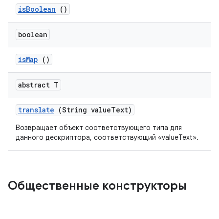
is
Boolean
()
boolean
is
Map
()
abstract T
translate
(String value
Text)
Возвращает объект соответствующего типа для
данного дескриптора, соответствующий «valueText».
Общественные конструкторы