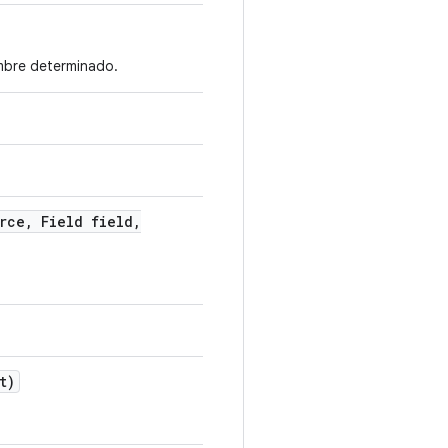
mbre determinado.
rce
,
Field field
,
t)