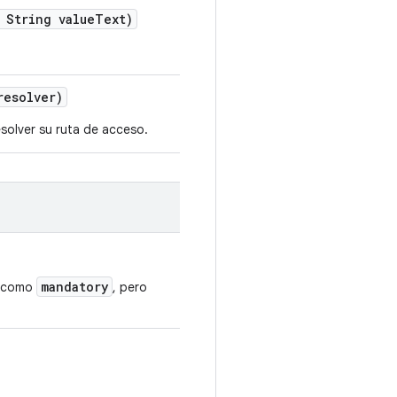
String value
Text)
esolver)
esolver su ruta de acceso.
mandatory
s como
, pero