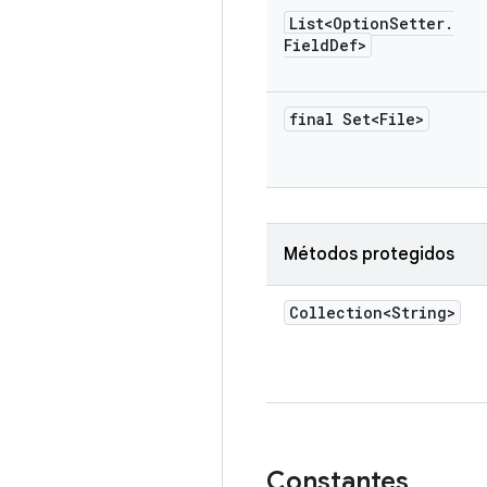
List<Option
Setter
.
Field
Def>
final Set<File>
Métodos protegidos
Collection<String>
Constantes