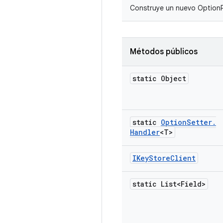
Construye un nuevo OptionP
Métodos públicos
static Object
static
Option
Setter
.
Handler
<T>
IKey
Store
Client
static List<Field>