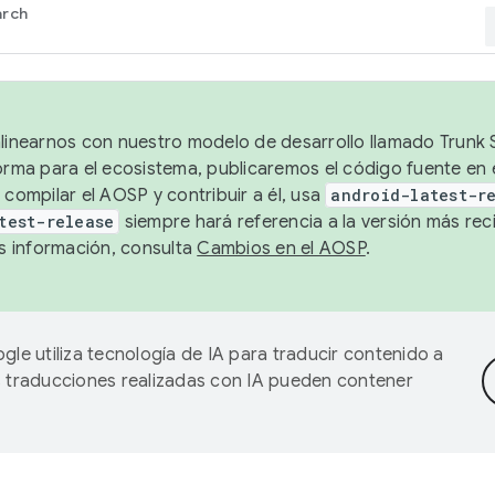
arch
alinearnos con nuestro modelo de desarrollo llamado Trunk S
forma para el ecosistema, publicaremos el código fuente en
 compilar el AOSP y contribuir a él, usa
android-latest-r
test-release
siempre hará referencia a la versión más reci
 información, consulta
Cambios en el AOSP
.
gle utiliza tecnología de IA para traducir contenido a
as traducciones realizadas con IA pueden contener