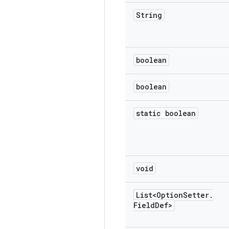
String
boolean
boolean
static boolean
void
List<Option
Setter
.
Field
Def>