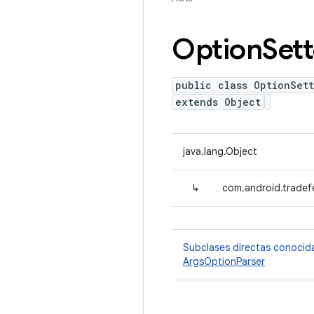
Option
Sett
public class OptionSett
extends Object
java.lang.Object
↳
com.android.tradef
Subclases directas conocid
ArgsOptionParser