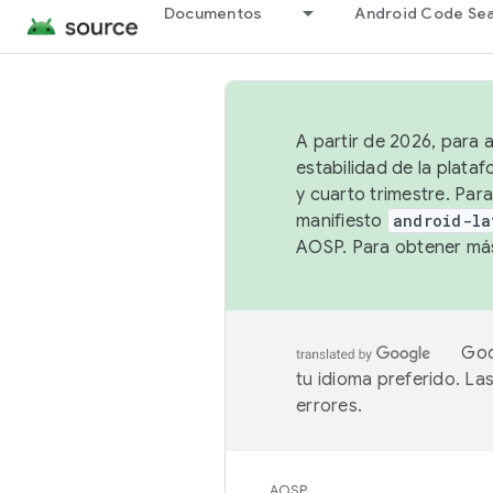
Documentos
Android Code Se
A partir de 2026, para 
estabilidad de la plata
y cuarto trimestre. Para
manifiesto
android-la
AOSP. Para obtener más
Goo
tu idioma preferido. L
errores.
AOSP