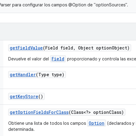
arser para configurar los campos @Option de "optionSources".
get
Field
Value
(Field field
,
Object option
Object)
Field
Devuelve el valor del
proporcionado y controla las exc
get
Handler
(Type type)
get
Key
Store
()
get
Option
Fields
For
Class
(Class<?> option
Class)
Option
Obtiene una lista de todos los campos
(declarados y 
determinada.