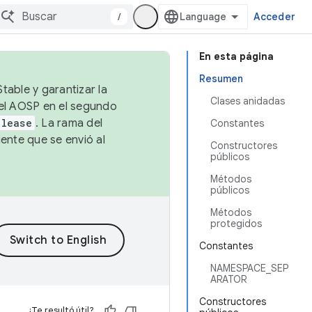
/
Acceder
En esta página
Resumen
table y garantizar la
Clases anidadas
 el AOSP en el segundo
elease
. La rama del
Constantes
ente que se envió al
Constructores
públicos
Métodos
públicos
Métodos
protegidos
Constantes
NAMESPACE_SEP
ARATOR
Constructores
¿Te resultó útil?