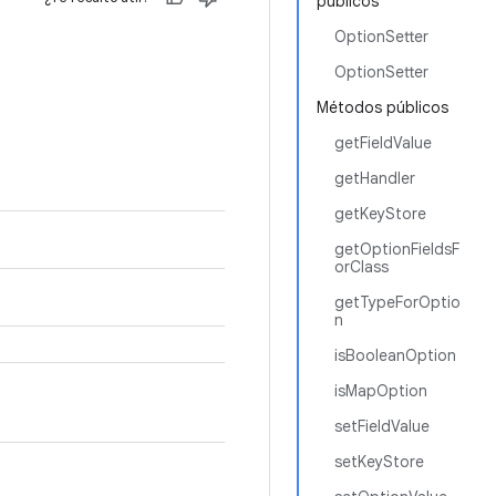
públicos
OptionSetter
OptionSetter
Métodos públicos
getFieldValue
getHandler
getKeyStore
getOptionFieldsF
orClass
getTypeForOptio
n
isBooleanOption
isMapOption
setFieldValue
setKeyStore