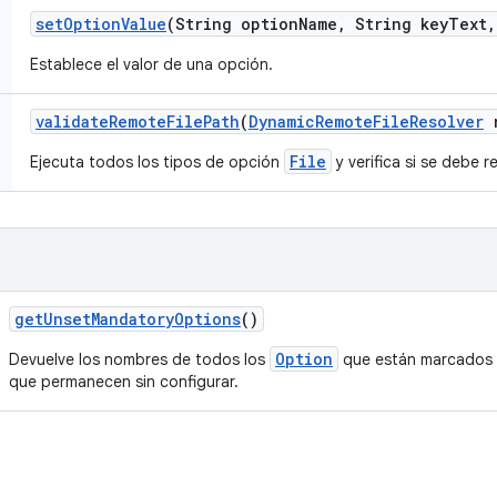
set
Option
Value
(String option
Name
,
String key
Text
,
Establece el valor de una opción.
validate
Remote
File
Path
(
Dynamic
Remote
File
Resolver
r
File
Ejecuta todos los tipos de opción
y verifica si se debe r
get
Unset
Mandatory
Options
()
Option
Devuelve los nombres de todos los
que están marcado
que permanecen sin configurar.