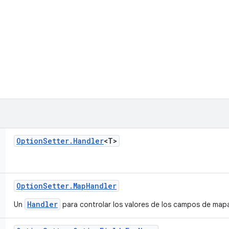
Option
Setter
.
Handler
<T>
Option
Setter
.
Map
Handler
Handler
Un
para controlar los valores de los campos de map