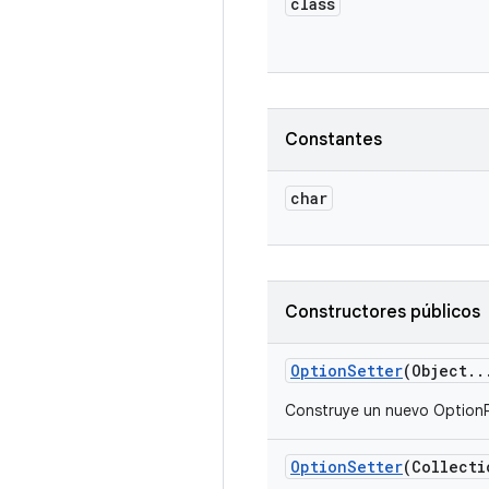
class
Constantes
char
Constructores públicos
Option
Setter
(Object
.
.
Construye un nuevo OptionP
Option
Setter
(Collecti