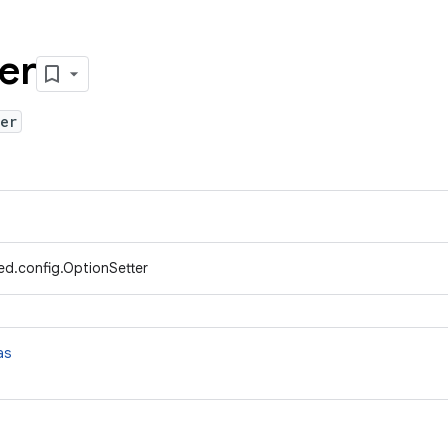
er
er
ed.config.OptionSetter
as