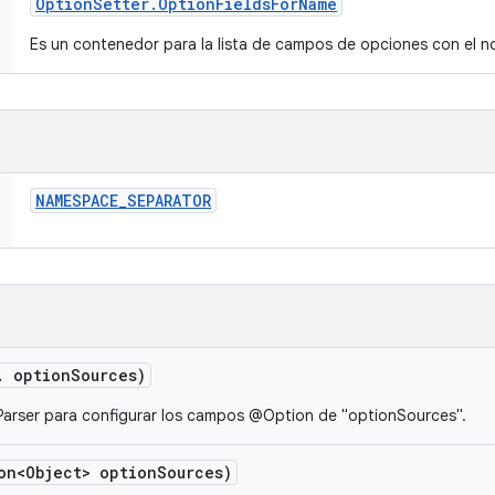
Option
Setter
.
Option
Fields
For
Name
Es un contenedor para la lista de campos de opciones con el 
NAMESPACE
_
SEPARATOR
.
option
Sources)
arser para configurar los campos @Option de "optionSources".
on<Object> option
Sources)