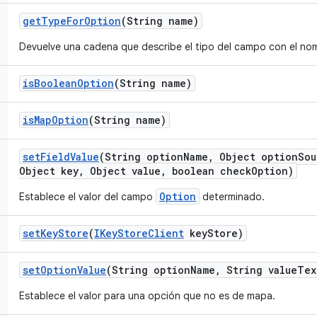
get
Type
For
Option
(String name)
Devuelve una cadena que describe el tipo del campo con el no
is
Boolean
Option
(String name)
is
Map
Option
(String name)
set
Field
Value
(String option
Name
,
Object option
Sou
Object key
,
Object value
,
boolean check
Option)
Option
Establece el valor del campo
determinado.
set
Key
Store
(
IKey
Store
Client
key
Store)
set
Option
Value
(String option
Name
,
String value
Tex
Establece el valor para una opción que no es de mapa.