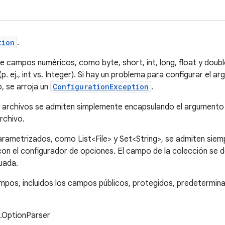
tion
.
e campos numéricos, como byte, short, int, long, float y double
(p. ej., int vs. Integer). Si hay un problema para configurar el
, se arroja un
ConfigurationException
.
archivos se admiten simplemente encapsulando el argumento d
archivo.
ametrizados, como List<File> y Set<String>, se admiten siemp
n el configurador de opciones. El campo de la colección se de
uada.
pos, incluidos los campos públicos, protegidos, predetermina
r.OptionParser