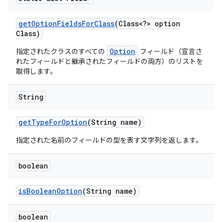
get
Option
Fields
For
Class
(Class<?> option
Class)
Option
指定されたクラスのすべての
フィールド（宣言さ
れたフィールドと継承されたフィールドの両方）のリストを
取得します。
String
get
Type
For
Option
(String name)
指定された名前のフィールドの型を表す文字列を返します。
boolean
is
Boolean
Option
(String name)
boolean