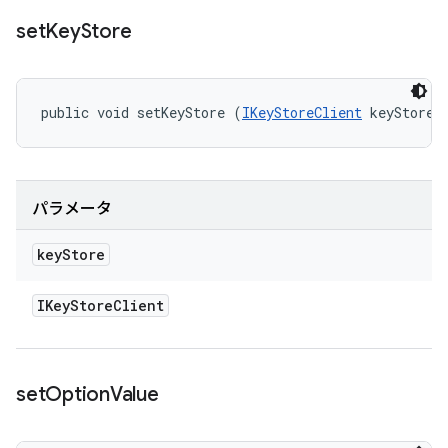
set
Key
Store
public void setKeyStore (
IKeyStoreClient
 keyStore)
パラメータ
key
Store
IKey
Store
Client
set
Option
Value