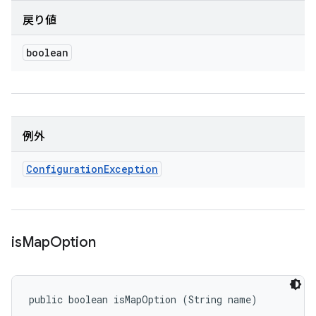
戻り値
boolean
例外
Configuration
Exception
is
Map
Option
public boolean isMapOption (String name)