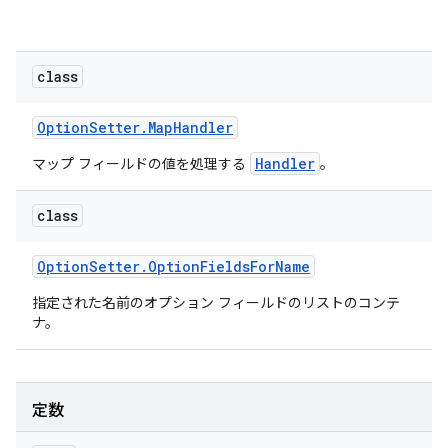
class
Option
Setter
.
Map
Handler
Handler
マップ フィールドの値を処理する
。
class
Option
Setter
.
Option
Fields
For
Name
指定された名前のオプション フィールドのリストのコンテ
ナ。
定数