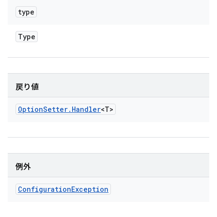
type
Type
戻り値
Option
Setter
.
Handler
<T>
例外
Configuration
Exception