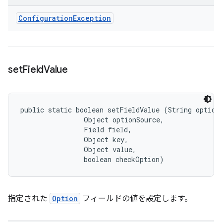
Configuration
Exception
set
Field
Value
public static boolean setFieldValue (String optionN
                Object optionSource, 

                Field field, 

                Object key, 

                Object value, 

                boolean checkOption)
指定された
Option
フィールドの値を設定します。