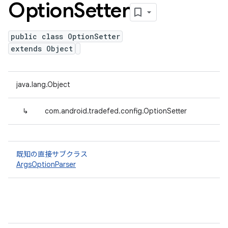
Option
Setter
public class OptionSetter
extends Object
java.lang.Object
↳
com.android.tradefed.config.OptionSetter
既知の直接サブクラス
ArgsOptionParser