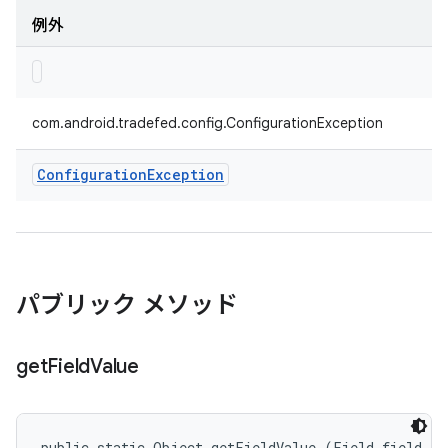
例外
com.android.tradefed.config.ConfigurationException
Configuration
Exception
パブリック メソッド
get
Field
Value
public static Object getFieldValue (Field field, 
