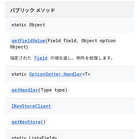
パブリック メソッド
static Object
get
Field
Value
(Field field
,
Object option
Object)
Field
指定された
の値を返し、例外を処理します。
static
Option
Setter
.
Handler
<T>
get
Handler
(Type type)
IKey
Store
Client
get
Key
Store
()
static List<Field>