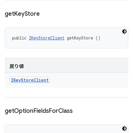
get
Key
Store
public 
IKeyStoreClient
 getKeyStore ()
戻り値
IKey
Store
Client
get
Option
Fields
For
Class