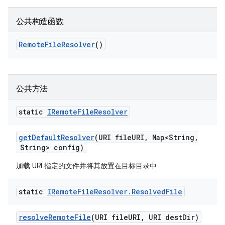
公共构造函数
Remote
File
Resolver
()
公共方法
static
IRemote
File
Resolver
get
Default
Resolver
(URI file
URI
,
Map<String
,
String> config)
加载 URI 指定的文件并将其放置在目标目录中
static
IRemote
File
Resolver
.
Resolved
File
resolve
Remote
File
(URI file
URI
,
URI dest
Dir)