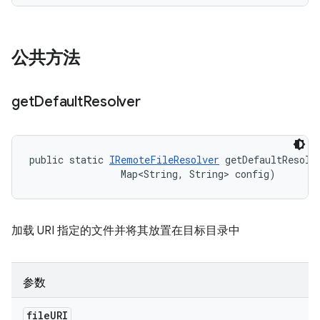
公共方法
get
Default
Resolver
public static 
IRemoteFileResolver
 getDefaultResolve
                Map<String, String> config)
加载 URI 指定的文件并将其放置在目标目录中
参数
file
URI