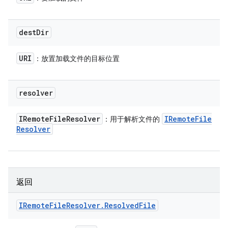
dest
Dir
URI
：放置加载文件的目标位置
resolver
IRemote
File
Resolver
IRemote
File
：用于解析文件的
Resolver
返回
IRemote
File
Resolver
.
Resolved
File