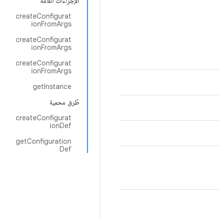
الإجراءات العامة
createConfigurat
ionFromArgs
createConfigurat
ionFromArgs
createConfigurat
ionFromArgs
getInstance
طُرق محمية
createConfigurat
ionDef
getConfiguration
Def