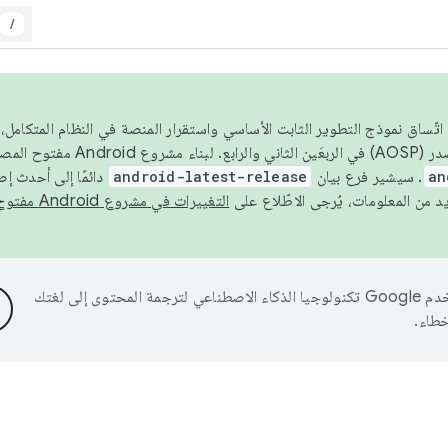
/
 عام 2026، ولضمان اتّساق نموذج التطوير الثابت الأساسي واستقرار المنصة في النظام المت
an
. سيشير فرع بيان
android-latest-release
دائمًا إلى أحدث إ
التغييرات في مشروع Android مفتوح المصدر
تستخدم Google تكنولوجيا الذكاء الاصطناعي لترجمة المحتوى إلى لغتك
خطاء.