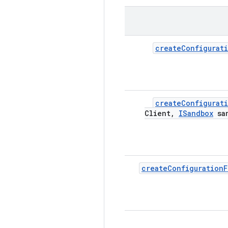
create
Configurat
create
Configurat
Client
,
ISandbox
san
create
Configuration
F