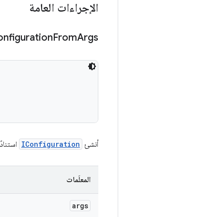
الإجراءات العامة
nfiguration
From
Args
أنشئ
IConfiguration
استنادًا
المعلَمات
args