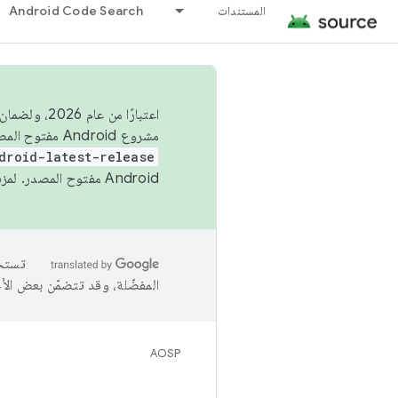
المستندات
Android Code Search
اعتبارًا من
مشروع Android مفتوح المصدر (AOSP) في الربعَين الثاني والرابع. لبناء مشروع Android مفتوح المصدر والمساهمة فيه، استخدِم
droid-latest-release
Android مفتوح المصدر. لمزيد من المعلومات، يُرجى الاطّلاع على
المفضّلة، وقد تتضمّن بعض الأ
AOSP