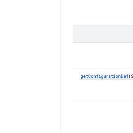
get
Configuration
Def
(