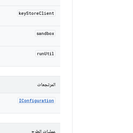
key
Store
Client
sandbox
run
Util
المرتجعات
IConfiguration
عمليات الطرح