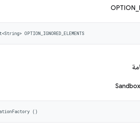
OPTION
_
et<String> OPTION_IGNORED_ELEMENTS
مة
Sandbo
ationFactory ()