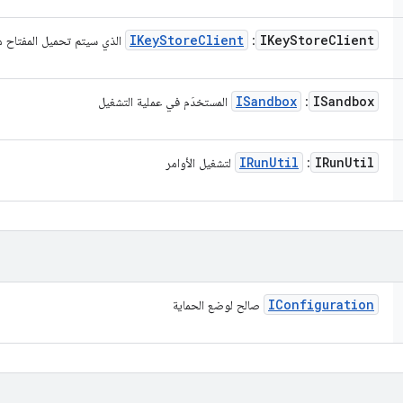
IKey
Store
Client
IKey
Store
Client
:
الذي سيتم تحميل المفتاح م
ISandbox
ISandbox
:
المستخدَم في عملية التشغيل
IRun
Util
IRun
Util
:
لتشغيل الأوامر
IConfiguration
صالح لوضع الحماية