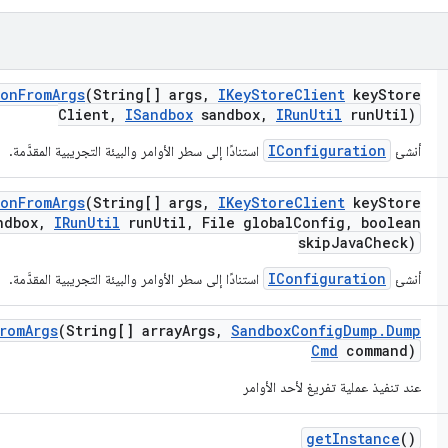
ion
From
Args
(String[] args
,
IKey
Store
Client
key
Store
Client
,
ISandbox
sandbox
,
IRun
Util
run
Util)
IConfiguration
أنشئ
استنادًا إلى سطر الأوامر والبيئة التجريبية المقدَّمة.
ion
From
Args
(String[] args
,
IKey
Store
Client
key
Store
dbox
,
IRun
Util
run
Util
,
File global
Config
,
boolean
skip
Java
Check)
IConfiguration
أنشئ
استنادًا إلى سطر الأوامر والبيئة التجريبية المقدَّمة.
rom
Args
(String[] array
Args
,
Sandbox
Config
Dump
.
Dump
Cmd
command)
عند تنفيذ عملية تفريغ لأحد الأوامر
get
Instance
()