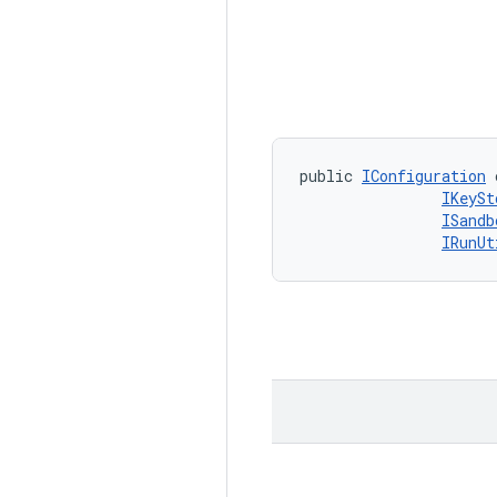
public 
IConfiguration
 
IKeySt
ISandb
IRunUt