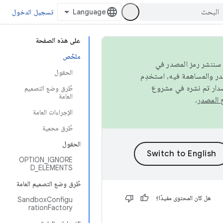
تسجيل الدخول
على هذه الصفحة
ملخّص
كامل، سننشر رمز المصدر في
الحقول
صدار تم نشره في مشروع
طُرق وضع التصميم
العامة
.
الإجراءات العامة
طُرق محمية
الحقول
OPTION_IGNORE
D_ELEMENTS
طُرق وضع التصميم العامة
هل كان المحتوى مفيدًا؟
SandboxConfigu
rationFactory