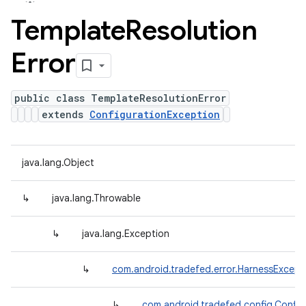
Template
Resolution
Error
public class TemplateResolutionError
extends
ConfigurationException
java.lang.Object
↳
java.lang.Throwable
↳
java.lang.Exception
↳
com.android.tradefed.error.HarnessExcept
↳
com.android.tradefed.config.Config