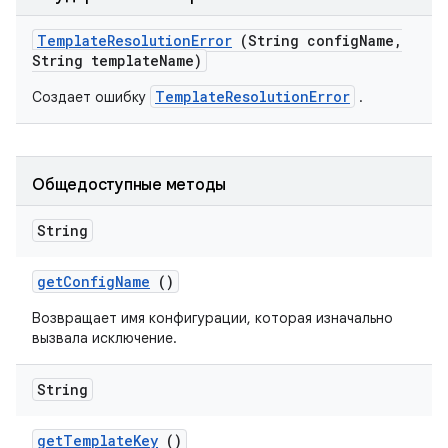
Template
Resolution
Error
(String config
Name
,
String template
Name)
TemplateResolutionError
Создает ошибку
.
Общедоступные методы
String
get
Config
Name
()
Возвращает имя конфигурации, которая изначально
вызвала исключение.
String
get
Template
Key
()