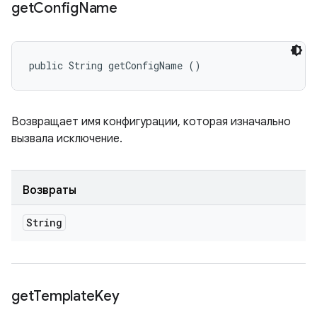
get
Config
Name
public String getConfigName ()
Возвращает имя конфигурации, которая изначально
вызвала исключение.
Возвраты
String
get
Template
Key