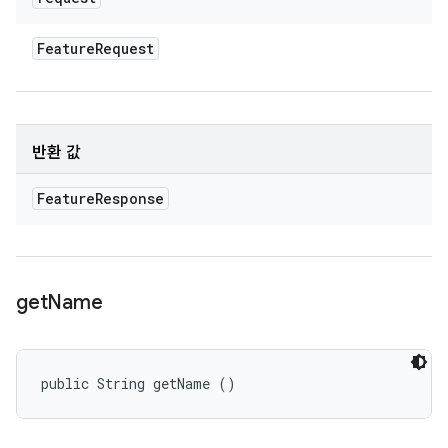
Feature
Request
반환 값
Feature
Response
get
Name
public String getName ()