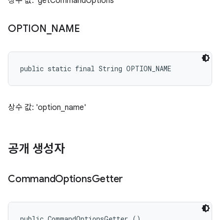
상수 값: 'getCommandOptions'
OPTION
_
NAME
public static final String OPTION_NAME
상수 값: 'option_name'
공개 생성자
Command
Options
Getter
public CommandOptionsGetter ()