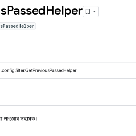
us
Passed
Helper
usPassedHelper
.config.filter.GetPreviousPassedHelper
গুলো পাওয়ার সহায়ক।