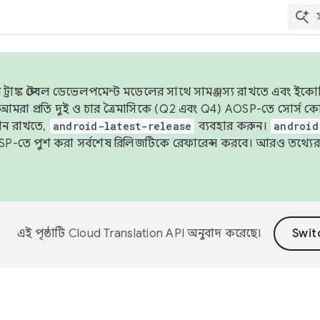
াঙ্ক স্টেবল ডেভেলপমেন্ট মডেলের সাথে সামঞ্জস্য রাখতে এবং ইকোসিস্ট
ে, আমরা প্রতি দুই ও চার ত্রৈমাসিকে (Q2 এবং Q4) AOSP-তে সোর্স
ান রাখতে,
android-latest-release
ব্যবহার করুন।
android
বদা AOSP-তে পুশ করা সর্বশেষ রিলিজটিকে রেফারেন্স করবে। আরও তথ্যের
এই পৃষ্ঠাটি
Cloud Translation API
অনুবাদ করেছে।