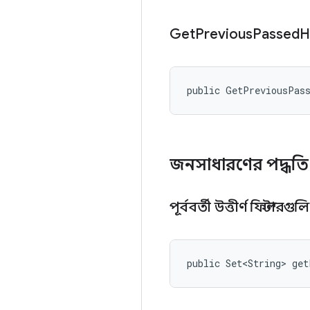
Get
Previous
Passed
H
public GetPreviousPas
জনসাধারণের পদ্ধত
পূর্ববর্তী উত্তীর্ণ ফিল্টারগু
public Set<String> get