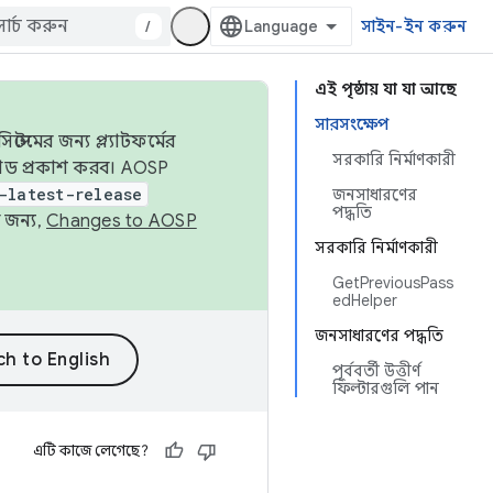
/
সাইন-ইন করুন
এই পৃষ্ঠায় যা যা আছে
সারসংক্ষেপ
েমের জন্য প্ল্যাটফর্মের
সরকারি নির্মাণকারী
 কোড প্রকাশ করব। AOSP
-latest-release
জনসাধারণের
পদ্ধতি
 জন্য,
Changes to AOSP
সরকারি নির্মাণকারী
GetPreviousPass
edHelper
জনসাধারণের পদ্ধতি
পূর্ববর্তী উত্তীর্ণ
ফিল্টারগুলি পান
এটি কাজে লেগেছে?