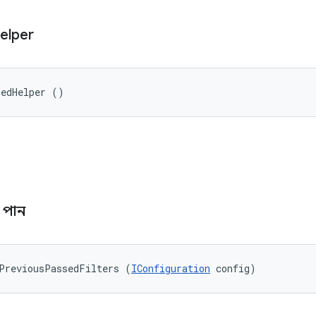
elper
sedHelper ()
ি
লি পান
PreviousPassedFilters (
IConfiguration
 config)