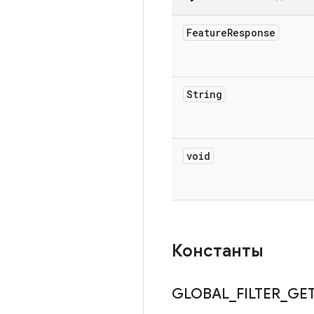
Feature
Response
String
void
Константы
GLOBAL
_
FILTER
_
GE