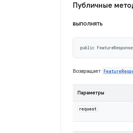
Публичные мет
выполнять
public FeatureResponse
Возвращает
FeatureResp
Параметры
request