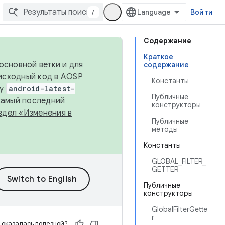
/
Войти
Содержание
Краткое
основной ветки и для
содержание
исходный код в AOSP
Константы
ку
android-latest-
Публичные
 самый последний
конструкторы
здел «Изменения в
Публичные
методы
Константы
GLOBAL_FILTER_
GETTER
Публичные
конструкторы
GlobalFilterGette
r
 оказалась полезной?