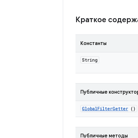
Краткое содер
Константы
String
Публичные конструкто
Global
Filter
Getter
()
Публичные методы