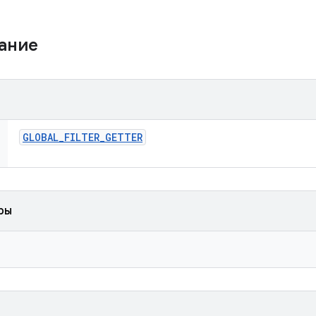
жание
GLOBAL
_
FILTER
_
GETTER
ры