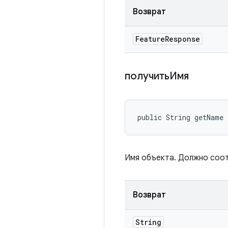
Возврат
Feature
Response
получитьИмя
public String getName
Имя объекта. Должно соо
Возврат
String