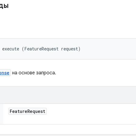
оды
 execute (FeatureRequest request)
onse
на основе запроса.
Feature
Request