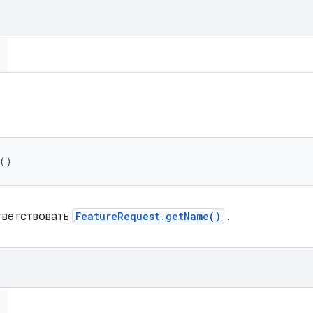
 ()
тветствовать
FeatureRequest.getName()
.