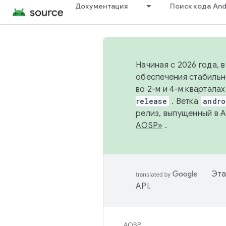
Документация
Поиск кода And
Начиная с 2026 года, 
обеспечения стабильн
во 2-м и 4-м квартала
release
. Ветка
andro
релиз, выпущенный в 
AOSP»
.
Эта
API
.
AOSP