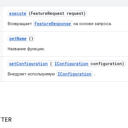
execute
(Feature
Request request)
FeatureResponse
Возвращает
на основе запроса.
get
Name
()
Название функции.
set
Configuration
(
IConfiguration
configuration)
IConfiguration
Внедряет используемую
.
TTER