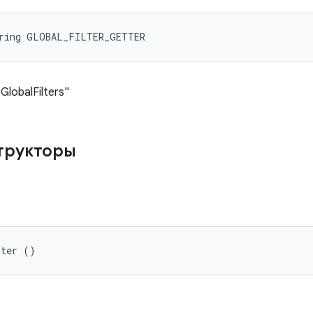
tring GLOBAL_FILTER_GETTER
lobalFilters"
трукторы
tter ()