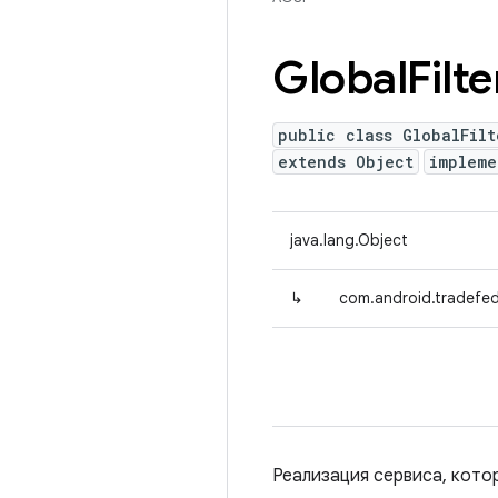
Global
Filte
public class GlobalFilt
extends Object
implem
java.lang.Object
↳
com.android.tradefed.c
Реализация сервиса, кото