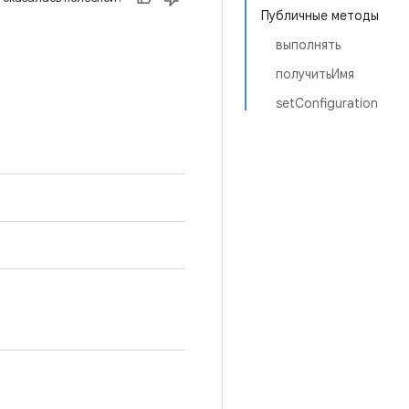
Публичные методы
выполнять
получитьИмя
setConfiguration