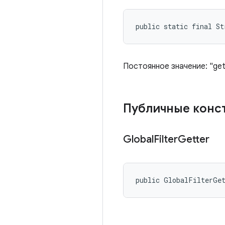
public static final S
Постоянное значение: "getG
Публичные конс
Global
Filter
Getter
public GlobalFilterGe