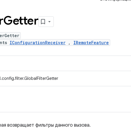
r
Getter
erGetter
ents
IConfigurationReceiver
,
IRemoteFeature
onfig.filter.GlobalFilterGetter
рая возвращает фильтры данного вызова.