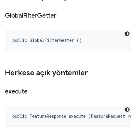
Global
Filter
Getter
public GlobalFilterGetter ()
Herkese açık yöntemler
execute
public FeatureResponse execute (FeatureRequest req