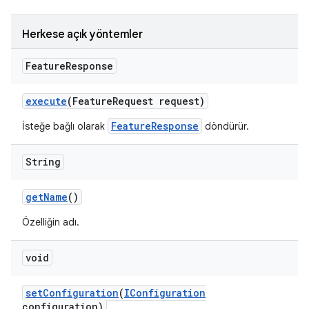
Herkese açık yöntemler
Feature
Response
execute
(Feature
Request request)
FeatureResponse
İsteğe bağlı olarak
döndürür.
String
get
Name
()
Özelliğin adı.
void
set
Configuration
(
IConfiguration
configuration)