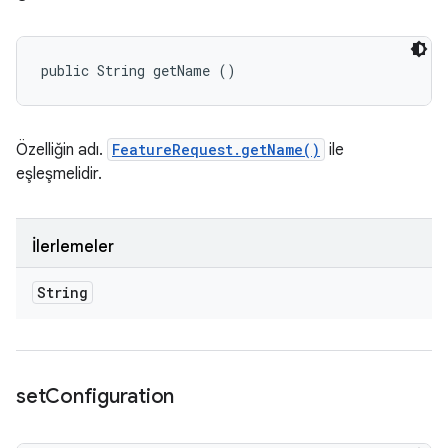
public String getName ()
Özelliğin adı.
FeatureRequest.getName()
ile
eşleşmelidir.
İlerlemeler
String
set
Configuration