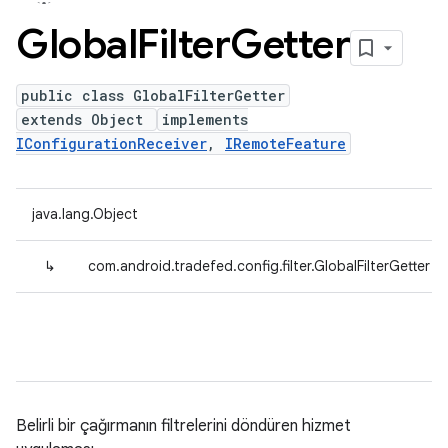
Global
Filter
Getter
public class GlobalFilterGetter
extends Object
implements
IConfigurationReceiver
,
IRemoteFeature
java.lang.Object
↳
com.android.tradefed.config.filter.GlobalFilterGetter
Belirli bir çağırmanın filtrelerini döndüren hizmet