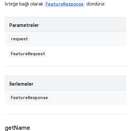
İsteğe bağlı olarak
FeatureResponse
döndürür.
Parametreler
request
Feature
Request
İlerlemeler
Feature
Response
get
Name