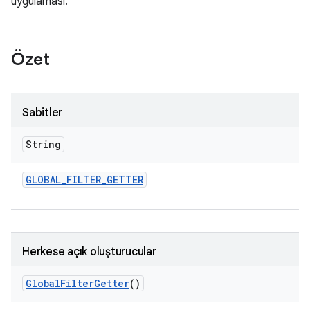
uygulaması.
Özet
Sabitler
String
GLOBAL
_
FILTER
_
GETTER
Herkese açık oluşturucular
Global
Filter
Getter
()