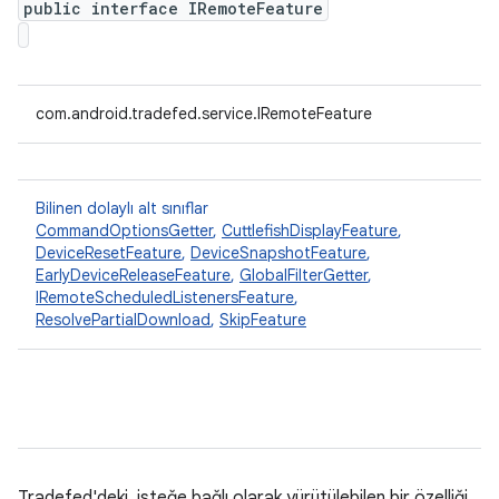
public interface IRemoteFeature
com.android.tradefed.service.IRemoteFeature
Bilinen dolaylı alt sınıflar
CommandOptionsGetter
,
CuttlefishDisplayFeature
,
DeviceResetFeature
,
DeviceSnapshotFeature
,
EarlyDeviceReleaseFeature
,
GlobalFilterGetter
,
IRemoteScheduledListenersFeature
,
ResolvePartialDownload
,
SkipFeature
Tradefed'deki, isteğe bağlı olarak yürütülebilen bir özelliği