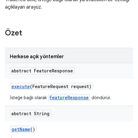
açıklayan arayüz.
Özet
Herkese açık yöntemler
abstract Feature
Response
execute
(Feature
Request request)
FeatureResponse
İsteğe bağlı olarak
döndürür.
abstract String
get
Name
()