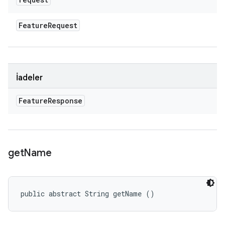
Feature
Request
İadeler
Feature
Response
get
Name
public abstract String getName ()