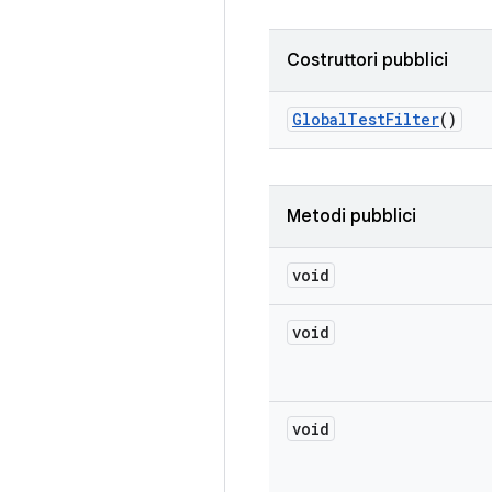
Costruttori pubblici
Global
Test
Filter
()
Metodi pubblici
void
void
void