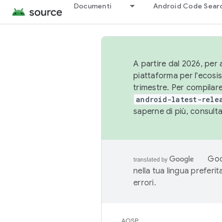
Documenti
Android Code Sear
A partire dal 2026, per a
piattaforma per l'ecos
trimestre. Per compilare
android-latest-rele
saperne di più, consult
Goo
nella tua lingua preferi
errori.
AOSP