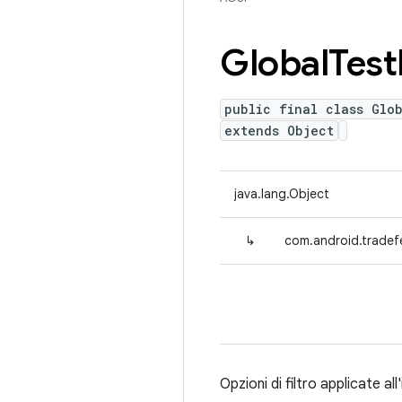
Global
Test
public final class Glob
extends Object
java.lang.Object
↳
com.android.tradefed
Opzioni di filtro applicate al