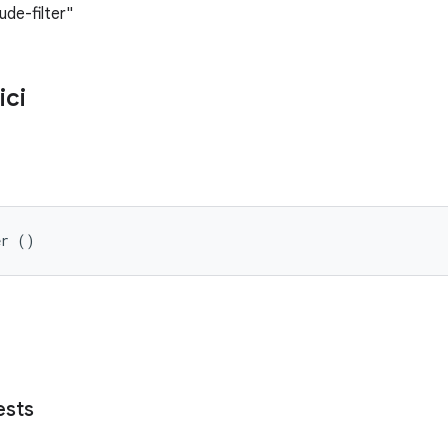
ude-filter"
ici
er ()
ests