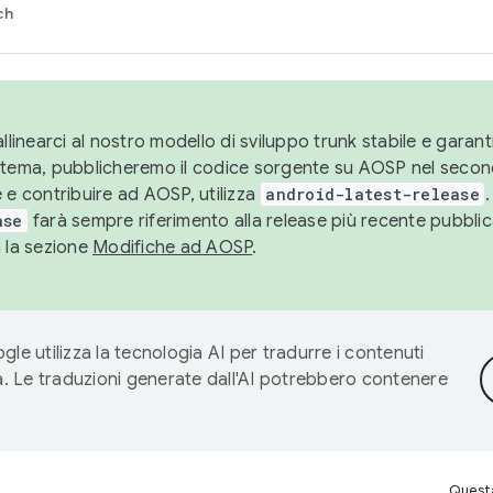
ch
llinearci al nostro modello di sviluppo trunk stabile e garantir
istema, pubblicheremo il codice sorgente su AOSP nel secon
 e contribuire ad AOSP, utilizza
android-latest-release
.
ase
farà sempre riferimento alla release più recente pubbli
a la sezione
Modifiche ad AOSP
.
gle utilizza la tecnologia AI per tradurre i contenuti
ta. Le traduzioni generate dall'AI potrebbero contenere
Questa