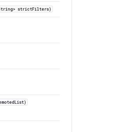
tring> strict
Filters)
emoted
List)