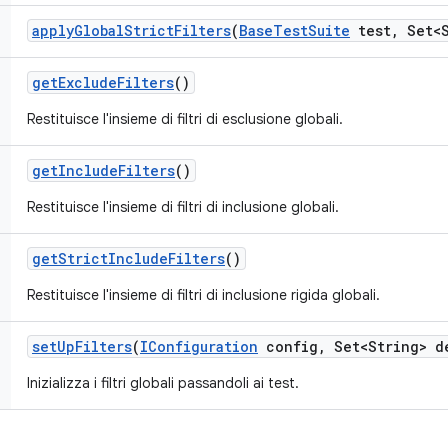
apply
Global
Strict
Filters
(
Base
Test
Suite
test
,
Set<S
get
Exclude
Filters
()
Restituisce l'insieme di filtri di esclusione globali.
get
Include
Filters
()
Restituisce l'insieme di filtri di inclusione globali.
get
Strict
Include
Filters
()
Restituisce l'insieme di filtri di inclusione rigida globali.
set
Up
Filters
(
IConfiguration
config
,
Set<String> d
Inizializza i filtri globali passandoli ai test.