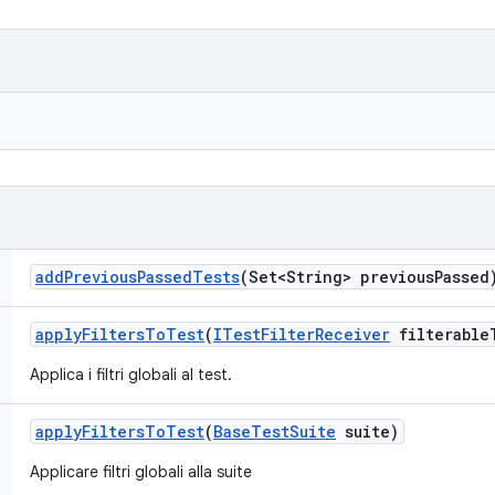
add
Previous
Passed
Tests
(Set<String> previous
Passed
apply
Filters
To
Test
(
ITest
Filter
Receiver
filterable
Applica i filtri globali al test.
apply
Filters
To
Test
(
Base
Test
Suite
suite)
Applicare filtri globali alla suite