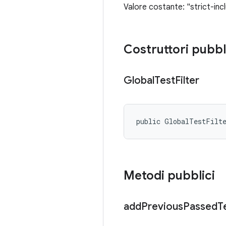
Valore costante: "strict-incl
Costruttori pubbl
Global
Test
Filter
public GlobalTestFilt
Metodi pubblici
add
Previous
Passed
T