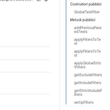
Costruttori pubblici
GlobalTestFilter
Metodi pubblici
addPreviousPass
edTests
applyFiltersToTe
st
applyFiltersToTe
st
applyGlobalStric
tFilters
getExcludeFilters
getIncludeFilters
getStrictIncludeF
ilters
setUpFilters