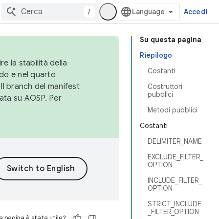
/
Accedi
Su questa pagina
Riepilogo
e la stabilità della
Costanti
do e nel quarto
 Il branch del manifest
Costruttori
pubblici
cata su AOSP. Per
Metodi pubblici
Costanti
DELIMITER_NAME
EXCLUDE_FILTER_
OPTION
INCLUDE_FILTER_
OPTION
STRICT_INCLUDE
_FILTER_OPTION
 pagina è stata utile?