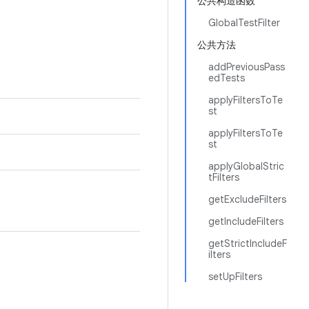
公共构造函数
GlobalTestFilter
公共方法
addPreviousPass
edTests
applyFiltersToTe
st
applyFiltersToTe
st
applyGlobalStric
tFilters
getExcludeFilters
getIncludeFilters
getStrictIncludeF
ilters
setUpFilters