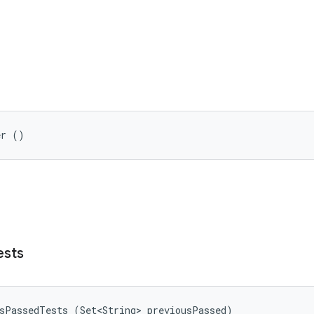
er ()
ests
usPassedTests (Set<String> previousPassed)