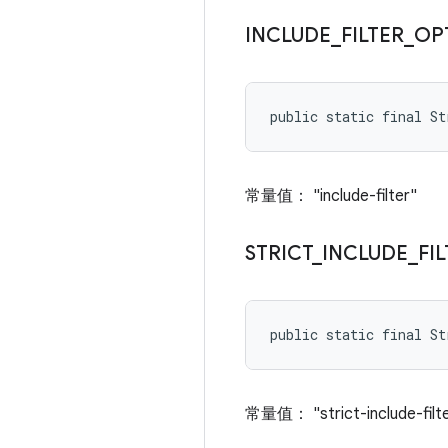
INCLUDE
_
FILTER
_
OP
public static final S
常量值： "include-filter"
STRICT
_
INCLUDE
_
FI
public static final S
常量值： "strict-include-filt