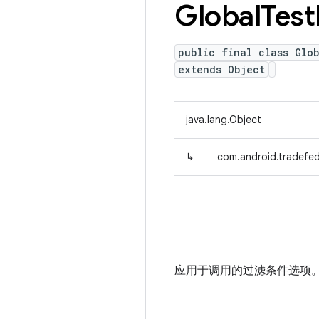
Global
Test
public final class Glob
extends Object
java.lang.Object
↳
com.android.tradefed.c
应用于调用的过滤条件选项