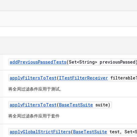
add
Previous
Passed
Tests
(Set<String> previous
Passed
apply
Filters
To
Test
(
ITest
Filter
Receiver
filterable
将全局过滤条件应用于测试。
apply
Filters
To
Test
(
Base
Test
Suite
suite)
将全局过滤条件应用于套件
apply
Global
Strict
Filters
(
Base
Test
Suite
test
,
Set<S