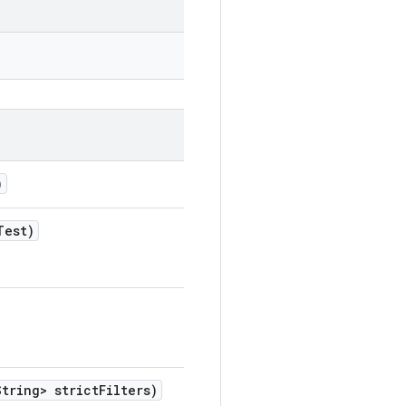
)
Test)
tring> strict
Filters)