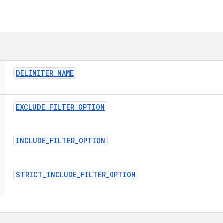
DELIMITER
_
NAME
EXCLUDE
_
FILTER
_
OPTION
INCLUDE
_
FILTER
_
OPTION
STRICT
_
INCLUDE
_
FILTER
_
OPTION