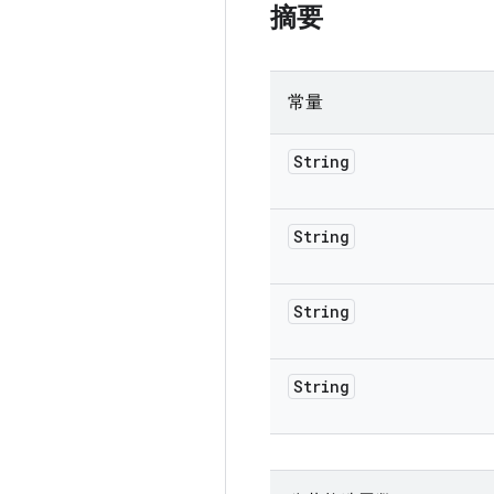
摘要
常量
String
String
String
String