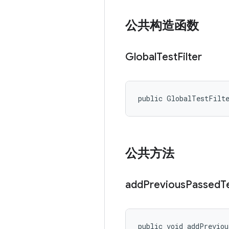
公共构造函数
Global
Test
Filter
public GlobalTestFilt
公共方法
add
Previous
Passed
T
public void addPrevio