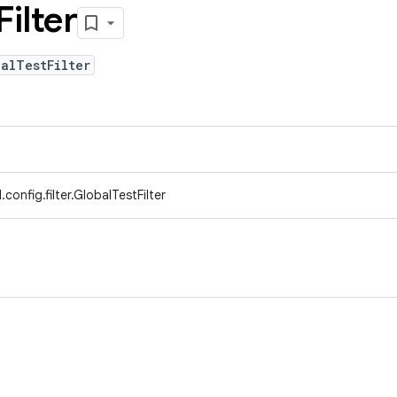
Filter
alTestFilter
onfig.filter.GlobalTestFilter
。