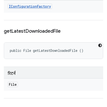
IConfiguration
Factory
get
Latest
Downloaded
File
public File getLatestDownloadedFile ()
रिटर्न
File