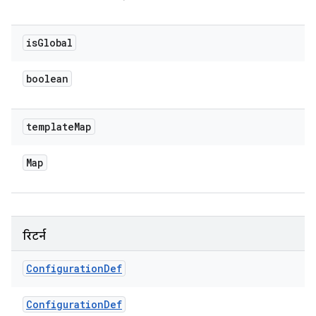
is
Global
boolean
template
Map
Map
रिटर्न
Configuration
Def
Configuration
Def