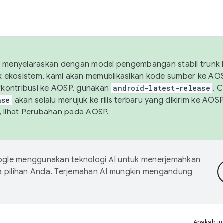
h
uk menyelaraskan dengan model pengembangan stabil trunk
tuk ekosistem, kami akan memublikasikan kode sumber ke A
kontribusi ke AOSP, gunakan
android-latest-release
. 
ase
akan selalu merujuk ke rilis terbaru yang dikirim ke AO
 lihat
Perubahan pada AOSP
.
gle menggunakan teknologi AI untuk menerjemahkan
a pilihan Anda. Terjemahan AI mungkin mengandung
Apakah in