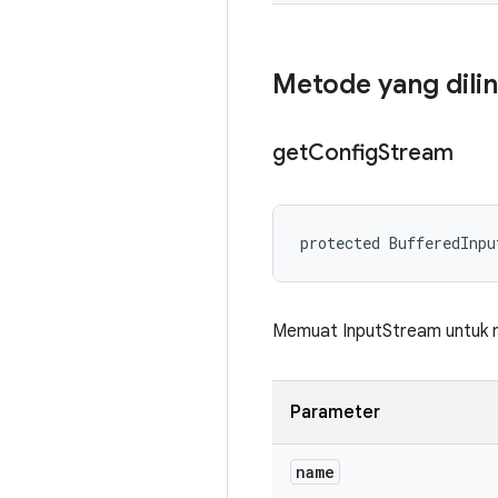
Metode yang dili
get
Config
Stream
protected BufferedInpu
Memuat InputStream untuk n
Parameter
name