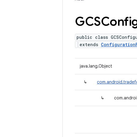
GCSConfig
public class GCSConfig
extends
Configuration
java.lang.Object
↳
com.android.tradef
↳
com.androi