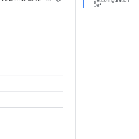
getConfiguration
Def