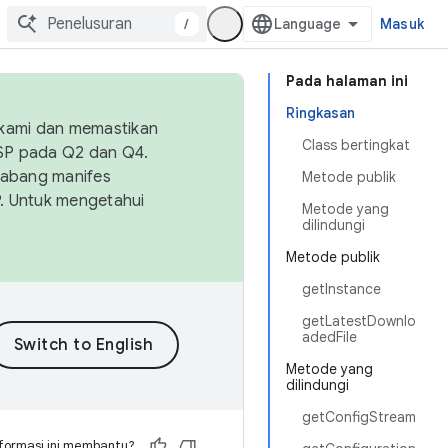
/
Masuk
Pada halaman ini
Ringkasan
 kami dan memastikan
Class bertingkat
OSP pada Q2 dan Q4.
Cabang manifes
Metode publik
SP. Untuk mengetahui
Metode yang
dilindungi
Metode publik
getInstance
getLatestDownlo
adedFile
Metode yang
dilindungi
getConfigStream
formasi ini membantu?