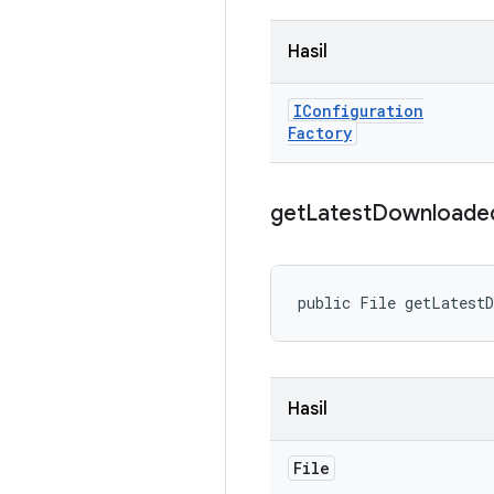
Hasil
IConfiguration
Factory
get
Latest
Downloade
public File getLatest
Hasil
File