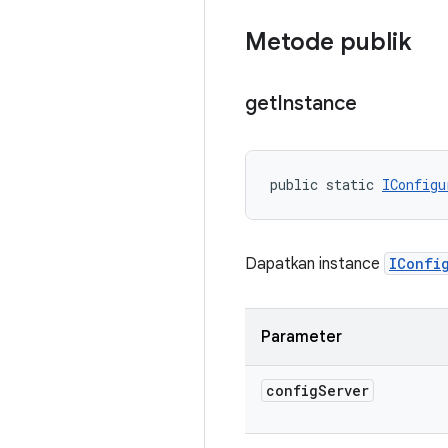
Metode publik
get
Instance
public static 
IConfigu
Dapatkan instance
IConfi
Parameter
config
Server