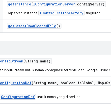
get
Instance
(
IConfiguration
Server
config
Server)
IConfigurationFactory
Dapatkan instance
singleton.
get
Latest
Downloaded
File
()
onfig
Stream
(String name)
t InputStream untuk nama konfigurasi tertentu dari Google Cloud 
onfiguration
Def
(String name
,
boolean is
Global
,
Map<St
ConfigurationDef
untuk nama yang diberikan