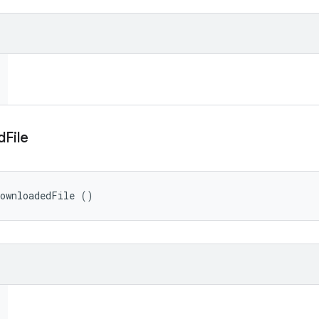
d
File
DownloadedFile ()