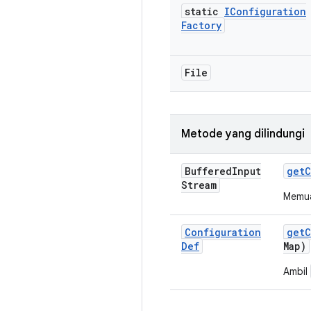
static
IConfiguration
Factory
File
Metode yang dilindungi
Buffered
Input
get
C
Stream
Memua
Configuration
get
C
Def
Map)
Ambil