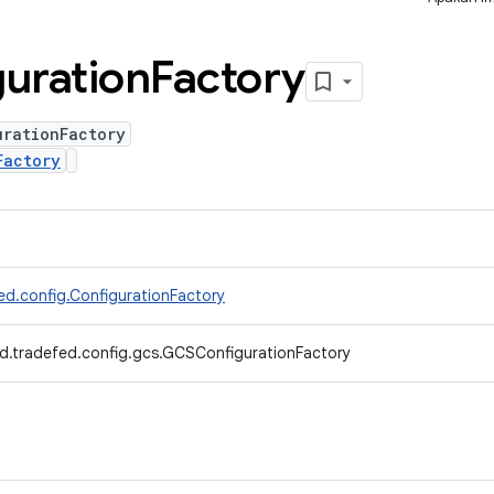
uration
Factory
urationFactory
Factory
ed.config.ConfigurationFactory
d.tradefed.config.gcs.GCSConfigurationFactory