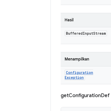
Hasil
Buffered
Input
Stream
Menampilkan
Configuration
Exception
get
Configuration
Def