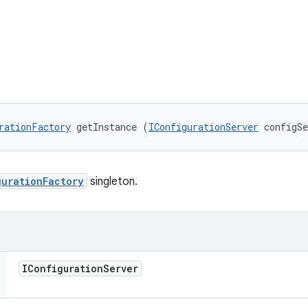
rationFactory
 getInstance (
IConfigurationServer
 configS
gurationFactory
singleton.
IConfiguration
Server