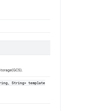
Storage(GCS).
ring
,
String> template