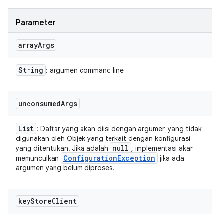
Parameter
array
Args
String
: argumen command line
unconsumed
Args
List
: Daftar yang akan diisi dengan argumen yang tidak
digunakan oleh Objek yang terkait dengan konfigurasi
null
yang ditentukan. Jika adalah
, implementasi akan
Configuration
Exception
memunculkan
jika ada
argumen yang belum diproses.
key
Store
Client