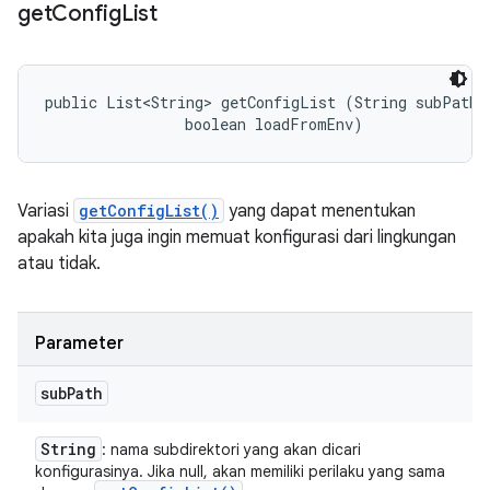
get
Config
List
public List<String> getConfigList (String subPath, 
                boolean loadFromEnv)
Variasi
getConfigList()
yang dapat menentukan
apakah kita juga ingin memuat konfigurasi dari lingkungan
atau tidak.
Parameter
sub
Path
String
: nama subdirektori yang akan dicari
konfigurasinya. Jika null, akan memiliki perilaku yang sama