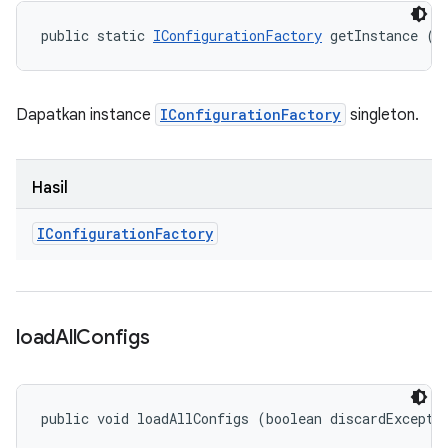
public static 
IConfigurationFactory
 getInstance ()
Dapatkan instance
IConfigurationFactory
singleton.
Hasil
IConfiguration
Factory
load
All
Configs
public void loadAllConfigs (boolean discardExcepti