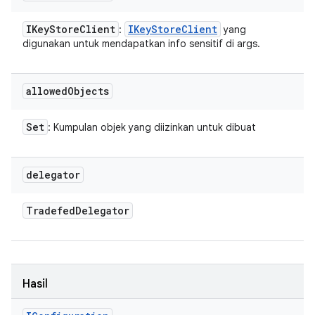
IKey
Store
Client
IKey
Store
Client
:
yang
digunakan untuk mendapatkan info sensitif di args.
allowed
Objects
Set
: Kumpulan objek yang diizinkan untuk dibuat
delegator
Tradefed
Delegator
Hasil