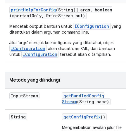
print
Help
For
Config
(String[] args
,
boolean
important
Only
,
Print
Stream out)
IConfiguration
Mencetak output bantuan untuk
yang
ditentukan dalam argumen command line,
Jika 'args' merujuk ke konfigurasi yang diketahui, objek
IConfiguration
akan dibuat dari XML, dan bantuan
IConfiguration
untuk
tersebut akan ditampilkan.
Metode yang dilindungi
Input
Stream
get
Bundled
Config
Stream
(String name)
String
get
Config
Prefix
()
Mengembalikan awalan jalur file