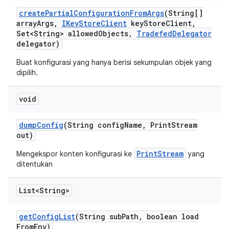
create
Partial
Configuration
From
Args
(String[]
array
Args
,
IKey
Store
Client
key
Store
Client
,
Set<String> allowed
Objects
,
Tradefed
Delegator
delegator)
Buat konfigurasi yang hanya berisi sekumpulan objek yang
dipilih.
void
dump
Config
(String config
Name
,
Print
Stream
out)
PrintStream
Mengekspor konten konfigurasi ke
yang
ditentukan
List<String>
get
Config
List
(String sub
Path
,
boolean load
From
Env)