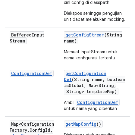
xml config di classpath
Diekspos sehingga pengujian
unit dapat melakukan mocking.
Buffered
Input
get
Config
Stream
(String
Stream
name)
Memuat InputStream untuk
nama konfigurasi tertentu
Configuration
Def
get
Configuration
Def
(String name
,
boolean
is
Global
,
Map<String
,
String> template
Map)
ConfigurationDef
Ambil
untuk nama yang diberikan
Map<Configuration
get
Map
Config
()
Factory
.
Config
Id
,