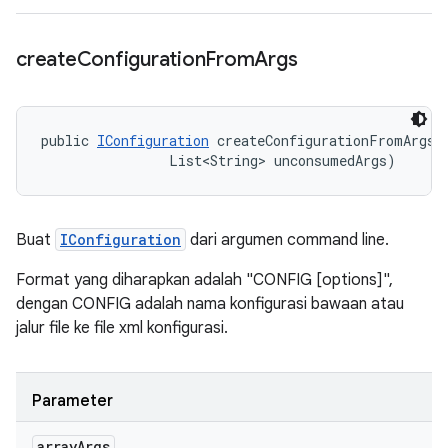
create
Configuration
From
Args
public 
IConfiguration
 createConfigurationFromArgs (
                List<String> unconsumedArgs)
Buat
IConfiguration
dari argumen command line.
Format yang diharapkan adalah "CONFIG [options]",
dengan CONFIG adalah nama konfigurasi bawaan atau
jalur file ke file xml konfigurasi.
Parameter
array
Args