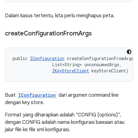
Dalam kasus tertentu, kita perlu menghapus peta.
create
Configuration
From
Args
public 
IConfiguration
 createConfigurationFromArgs (
                List<String> unconsumedArgs, 

IKeyStoreClient
 keyStoreClient)
Buat
IConfiguration
dari argumen command line
dengan key store.
Format yang diharapkan adalah "CONFIG [options]",
dengan CONFIG adalah nama konfigurasi bawaan atau
jalur file ke file xml konfigurasi.