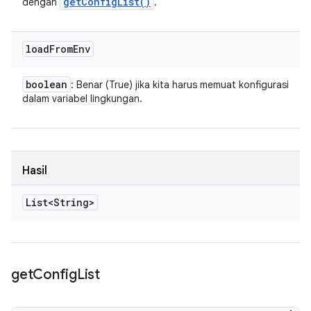
get
Config
List(
)
dengan
.
load
From
Env
boolean
: Benar (True) jika kita harus memuat konfigurasi
dalam variabel lingkungan.
Hasil
List<String>
get
Config
List