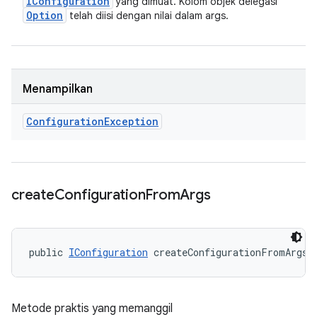
IConfiguration
yang dimuat. Kolom objek delegasi
Option
telah diisi dengan nilai dalam args.
Menampilkan
Configuration
Exception
create
Configuration
From
Args
public 
IConfiguration
 createConfigurationFromArgs 
Metode praktis yang memanggil