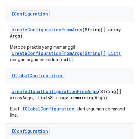
IConfiguration
create
Configuration
From
Args
(String[] array
Args)
Metode praktis yang memanggil
createConfigurationFromArgs(String[],List)
null
dengan argumen kedua
.
IGlobal
Configuration
create
Global
Configuration
From
Args
(String[]
array
Args
,
List<String> remaining
Args)
IGlobalConfiguration
Buat
dari argumen command
line.
IConfiguration