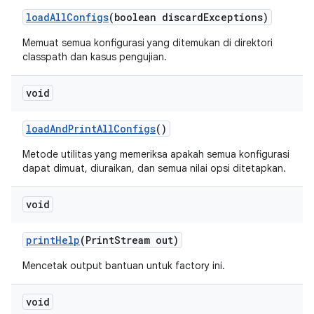
load
All
Configs
(boolean discard
Exceptions)
Memuat semua konfigurasi yang ditemukan di direktori
classpath dan kasus pengujian.
void
load
And
Print
All
Configs
()
Metode utilitas yang memeriksa apakah semua konfigurasi
dapat dimuat, diuraikan, dan semua nilai opsi ditetapkan.
void
print
Help
(Print
Stream out)
Mencetak output bantuan untuk factory ini.
void