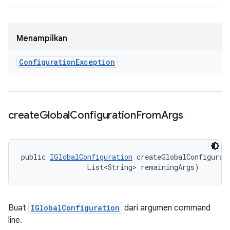
Menampilkan
Configuration
Exception
create
Global
Configuration
From
Args
public 
IGlobalConfiguration
 createGlobalConfigurat
                List<String> remainingArgs)
Buat
IGlobalConfiguration
dari argumen command
line.