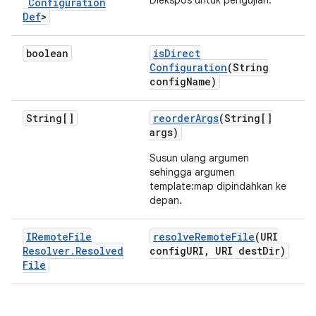
Diekspos untuk pengujian.
Configuration
Def
>
boolean
is
Direct
Configuration
(String
config
Name)
String[]
reorder
Args
(String[]
args)
Susun ulang argumen
sehingga argumen
template:map dipindahkan ke
depan.
IRemote
File
resolve
Remote
File
(URI
Resolver
.
Resolved
config
URI
,
URI dest
Dir)
File