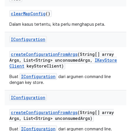
clear
Map
Config
()
Dalam kasus tertentu, kita perlu menghapus peta.
IConfiguration
create
Configuration
From
Args
(String[] array
Args
,
List<String> unconsumed
Args
,
IKey
Store
Client
key
Store
Client)
IConfiguration
Buat
dari argumen command line
dengan key store.
IConfiguration
create
Configuration
From
Args
(String[] array
Args
,
List<String> unconsumed
Args)
IConfiguration
Buat
dari argumen command line.