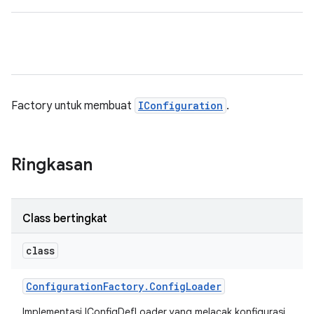
Factory untuk membuat
IConfiguration
.
Ringkasan
Class bertingkat
class
Configuration
Factory
.
Config
Loader
Implementasi IConfigDefLoader yang melacak konfigurasi