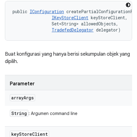
public 
IConfiguration
 createPartialConfigurationFro
IKeyStoreClient
 keyStoreClient, 

                Set<String> allowedObjects, 

TradefedDelegator
 delegator)
Buat konfigurasi yang hanya berisi sekumpulan objek yang
dipilih.
Parameter
array
Args
String
: Argumen command line
key
Store
Client