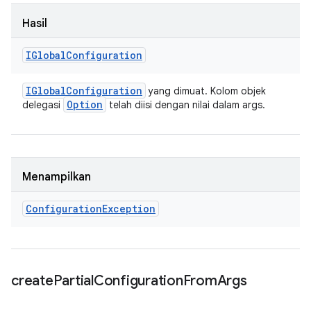
Hasil
IGlobal
Configuration
IGlobal
Configuration
yang dimuat. Kolom objek
Option
delegasi
telah diisi dengan nilai dalam args.
Menampilkan
Configuration
Exception
create
Partial
Configuration
From
Args