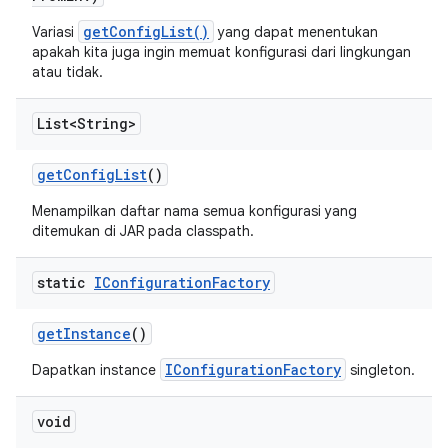
getConfigList()
Variasi
yang dapat menentukan
apakah kita juga ingin memuat konfigurasi dari lingkungan
atau tidak.
List<String>
get
Config
List
()
Menampilkan daftar nama semua konfigurasi yang
ditemukan di JAR pada classpath.
static
IConfiguration
Factory
get
Instance
()
IConfigurationFactory
Dapatkan instance
singleton.
void