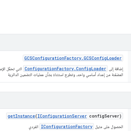
GCSConfiguration
Factory
.
GCSConfig
Loader
ConfigurationFactory.ConfigLoader
إضافة إلى
المضمّنة من إعداد أساسي واحد، وتطرح استثناءً بشأن عمليات التضمين الدائرية
get
Instance
(
IConfiguration
Server
config
Server)
IConfigurationFactory
الحصول على مثيل
الفردي