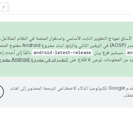
/
 عام 2026، ولضمان اتّساق نموذج التطوير الثابت الأساسي واستقرار المنصة في النظام المت
an
. سيشير فرع بيان
android-latest-release
دائمًا إلى أحدث إ
التغييرات في مشروع Android مفتوح المصدر
تستخدم Google تكنولوجيا الذكاء الاصطناعي لترجمة المحتوى إلى لغتك
خطاء.