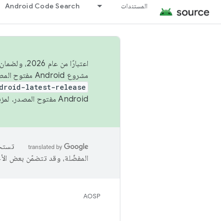
المستندات
Android Code Search
اعتبارًا من
مشروع Android مفتوح المصدر (AOSP) في الربعَين الثاني والرابع. لبناء مشروع Android مفتوح المصدر والمساهمة فيه، استخدِم
droid-latest-release
Android مفتوح المصدر. لمزيد من المعلومات، يُرجى الاطّلاع على
المفضّلة، وقد تتضمّن بعض الأ
AOSP