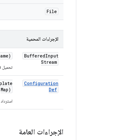
File
الإجراءات المحمية
name)
Buffered
Input
Stream
تحميل InputStream لاسم إعداد معيّن من Google Cloud Storage‏(GCS)
plate
Configuration
Map)
Def
استرداد
الإجراءات العامة