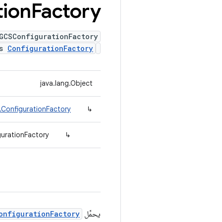
ion
Factory
GCSConfigurationFactory
ds
ConfigurationFactory
java.lang.Object
.ConfigurationFactory
↳
urationFactory
↳
يحمِّل
onfigurationFactory