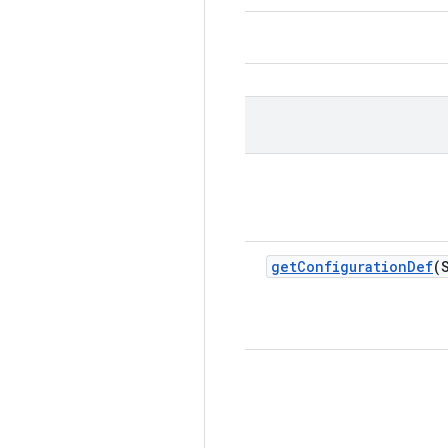
get
Configuration
Def
(