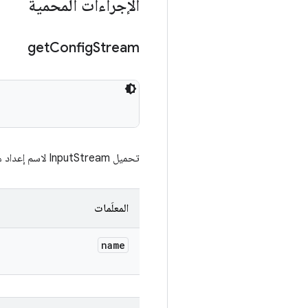
الإجراءات المحمية
get
Config
Stream
تحميل InputStream لاسم إعداد معيّن من Google Cloud Storage‏(GCS)
المعلَمات
name