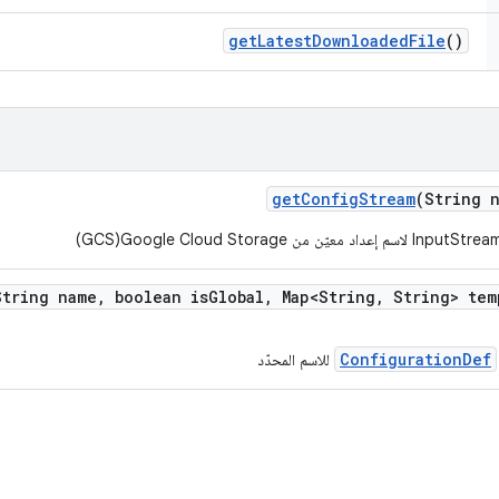
get
Latest
Downloaded
File
()
get
Config
Stream
(String 
String name
,
boolean is
Global
,
Map<String
,
String> tem
ConfigurationDef
للاسم المحدّد