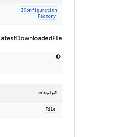
IConfiguration
Factory
Latest
Downloaded
File
المرتجعات
File