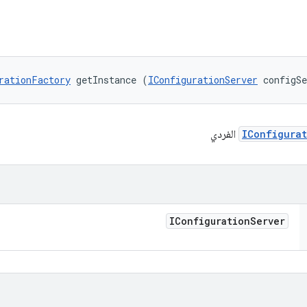
rationFactory
 getInstance (
IConfigurationServer
 configS
IConfigurat
الفردي
IConfiguration
Server