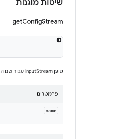
שיטות מוגנות
get
Config
Stream
טוען InputStream עבור שם הגדרה נתון מ-Google Cloud Storage ‏(GCS).
פרמטרים
name