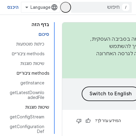
/
היכנס
בדף הזה
סיכום
פורמה בסביבה העסקית,
כיתות מוטמעות
ברבעון השני וברבעון הרביעי. כדי ליצור ולתרום ל-AOSP, צריך להשתמש
ד יפנה לגרסה האחרונה
‫methods ציבוריים
שיטות מוגנות
‫methods ציבוריים
getInstance
getLatestDownlo
adedFile
שיטות מוגנות
getConfigStream
המידע עזר לך?
getConfiguration
Def