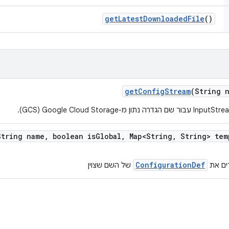
get
Latest
Downloaded
File
()
get
Config
Stream
(String 
String name
,
boolean is
Global
,
Map<String
,
String> tem
ConfigurationDef
ים את
של השם שצוין