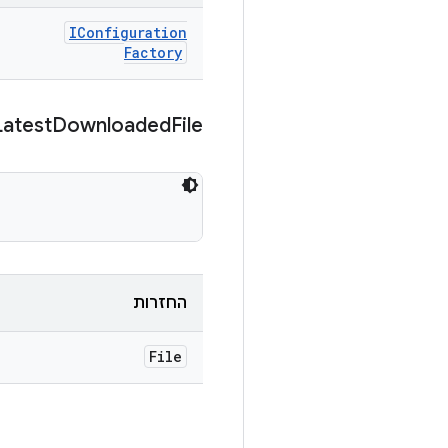
IConfiguration
Factory
Latest
Downloaded
File
החזרות
File