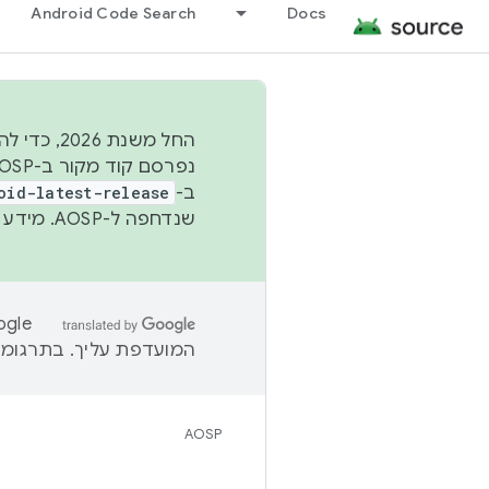
Android Code Search
Docs
החל משנת
ב-
oid-latest-release
שנדחפה ל-AOSP. מידע נוסף זמין במאמר
המועדפת עליך. בתרגומים
AOSP