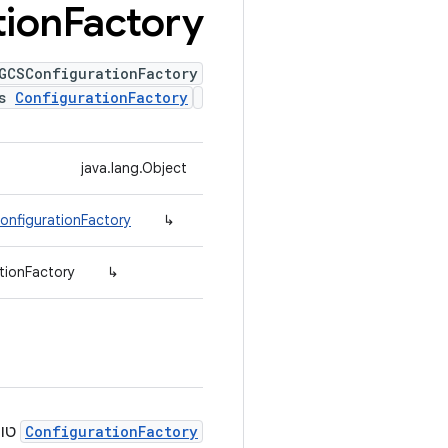
ion
Factory
GCSConfigurationFactory
ds
ConfigurationFactory
java.lang.Object
onfigurationFactory
↳
tionFactory
↳
ConfigurationFactory
טוען הג