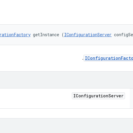
rationFactory
 getInstance (
IConfigurationServer
 configS
.
IConfigurationFact
IConfiguration
Server