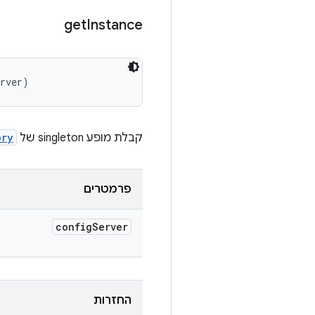
get
Instance
erver)
קבלת מופע singleton של
ory
פרמטרים
config
Server
החזרות