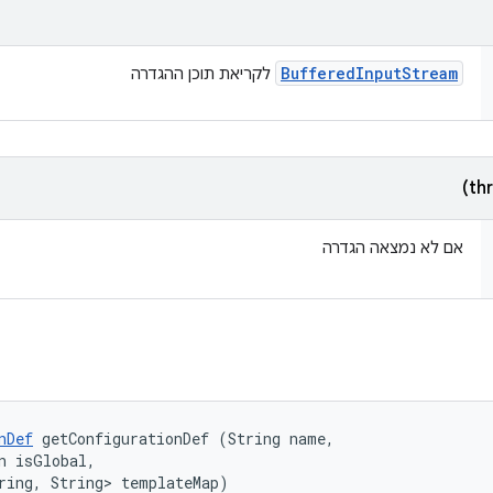
Buffered
Input
Stream
לקריאת תוכן ההגדרה
אם לא נמצאה הגדרה
nDef
 getConfigurationDef (String name, 

n isGlobal, 

ring, String> templateMap)