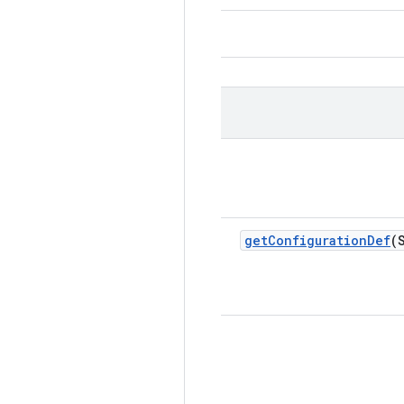
get
Configuration
Def
(