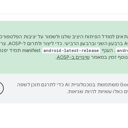
 2026, כדי להתאים למודל הפיתוח היציב שלנו ולשמור על יציבות הפלט
נפרסם קוד מקור ב-AOSP 
andr
. הענף
android-latest-release
manifest תמי
שינויים ב-AOSP
.
‫Google משתמשת בטכנולוגיית AI כדי לתרגם תוכן לשפה
 כאלו עשויות להיות שגיאות.