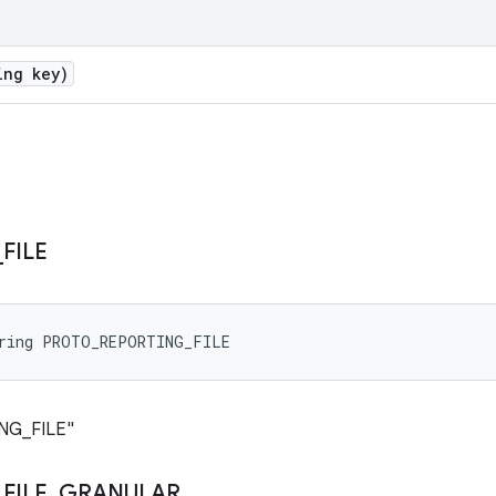
ing key)
_
FILE
tring PROTO_REPORTING_FILE
G_FILE"
_
FILE
_
GRANULAR