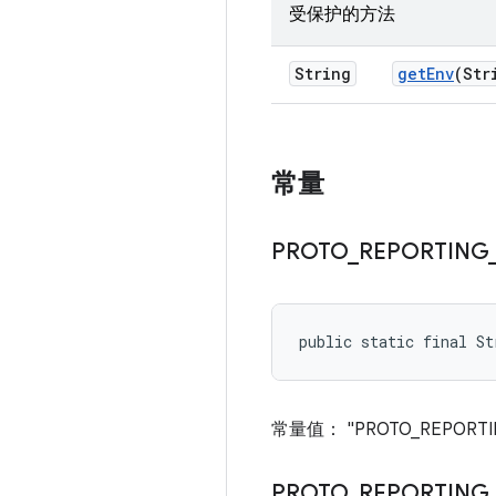
受保护的方法
String
get
Env
(Str
常量
PROTO
_
REPORTING
public static final S
常量值： "PROTO_REPORTIN
PROTO
_
REPORTING