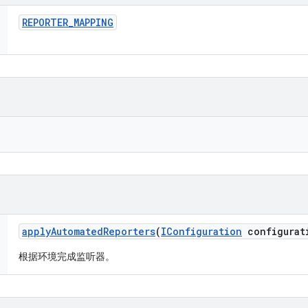
REPORTER
_
MAPPING
apply
Automated
Reporters
(
IConfiguration
configurat
根据环境完成监听器。