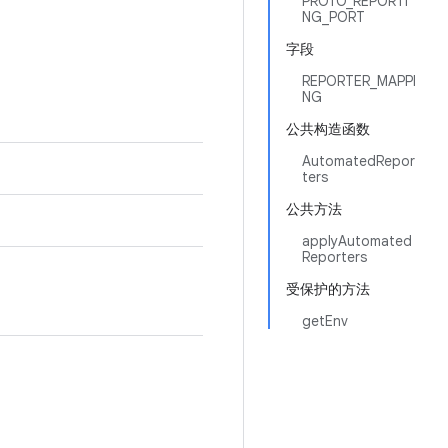
PROTO_REPORTI
NG_PORT
字段
REPORTER_MAPPI
NG
公共构造函数
AutomatedRepor
ters
公共方法
applyAutomated
Reporters
受保护的方法
getEnv