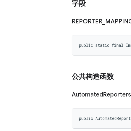
字段
REPORTER
_
MAPPIN
public static final I
公共构造函数
Automated
Reporters
public AutomatedRepor