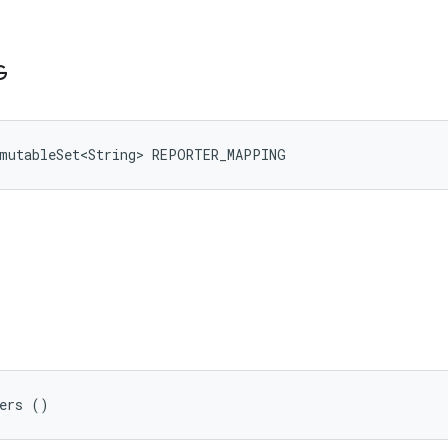
G
mmutableSet<String> REPORTER_MAPPING
ters ()