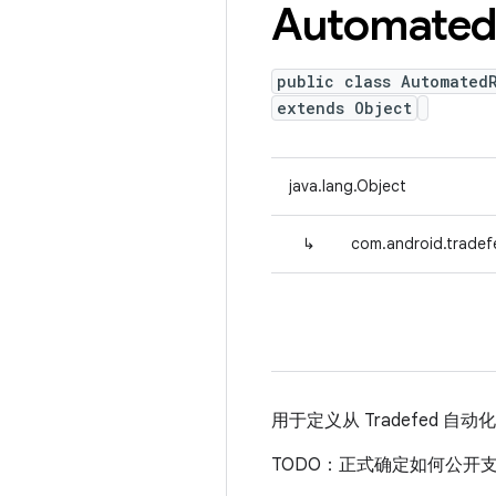
Automate
public class Automated
extends Object
java.lang.Object
↳
com.android.tradef
用于定义从 Tradefed 
TODO：正式确定如何公开