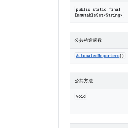
public static final
Immutable
Set<String>
公共构造函数
Automated
Reporters
()
公共方法
void