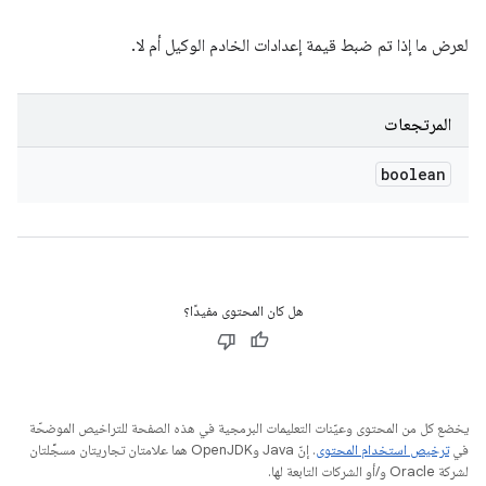
لعرض ما إذا تم ضبط قيمة إعدادات الخادم الوكيل أم لا.
المرتجعات
boolean
هل كان المحتوى مفيدًا؟
يخضع كل من المحتوى وعيّنات التعليمات البرمجية في هذه الصفحة للتراخيص الموضحّة
في
ترخيص استخدام المحتوى
. إنّ Java وOpenJDK هما علامتان تجاريتان مسجَّلتان
لشركة Oracle و/أو الشركات التابعة لها.