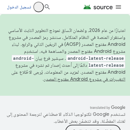
تسجيل الدخول
اعتبارًا من عام 2026، ولضمان اتّساق نموذج التطوير الثابت الأساسي
واستقرار المنصة في النظام المتكامل، سننشر رمز المصدر في مشروع
Android مفتوح المصدر (AOSP) في الربعَين الثاني والرابع. لبناء
مشروع Android مفتوح المصدر والمساهمة فيه، استخدِم
android-latest-release
. سيشير فرع بيان
android-
latest-release
دائمًا إلى أحدث إصدار تم نشره في مشروع
Android مفتوح المصدر. لمزيد من المعلومات، يُرجى الاطّلاع على
التغييرات في مشروع Android مفتوح المصدر
.
تستخدم Google تكنولوجيا الذكاء الاصطناعي لترجمة المحتوى إلى
لغتك المفضّلة، وقد تتضمّن بعض الأخطاء.