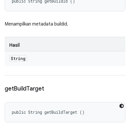
public String getBuildId ()
Menampilkan metadata buildid.
Hasil
String
get
Build
Target
public String getBuildTarget ()