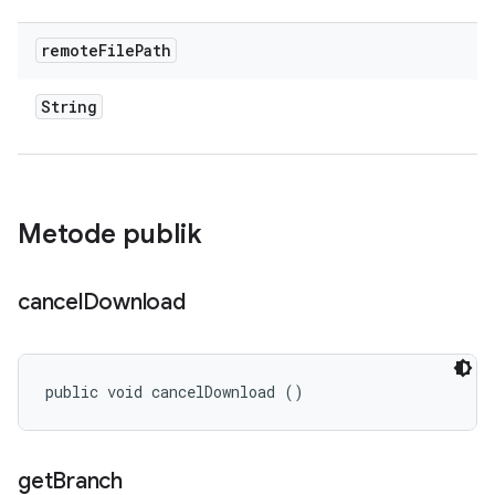
remote
File
Path
String
Metode publik
cancel
Download
public void cancelDownload ()
get
Branch