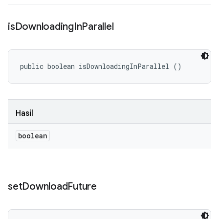
is
Downloading
In
Parallel
public boolean isDownloadingInParallel ()
Hasil
boolean
set
Download
Future