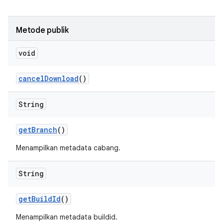
Metode publik
void
cancel
Download
()
String
get
Branch
()
Menampilkan metadata cabang.
String
get
Build
Id
()
Menampilkan metadata buildid.