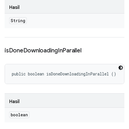
Hasil
String
is
Done
Downloading
In
Parallel
public boolean isDoneDownloadingInParallel ()
Hasil
boolean