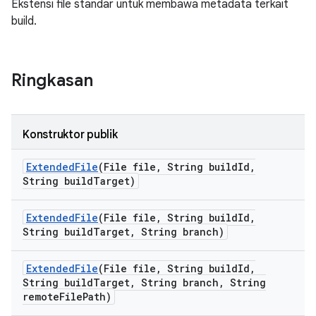
Ekstensi file standar untuk membawa metadata terkait
build.
Ringkasan
Konstruktor publik
Extended
File
(File file
,
String build
Id
,
String build
Target)
Extended
File
(File file
,
String build
Id
,
String build
Target
,
String branch)
Extended
File
(File file
,
String build
Id
,
String build
Target
,
String branch
,
String
remote
File
Path)