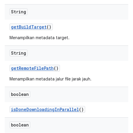
String
get
Build
Target
()
Menampilkan metadata target.
String
get
Remote
File
Path
()
Menampilkan metadata jalur file jarak jauh.
boolean
is
Done
Downloading
In
Parallel
()
boolean