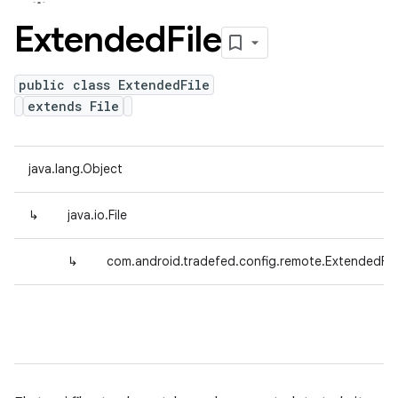
Extended
File
public class ExtendedFile
extends File
java.lang.Object
↳
java.io.File
↳
com.android.tradefed.config.remote.ExtendedFil