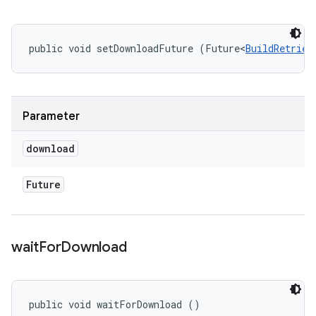
public void setDownloadFuture (Future<
BuildRetriev
Parameter
download
Future
wait
For
Download
public void waitForDownload ()