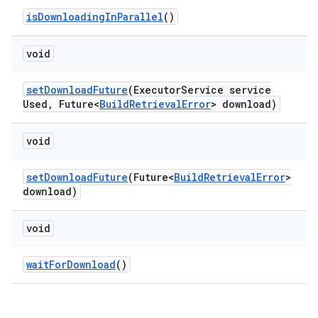
is
Downloading
In
Parallel
()
void
set
Download
Future
(Executor
Service service
Used
,
Future<
Build
Retrieval
Error
> download)
void
set
Download
Future
(Future<
Build
Retrieval
Error
>
download)
void
wait
For
Download
()