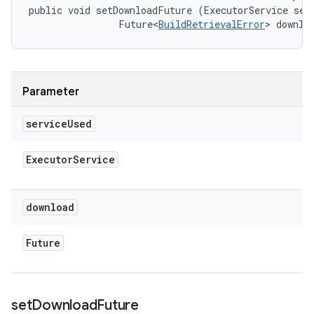
public void setDownloadFuture (ExecutorService serv
                Future<
BuildRetrievalError
> downlo
Parameter
service
Used
Executor
Service
download
Future
set
Download
Future